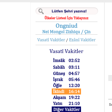
Ülkeler Listesi İçin Tıklayınız
Ongniud
Nei Mongol Zizhiqu / Çin
Vasatî Vakitler
Ezânî Vakitler
/
Vasatî Vakitler
İmsâk
02:52
Sabâh
03:11
Güneş
04:57
İşrak
05:46
Öğle
12:20
İkindi
16:14
Akşam
19:22
Yatsı
21:10
S
Diğer Vakitler