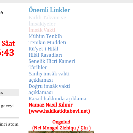
Önemli Linkler
96
Farklı Takvim ve
İmsâkiyeler
İmsâk Vakti
Mühim Tenbîh
 Sâat
Temkin Müddeti
Rü'yet-i Hilâl
6:43
Hilâl Rasadları
Senelik Hicrî Kamerî
Târîhler
Yanlış imsâk vakti
açıklaması
Doğru imsâk vakti
açıklaması
r.
Rasad hakkında açıklama
Namaz Nasıl Kılınır
 geceyi
(www.hakikatkitabevi.net)
Ongniud
kinci atom
(Nei Mongol Zizhiqu / Çin )