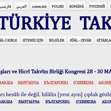
فارسی
العربي
қазақша
POLSKI
ROMÂNĂ
РУССКИЙ
ÜRKİYE TAK
ÂL-İ KIBLE
SİTENİZ İÇİN
BİLGİLER
SÜÂL - CEVÂB
KİTÂBLA
15 Lisânda Namaz Vakitleri
İmsâk Vakti Hakkında Mühim Açıklama !..
Vakitlerimiz Son Teknoloji Hesâbıdır
ları ve Hicrî Takvîm Birliği Kongresi 28 - 30
ЗАҚША
КЫPГЫЗЧA
БЪЛГАРСКИ1
O’ZBEKCHA
AZӘRB
ı hesâb ile değil, hilâlin [yeni ayın] çıplak gözle
ЗАҚША
КЫPГЫЗЧA
БЪЛГАРСКИ1
O’ZBEKCHA
AZӘ