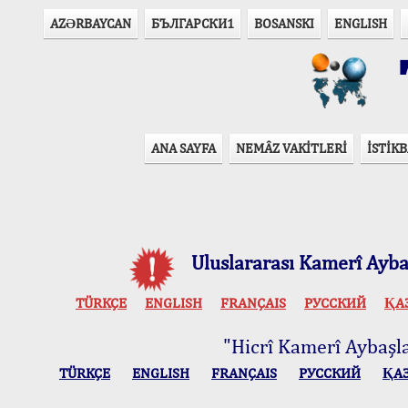
AZӘRBAYCAN
БЪЛГАРСКИ1
BOSANSKI
ENGLISH
T
ANA SAYFA
NEMÂZ VAKİTLERİ
İSTİKB
Uluslararası Kamerî Aybaş
TÜRKÇE
ENGLISH
FRANÇAIS
РУССКИЙ
ҚА
"Hicrî Kamerî Aybaşlar
TÜRKÇE
ENGLISH
FRANÇAIS
РУССКИЙ
ҚА