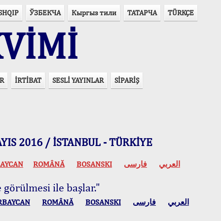
SHQIP
ЎЗБЕКЧА
Кыргыз тили
ТАТАРЧА
TÜRKÇE
VİMİ
R
İRTİBAT
SESLİ YAYINLAR
SİPARİŞ
 MAYIS 2016 / İSTANBUL - TÜRKİYE
AYCAN
ROMÂNĂ
BOSANSKI
فارسی
العربي
 görülmesi ile başlar."
RBAYCAN
ROMÂNĂ
BOSANSKI
فارسی
العربي