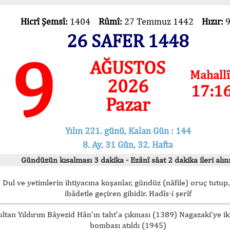
Hicrî Şemsî:
1404
Rûmî:
27 Temmuz 1442
Hızır:
26 SAFER 1448
9
AĞUSTOS
Mahallî
2026
17:1
Pazar
Yılın 221. günü, Kalan Gün : 144
8. Ay, 31 Gün, 32. Hafta
Gündüzün kısalması 3 dakika - Ezânî sâat 2 dakika ileri alını
Dul ve yetimlerin ihtiyacına koşanlar, gündüz (nâfile) oruç tutup,
ibâdetle geçiren gibidir. Hadîs-i şerîf
ultan Yıldırım Bâyezid Hân’ın taht’a çıkması (1389) Nagazaki’ye i
bombası atıldı (1945)