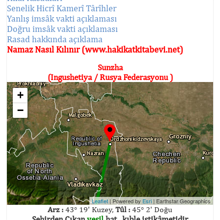
Senelik Hicrî Kamerî Târîhler
Yanlış imsâk vakti açıklaması
Doğru imsâk vakti açıklaması
Rasad hakkında açıklama
Namaz Nasıl Kılınır (www.hakikatkitabevi.net)
Sunzha
(Ingushetiya / Rusya Federasyonu )
+
−
Leaflet
| Powered by
Esri
|
Earthstar Geographics
Arz :
43° 19' Kuzey,
Tûl :
45° 2' Doğu
Şehirden Çıkan
yeşil
hat , kıble istikâmetidir.