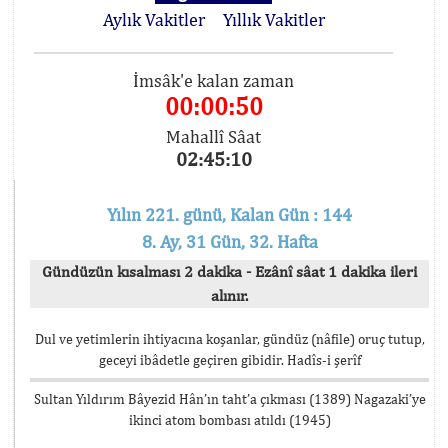
Aylık Vakitler
Yıllık Vakitler
İmsâk'e kalan zaman
00:00:50
Mahallî Sâat
02:45:10
Yılın 221. günü, Kalan Gün : 144
8. Ay, 31 Gün, 32. Hafta
Gündüzün kısalması 2 dakika - Ezânî sâat 1 dakika ileri
alınır.
Dul ve yetimlerin ihtiyacına koşanlar, gündüz (nâfile) oruç tutup,
geceyi ibâdetle geçiren gibidir. Hadîs-i şerîf
Sultan Yıldırım Bâyezid Hân’ın taht’a çıkması (1389) Nagazaki’ye
ikinci atom bombası atıldı (1945)