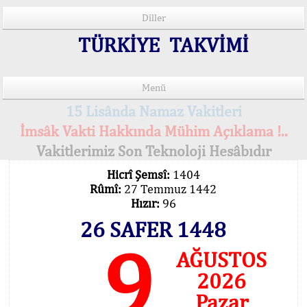
Diller
TÜRKİYE TAKVİMİ
Menü
15 Lisânda Namaz Vakitleri
İmsâk Vakti Hakkında Mühim Açıklama !..
Vakitlerimiz Son Teknoloji Hesâbıdır
Hicrî Şemsî:
1404
Rûmî:
27 Temmuz 1442
Hızır:
96
26 SAFER 1448
9
AĞUSTOS
2026
Pazar