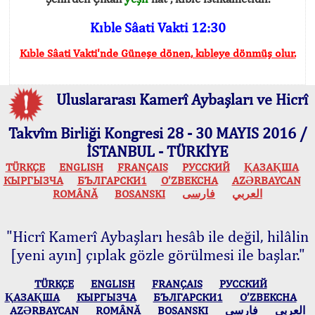
Kıble Sâati Vakti 12:30
Kıble Sâati Vakti'nde Güneşe dönen, kıbleye dönmüş olur.
Uluslararası Kamerî Aybaşları ve Hicrî
Takvîm Birliği Kongresi 28 - 30 MAYIS 2016 /
İSTANBUL - TÜRKİYE
TÜRKÇE
ENGLISH
FRANÇAIS
РУССКИЙ
ҚАЗАҚША
КЫPГЫЗЧA
БЪЛГАРСКИ1
O’ZBEKCHA
AZӘRBAYCAN
ROMÂNĂ
BOSANSKI
فارسی
العربي
"Hicrî Kamerî Aybaşları hesâb ile değil, hilâlin
[yeni ayın] çıplak gözle görülmesi ile başlar."
TÜRKÇE
ENGLISH
FRANÇAIS
РУССКИЙ
ҚАЗАҚША
КЫPГЫЗЧA
БЪЛГАРСКИ1
O’ZBEKCHA
AZӘRBAYCAN
ROMÂNĂ
BOSANSKI
فارسی
العربي