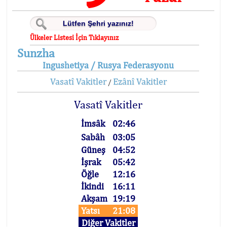
Ülkeler Listesi İçin Tıklayınız
Sunzha
Ingushetiya / Rusya Federasyonu
Vasatî Vakitler
Ezânî Vakitler
/
Vasatî Vakitler
İmsâk
02:46
Sabâh
03:05
Güneş
04:52
İşrak
05:42
Öğle
12:16
İkindi
16:11
Akşam
19:19
Yatsı
21:08
Diğer Vakitler