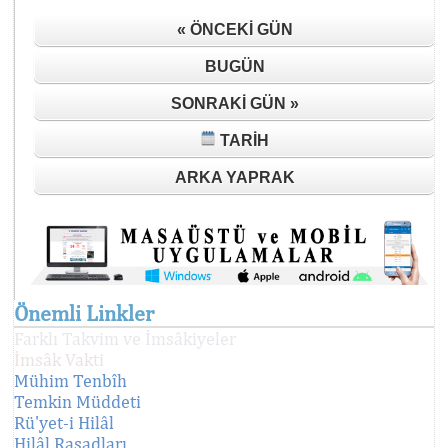
« ÖNCEKI GÜN
BUGÜN
SONRAKI GÜN »
TARIH
ARKA YAPRAK
Önemli Linkler
Farklı Takvim ve İmsâkiyeler
İmsâk Vakti
Mühim Tenbîh
Temkin Müddeti
Rü'yet-i Hilâl
Hilâl Rasadları