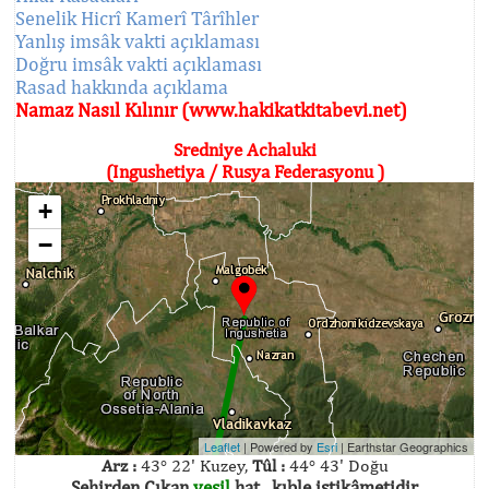
Senelik Hicrî Kamerî Târîhler
Yanlış imsâk vakti açıklaması
Doğru imsâk vakti açıklaması
Rasad hakkında açıklama
Namaz Nasıl Kılınır (www.hakikatkitabevi.net)
Sredniye Achaluki
(Ingushetiya / Rusya Federasyonu )
+
−
Leaflet
| Powered by
Esri
|
Earthstar Geographics
Arz :
43° 22' Kuzey,
Tûl :
44° 43' Doğu
Şehirden Çıkan
yeşil
hat , kıble istikâmetidir.