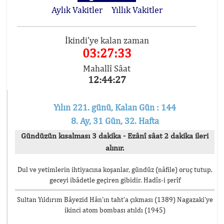
Aylık Vakitler
Yıllık Vakitler
İkindi'ye kalan zaman
03:27:32
Mahallî Sâat
12:44:28
Yılın 221. günü, Kalan Gün : 144
8. Ay, 31 Gün, 32. Hafta
Gündüzün kısalması 3 dakika - Ezânî sâat 2 dakika ileri
alınır.
Dul ve yetimlerin ihtiyacına koşanlar, gündüz (nâfile) oruç tutup,
geceyi ibâdetle geçiren gibidir. Hadîs-i şerîf
Sultan Yıldırım Bâyezid Hân’ın taht’a çıkması (1389) Nagazaki’ye
ikinci atom bombası atıldı (1945)