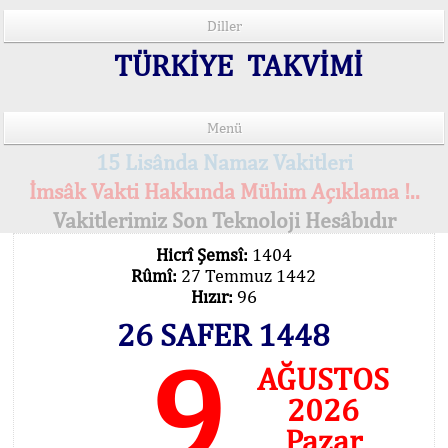
Diller
TÜRKİYE TAKVİMİ
Menü
15 Lisânda Namaz Vakitleri
İmsâk Vakti Hakkında Mühim Açıklama !..
Vakitlerimiz Son Teknoloji Hesâbıdır
Hicrî Şemsî:
1404
Rûmî:
27 Temmuz 1442
Hızır:
96
26 SAFER 1448
9
AĞUSTOS
2026
Pazar