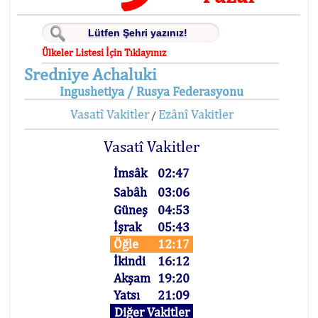
Ülkeler Listesi İçin Tıklayınız
Sredniye Achaluki
Ingushetiya / Rusya Federasyonu
Vasatî Vakitler
Ezânî Vakitler
/
Vasatî Vakitler
İmsâk
02:47
Sabâh
03:06
Güneş
04:53
İşrak
05:43
Öğle
12:17
İkindi
16:12
Akşam
19:20
Yatsı
21:09
Diğer Vakitler