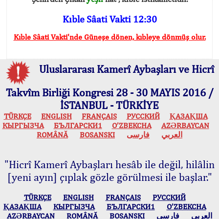
Kıble Sâati Vakti 12:30
Kıble Sâati Vakti'nde Güneşe dönen, kıbleye dönmüş olur.
Uluslararası Kamerî Aybaşları ve Hicrî
Takvîm Birliği Kongresi 28 - 30 MAYIS 2016 /
İSTANBUL - TÜRKİYE
TÜRKÇE
ENGLISH
FRANÇAIS
РУССКИЙ
ҚАЗАҚША
КЫPГЫЗЧA
БЪЛГАРСКИ1
O’ZBEKCHA
AZӘRBAYCAN
ROMÂNĂ
BOSANSKI
فارسی
العربي
"Hicrî Kamerî Aybaşları hesâb ile değil, hilâlin
[yeni ayın] çıplak gözle görülmesi ile başlar."
TÜRKÇE
ENGLISH
FRANÇAIS
РУССКИЙ
ҚАЗАҚША
КЫPГЫЗЧA
БЪЛГАРСКИ1
O’ZBEKCHA
AZӘRBAYCAN
ROMÂNĂ
BOSANSKI
فارسی
العربي