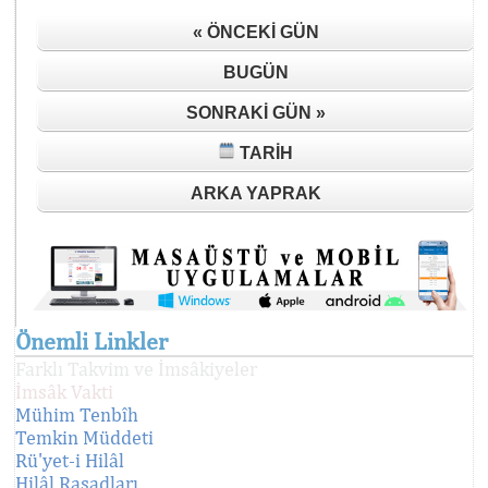
« ÖNCEKI GÜN
BUGÜN
SONRAKI GÜN »
TARIH
ARKA YAPRAK
Önemli Linkler
Farklı Takvim ve İmsâkiyeler
İmsâk Vakti
Mühim Tenbîh
Temkin Müddeti
Rü'yet-i Hilâl
Hilâl Rasadları