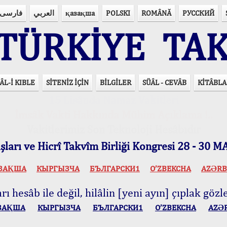
فارسی
العربي
қазақша
POLSKI
ROMÂNĂ
РУССКИЙ
ÜRKİYE TAK
ÂL-İ KIBLE
SİTENİZ İÇİN
BİLGİLER
SÜÂL - CEVÂB
KİTÂBLA
15 Lisânda Namaz Vakitleri
İmsâk Vakti Hakkında Mühim Açıklama !..
Vakitlerimiz Son Teknoloji Hesâbıdır
ları ve Hicrî Takvîm Birliği Kongresi 28 - 30
ЗАҚША
КЫPГЫЗЧA
БЪЛГАРСКИ1
O’ZBEKCHA
AZӘRB
ı hesâb ile değil, hilâlin [yeni ayın] çıplak gözle
ЗАҚША
КЫPГЫЗЧA
БЪЛГАРСКИ1
O’ZBEKCHA
AZӘ