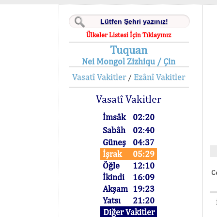
Ülkeler Listesi İçin Tıklayınız
Tuquan
Nei Mongol Zizhiqu / Çin
Vasatî Vakitler
Ezânî Vakitler
/
Vasatî Vakitler
İmsâk
02:20
Sabâh
02:40
Güneş
04:37
İşrak
05:29
Öğle
12:10
C
İkindi
16:09
Akşam
19:23
Yatsı
21:20
Diğer Vakitler