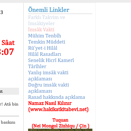
Önemli Linkler
93
Farklı Takvim ve
İmsâkiyeler
İmsâk Vakti
Mühim Tenbîh
 Sâat
Temkin Müddeti
Rü'yet-i Hilâl
3:07
Hilâl Rasadları
Senelik Hicrî Kamerî
Târîhler
Yanlış imsâk vakti
açıklaması
Doğru imsâk vakti
açıklaması
r.
Rasad hakkında açıklama
Namaz Nasıl Kılınır
! Atâ bin
(www.hakikatkitabevi.net)
Tuquan
 baskını
(Nei Mongol Zizhiqu / Çin )