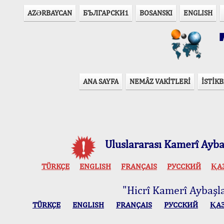
AZӘRBAYCAN
БЪЛГАРСКИ1
BOSANSKI
ENGLISH
T
ANA SAYFA
NEMÂZ VAKİTLERİ
İSTİKB
Uluslararası Kamerî Aybaş
TÜRKÇE
ENGLISH
FRANÇAIS
РУССКИЙ
ҚА
"Hicrî Kamerî Aybaşlar
TÜRKÇE
ENGLISH
FRANÇAIS
РУССКИЙ
ҚА