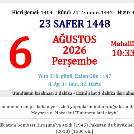
Hicrî Şemsî:
1404
Rûmî:
24 Temmuz 1442
Hızır:
23 SAFER 1448
6
AĞUSTOS
Mahallî
2026
10:3
Perşembe
Yılın 218. günü, Kalan Gün : 147
8. Ay, 31 Gün, 32. Hafta
Gündüzün kısalması 2 dakika - Ezânî sâat 1 dakika ileri alını
ehennemin en pis kokan yeri, zinâ yapanların bulun-duğu kısımdır
Meysere el-Horasânî “Rahmetullahi aleyh”
İlk atom bombası Hiroşima’ya atıldı (1945) Pakistan’da büyük sel
(2010) [1500 ölü]