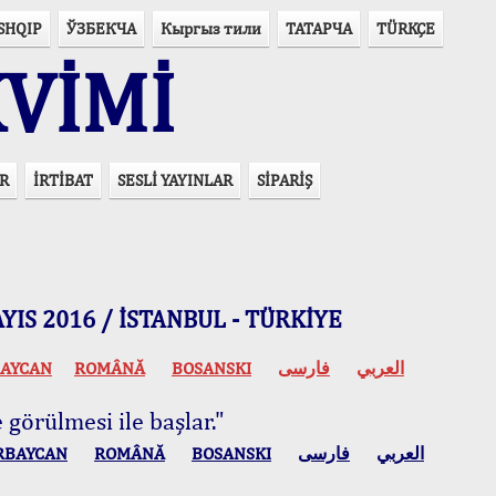
SHQIP
ЎЗБЕКЧА
Кыргыз тили
ТАТАРЧА
TÜRKÇE
VİMİ
R
İRTİBAT
SESLİ YAYINLAR
SİPARİŞ
 MAYIS 2016 / İSTANBUL - TÜRKİYE
AYCAN
ROMÂNĂ
BOSANSKI
فارسی
العربي
 görülmesi ile başlar."
RBAYCAN
ROMÂNĂ
BOSANSKI
فارسی
العربي