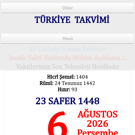
Diller
TÜRKİYE TAKVİMİ
Menü
15 Lisânda Namaz Vakitleri
İmsâk Vakti Hakkında Mühim Açıklama !..
Vakitlerimiz Son Teknoloji Hesâbıdır
Hicrî Şemsî:
1404
Rûmî:
24 Temmuz 1442
Hızır:
93
23 SAFER 1448
6
AĞUSTOS
2026
Perşembe