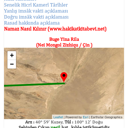
Senelik Hicrî Kamerî Târîhler
Yanlış imsâk vakti açıklaması
Doğru imsâk vakti açıklaması
Rasad hakkında açıklama
Namaz Nasıl Kılınır (www.hakikatkitabevi.net)
Buge Yina Rila
(Nei Mongol Zizhiqu / Çin )
+
−
Leaflet
| Powered by
Esri
|
Earthstar Geographics
Arz :
40° 59' Kuzey,
Tûl :
100° 12' Doğu
Şehirden Çıkan
yeşil
hat , kıble istikâmetidir.