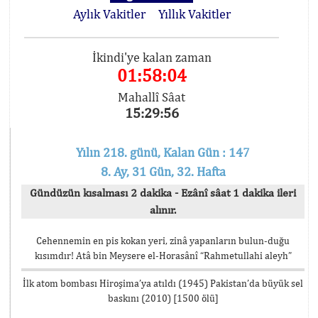
Aylık Vakitler
Yıllık Vakitler
İkindi'ye kalan zaman
01:58:04
Mahallî Sâat
15:29:56
Yılın 218. günü, Kalan Gün : 147
8. Ay, 31 Gün, 32. Hafta
Gündüzün kısalması 2 dakika - Ezânî sâat 1 dakika ileri
alınır.
Cehennemin en pis kokan yeri, zinâ yapanların bulun-duğu
kısımdır! Atâ bin Meysere el-Horasânî “Rahmetullahi aleyh”
İlk atom bombası Hiroşima’ya atıldı (1945) Pakistan’da büyük sel
baskını (2010) [1500 ölü]