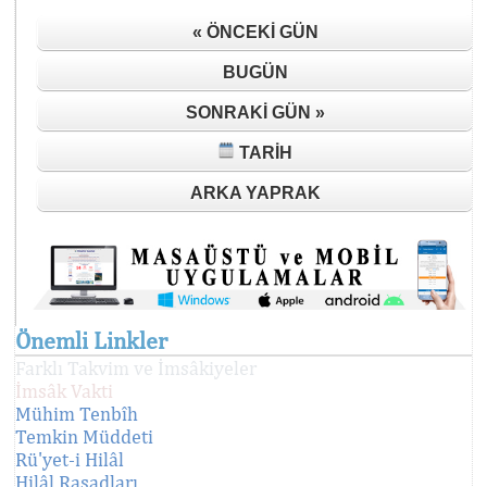
« ÖNCEKI GÜN
BUGÜN
SONRAKI GÜN »
TARIH
ARKA YAPRAK
Önemli Linkler
Farklı Takvim ve İmsâkiyeler
İmsâk Vakti
Mühim Tenbîh
Temkin Müddeti
Rü'yet-i Hilâl
Hilâl Rasadları