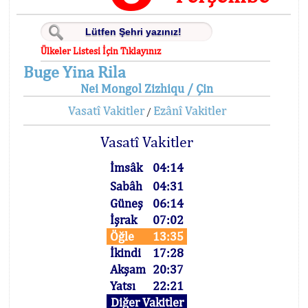
Ülkeler Listesi İçin Tıklayınız
Buge Yina Rila
Nei Mongol Zizhiqu / Çin
Vasatî Vakitler
Ezânî Vakitler
/
Vasatî Vakitler
İmsâk
04:14
Sabâh
04:31
Güneş
06:14
İşrak
07:02
Öğle
13:35
İkindi
17:28
Akşam
20:37
Yatsı
22:21
Diğer Vakitler