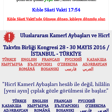
Kıble Sâati Vakti 17:54
Kıble Sâati Vakti'nde Güneşe dönen, kıbleye dönmüş olur.
Uluslararası Kamerî Aybaşları ve Hicrî
Takvîm Birliği Kongresi 28 - 30 MAYIS 2016 /
İSTANBUL - TÜRKİYE
TÜRKÇE
ENGLISH
FRANÇAIS
РУССКИЙ
ҚАЗАҚША
КЫPГЫЗЧA
БЪЛГАРСКИ1
O’ZBEKCHA
AZӘRBAYCAN
ROMÂNĂ
BOSANSKI
فارسی
العربي
"Hicrî Kamerî Aybaşları hesâb ile değil, hilâlin
[yeni ayın] çıplak gözle görülmesi ile başlar."
TÜRKÇE
ENGLISH
FRANÇAIS
РУССКИЙ
ҚАЗАҚША
КЫPГЫЗЧA
БЪЛГАРСКИ1
O’ZBEKCHA
AZӘRBAYCAN
ROMÂNĂ
BOSANSKI
فارسی
العربي