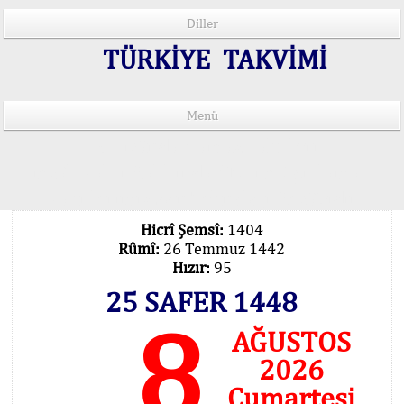
Diller
TÜRKİYE TAKVİMİ
Menü
15 Lisânda Namaz Vakitleri
İmsâk Vakti Hakkında Mühim Açıklama !..
Vakitlerimiz Son Teknoloji Hesâbıdır
Hicrî Şemsî:
1404
Rûmî:
26 Temmuz 1442
Hızır:
95
25 SAFER 1448
8
AĞUSTOS
2026
Cumartesi