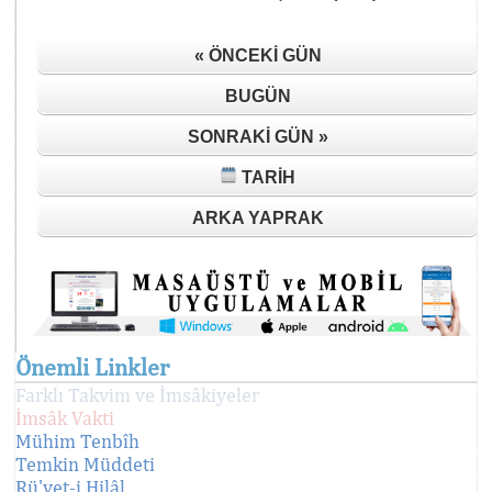
« ÖNCEKI GÜN
BUGÜN
SONRAKI GÜN »
TARIH
ARKA YAPRAK
Önemli Linkler
Farklı Takvim ve İmsâkiyeler
İmsâk Vakti
Mühim Tenbîh
Temkin Müddeti
Rü'yet-i Hilâl