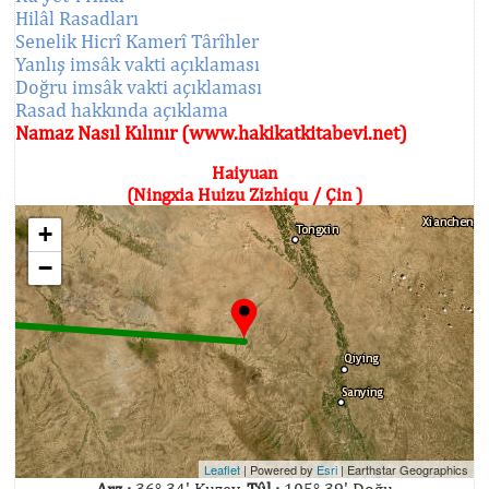
Hilâl Rasadları
Senelik Hicrî Kamerî Târîhler
Yanlış imsâk vakti açıklaması
Doğru imsâk vakti açıklaması
Rasad hakkında açıklama
Namaz Nasıl Kılınır (www.hakikatkitabevi.net)
Haiyuan
(Ningxia Huizu Zizhiqu / Çin )
+
−
Leaflet
| Powered by
Esri
|
Earthstar Geographics
Arz :
36° 34' Kuzey,
Tûl :
105° 39' Doğu