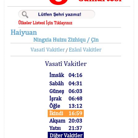
Ülkeler Listesi İçin Tıklayınız
Haiyuan
Ningxia Huizu Zizhiqu / Çin
Vasatî Vakitler
Ezânî Vakitler
/
Vasatî Vakitler
İmsâk
04:16
Sabâh
04:31
Güneş
06:03
İşrak
06:48
Öğle
13:12
İkindi
16:59
Akşam
20:03
Yatsı
21:37
Diğer Vakitler