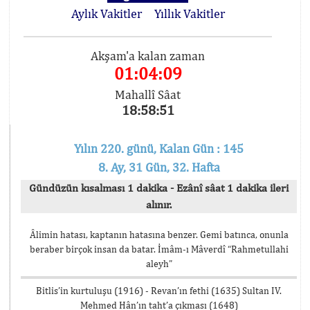
Aylık Vakitler
Yıllık Vakitler
Akşam'a kalan zaman
01:04:09
Mahallî Sâat
18:58:51
Yılın 220. günü, Kalan Gün : 145
8. Ay, 31 Gün, 32. Hafta
Gündüzün kısalması 1 dakika - Ezânî sâat 1 dakika ileri
alınır.
Âlimin hatası, kaptanın hatasına benzer. Gemi batınca, onunla
beraber birçok insan da batar. İmâm-ı Mâverdî “Rahmetullahi
aleyh”
Bitlis’in kurtuluşu (1916) - Revan’ın fethi (1635) Sultan IV.
Mehmed Hân’ın taht’a çıkması (1648)