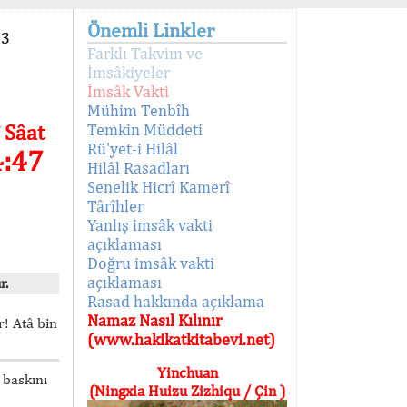
Önemli Linkler
93
Farklı Takvim ve
İmsâkiyeler
İmsâk Vakti
Mühim Tenbîh
 Sâat
Temkin Müddeti
Rü'yet-i Hilâl
4:47
Hilâl Rasadları
Senelik Hicrî Kamerî
Târîhler
Yanlış imsâk vakti
açıklaması
Doğru imsâk vakti
açıklaması
r.
Rasad hakkında açıklama
Namaz Nasıl Kılınır
! Atâ bin
(www.hakikatkitabevi.net)
Yinchuan
 baskını
(Ningxia Huizu Zizhiqu / Çin )