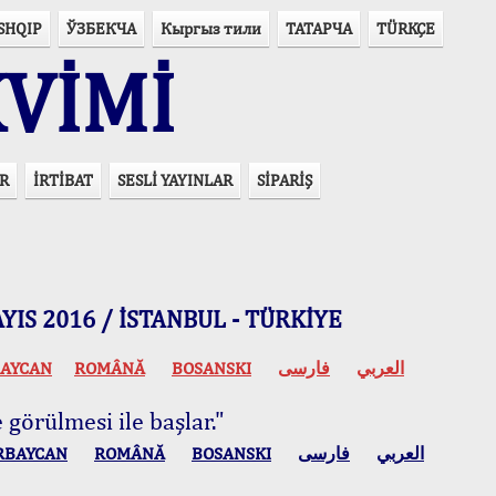
SHQIP
ЎЗБЕКЧА
Кыргыз тили
ТАТАРЧА
TÜRKÇE
VİMİ
R
İRTİBAT
SESLİ YAYINLAR
SİPARİŞ
 MAYIS 2016 / İSTANBUL - TÜRKİYE
AYCAN
ROMÂNĂ
BOSANSKI
فارسی
العربي
 görülmesi ile başlar."
RBAYCAN
ROMÂNĂ
BOSANSKI
فارسی
العربي