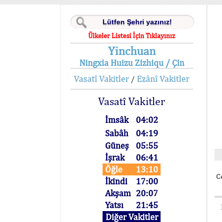
Ülkeler Listesi İçin Tıklayınız
Yinchuan
Ningxia Huizu Zizhiqu / Çin
Vasatî Vakitler
Ezânî Vakitler
/
Vasatî Vakitler
İmsâk
04:02
Sabâh
04:19
Güneş
05:55
İşrak
06:41
Öğle
13:10
C
İkindi
17:00
Akşam
20:07
Yatsı
21:45
Diğer Vakitler