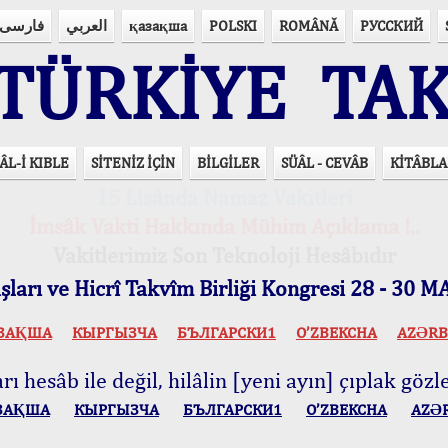
فارسی
العربي
қазақша
POLSKI
ROMÂNĂ
РУССКИЙ
ÜRKİYE TAK
ÂL-İ KIBLE
SİTENİZ İÇİN
BİLGİLER
SÜÂL - CEVÂB
KİTÂBLA
15 Lisânda Namaz Vakitleri
İmsâk Vakti Hakkında Mühim Açıklama !..
Vakitlerimiz Son Teknoloji Hesâbıdır
ları ve Hicrî Takvîm Birliği Kongresi 28 - 30
ЗАҚША
КЫPГЫЗЧA
БЪЛГАРСКИ1
O’ZBEKCHA
AZӘRB
ı hesâb ile değil, hilâlin [yeni ayın] çıplak gözle
ЗАҚША
КЫPГЫЗЧA
БЪЛГАРСКИ1
O’ZBEKCHA
AZӘ