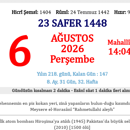
Hicrî Şemsî:
1404
Rûmî:
24 Temmuz 1442
Hızır:
23 SAFER 1448
6
AĞUSTOS
Mahallî
2026
14:0
Perşembe
Yılın 218. günü, Kalan Gün : 147
8. Ay, 31 Gün, 32. Hafta
Gündüzün kısalması 2 dakika - Ezânî sâat 1 dakika ileri alını
ehennemin en pis kokan yeri, zinâ yapanların bulun-duğu kısımdır
Meysere el-Horasânî “Rahmetullahi aleyh”
İlk atom bombası Hiroşima’ya atıldı (1945) Pakistan’da büyük sel
(2010) [1500 ölü]