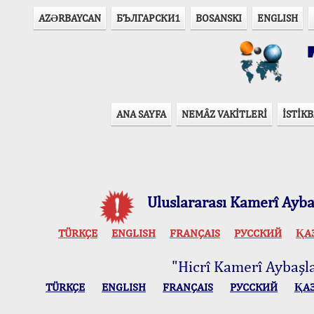
AZӘRBAYCAN
БЪЛГАРСКИ1
BOSANSKI
ENGLISH
T
ANA SAYFA
NEMÂZ VAKİTLERİ
İSTİKB
Uluslararası Kamerî Aybaş
TÜRKÇE
ENGLISH
FRANÇAIS
РУССКИЙ
ҚА
"Hicrî Kamerî Aybaşlar
TÜRKÇE
ENGLISH
FRANÇAIS
РУССКИЙ
ҚА