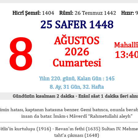
Hicrî Şemsî:
1404
Rûmî:
26 Temmuz 1442
Hızır:
25 SAFER 1448
8
AĞUSTOS
Mahallî
2026
13:4
Cumartesi
Yılın 220. günü, Kalan Gün : 145
8. Ay, 31 Gün, 32. Hafta
Gündüzün kısalması 2 dakika - Ezânî sâat 1 dakika ileri alını
imin hatası, kaptanın hatasına benzer. Gemi batınca, onunla bera
insan da batar. İmâm-ı Mâverdî “Rahmetullahi aleyh”
itlis’in kurtuluşu (1916) - Revan’ın fethi (1635) Sultan IV. Mehm
taht’a çıkması (1648)