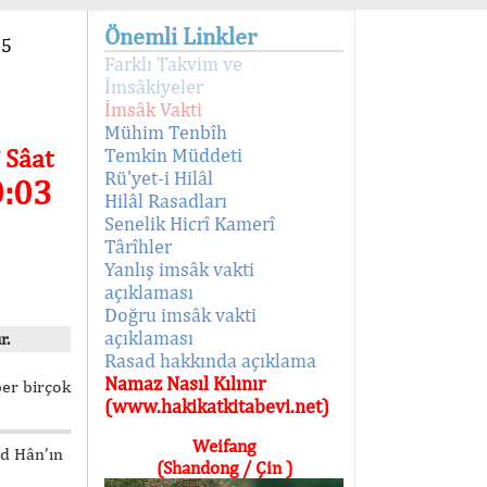
Önemli Linkler
95
Farklı Takvim ve
İmsâkiyeler
İmsâk Vakti
Mühim Tenbîh
 Sâat
Temkin Müddeti
Rü'yet-i Hilâl
0:03
Hilâl Rasadları
Senelik Hicrî Kamerî
Târîhler
Yanlış imsâk vakti
açıklaması
Doğru imsâk vakti
açıklaması
r.
Rasad hakkında açıklama
Namaz Nasıl Kılınır
ber birçok
(www.hakikatkitabevi.net)
Weifang
ed Hân’ın
(Shandong / Çin )