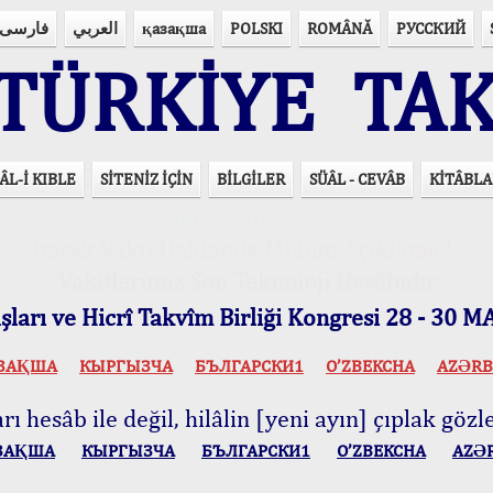
فارسی
العربي
қазақша
POLSKI
ROMÂNĂ
РУССКИЙ
ÜRKİYE TAK
ÂL-İ KIBLE
SİTENİZ İÇİN
BİLGİLER
SÜÂL - CEVÂB
KİTÂBLA
15 Lisânda Namaz Vakitleri
İmsâk Vakti Hakkında Mühim Açıklama !..
Vakitlerimiz Son Teknoloji Hesâbıdır
ları ve Hicrî Takvîm Birliği Kongresi 28 - 30
ЗАҚША
КЫPГЫЗЧA
БЪЛГАРСКИ1
O’ZBEKCHA
AZӘRB
ı hesâb ile değil, hilâlin [yeni ayın] çıplak gözle
ЗАҚША
КЫPГЫЗЧA
БЪЛГАРСКИ1
O’ZBEKCHA
AZӘ