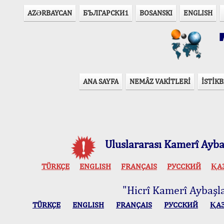
AZӘRBAYCAN
БЪЛГАРСКИ1
BOSANSKI
ENGLISH
T
ANA SAYFA
NEMÂZ VAKİTLERİ
İSTİKB
Uluslararası Kamerî Aybaş
TÜRKÇE
ENGLISH
FRANÇAIS
РУССКИЙ
ҚА
"Hicrî Kamerî Aybaşlar
TÜRKÇE
ENGLISH
FRANÇAIS
РУССКИЙ
ҚА