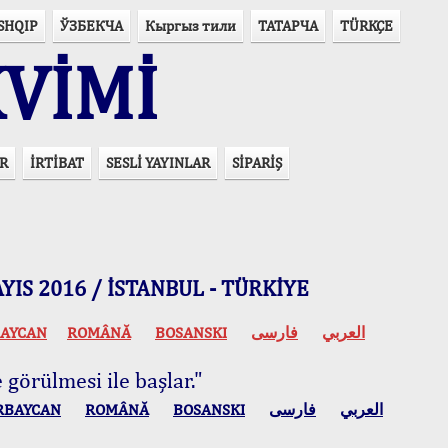
SHQIP
ЎЗБЕКЧА
Кыргыз тили
ТАТАРЧА
TÜRKÇE
VİMİ
R
İRTİBAT
SESLİ YAYINLAR
SİPARİŞ
 MAYIS 2016 / İSTANBUL - TÜRKİYE
AYCAN
ROMÂNĂ
BOSANSKI
فارسی
العربي
 görülmesi ile başlar."
RBAYCAN
ROMÂNĂ
BOSANSKI
فارسی
العربي