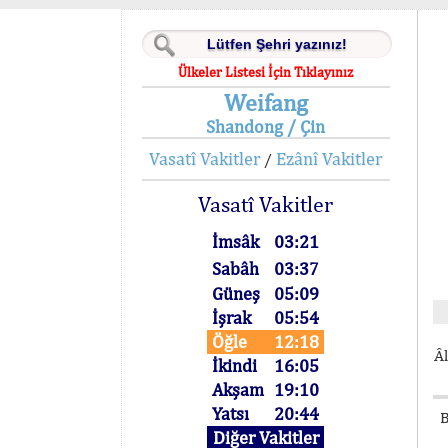
Ülkeler Listesi İçin Tıklayınız
Weifang
Shandong / Çin
Vasatî Vakitler
Ezânî Vakitler
/
Vasatî Vakitler
İmsâk
03:21
Sabâh
03:37
Güneş
05:09
İşrak
05:54
Öğle
12:18
Âl
İkindi
16:05
Akşam
19:10
Yatsı
20:44
B
Diğer Vakitler