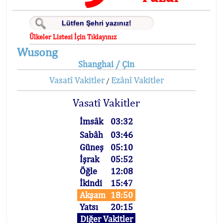
Ülkeler Listesi İçin Tıklayınız
Wusong
Shanghai / Çin
Vasatî Vakitler
Ezânî Vakitler
/
Vasatî Vakitler
İmsâk
03:32
Sabâh
03:46
Güneş
05:10
İşrak
05:52
Öğle
12:08
İkindi
15:47
Akşam
18:50
Yatsı
20:15
Diğer Vakitler