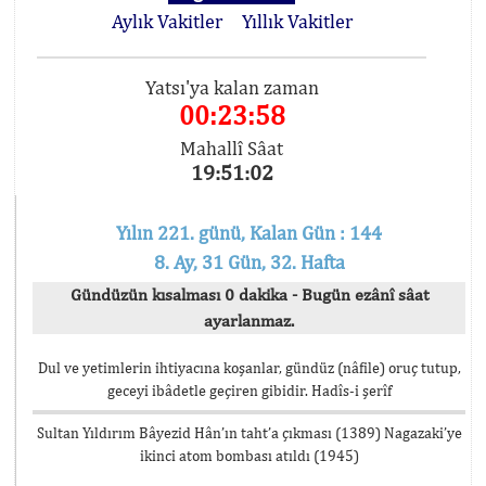
Aylık Vakitler
Yıllık Vakitler
Yatsı'ya kalan zaman
00:23:58
Mahallî Sâat
19:51:02
Yılın 221. günü, Kalan Gün : 144
8. Ay, 31 Gün, 32. Hafta
Gündüzün kısalması 0 dakika - Bugün ezânî sâat
ayarlanmaz.
Dul ve yetimlerin ihtiyacına koşanlar, gündüz (nâfile) oruç tutup,
geceyi ibâdetle geçiren gibidir. Hadîs-i şerîf
Sultan Yıldırım Bâyezid Hân’ın taht’a çıkması (1389) Nagazaki’ye
ikinci atom bombası atıldı (1945)