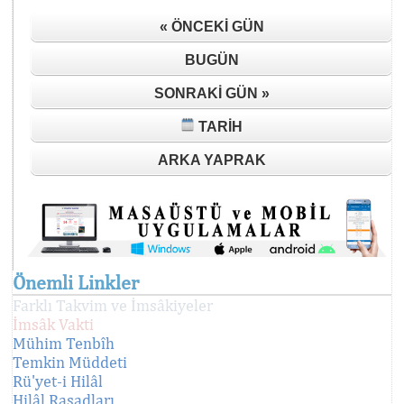
« ÖNCEKI GÜN
BUGÜN
SONRAKI GÜN »
TARIH
ARKA YAPRAK
Önemli Linkler
Farklı Takvim ve İmsâkiyeler
İmsâk Vakti
Mühim Tenbîh
Temkin Müddeti
Rü'yet-i Hilâl
Hilâl Rasadları