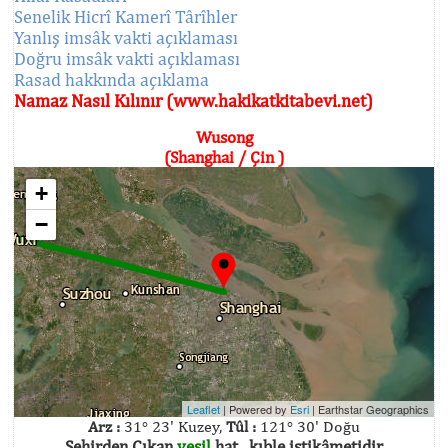
Senelik Hicrî Kamerî Târîhler
Yanlış imsâk vakti açıklaması
Doğru imsâk vakti açıklaması
Rasad hakkında açıklama
Namaz Nasıl Kılınır (www.hakikatkitabevi.net)
Wusong
(Shanghai / Çin )
+
−
Leaflet
| Powered by
Esri
|
Earthstar Geographics
Arz :
31° 23' Kuzey,
Tûl :
121° 30' Doğu
Şehirden Çıkan
yeşil
hat , kıble istikâmetidir.