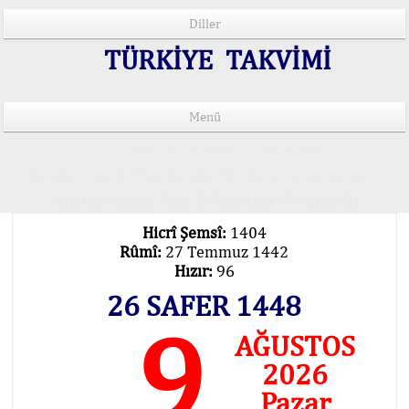
Diller
TÜRKİYE TAKVİMİ
Menü
15 Lisânda Namaz Vakitleri
İmsâk Vakti Hakkında Mühim Açıklama !..
Vakitlerimiz Son Teknoloji Hesâbıdır
Hicrî Şemsî:
1404
Rûmî:
27 Temmuz 1442
Hızır:
96
26 SAFER 1448
9
AĞUSTOS
2026
Pazar