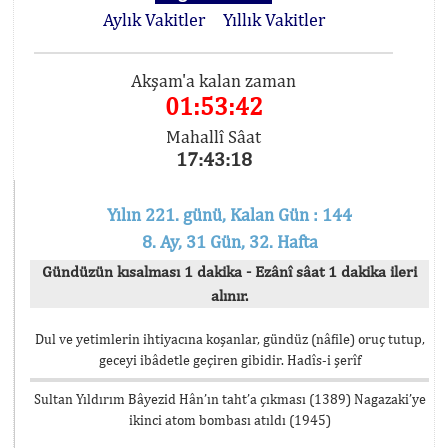
Aylık Vakitler
Yıllık Vakitler
Akşam'a kalan zaman
01:53:42
Mahallî Sâat
17:43:18
Yılın 221. günü, Kalan Gün : 144
8. Ay, 31 Gün, 32. Hafta
Gündüzün kısalması 1 dakika - Ezânî sâat 1 dakika ileri
alınır.
Dul ve yetimlerin ihtiyacına koşanlar, gündüz (nâfile) oruç tutup,
geceyi ibâdetle geçiren gibidir. Hadîs-i şerîf
Sultan Yıldırım Bâyezid Hân’ın taht’a çıkması (1389) Nagazaki’ye
ikinci atom bombası atıldı (1945)