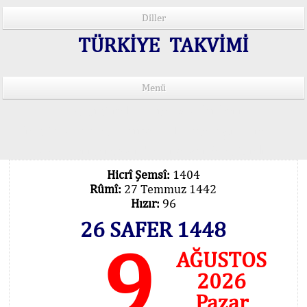
Diller
TÜRKİYE TAKVİMİ
Menü
15 Lisânda Namaz Vakitleri
İmsâk Vakti Hakkında Mühim Açıklama !..
Vakitlerimiz Son Teknoloji Hesâbıdır
Hicrî Şemsî:
1404
Rûmî:
27 Temmuz 1442
Hızır:
96
26 SAFER 1448
9
AĞUSTOS
2026
Pazar