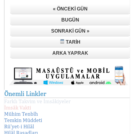
« ÖNCEKI GÜN
BUGÜN
SONRAKI GÜN »
TARIH
ARKA YAPRAK
Önemli Linkler
Farklı Takvim ve İmsâkiyeler
İmsâk Vakti
Mühim Tenbîh
Temkin Müddeti
Rü'yet-i Hilâl
Hilâl Rasadları