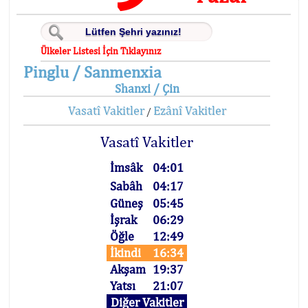
Ülkeler Listesi İçin Tıklayınız
Pinglu / Sanmenxia
Shanxi / Çin
Vasatî Vakitler
Ezânî Vakitler
/
Vasatî Vakitler
İmsâk
04:01
Sabâh
04:17
Güneş
05:45
İşrak
06:29
Öğle
12:49
İkindi
16:34
Akşam
19:37
Yatsı
21:07
Diğer Vakitler