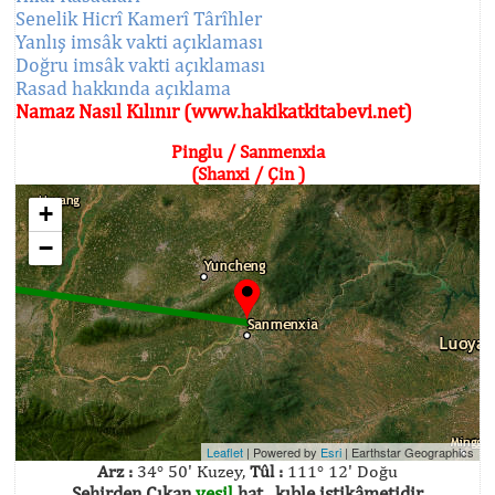
Senelik Hicrî Kamerî Târîhler
Yanlış imsâk vakti açıklaması
Doğru imsâk vakti açıklaması
Rasad hakkında açıklama
Namaz Nasıl Kılınır (www.hakikatkitabevi.net)
Pinglu / Sanmenxia
(Shanxi / Çin )
+
−
Leaflet
| Powered by
Esri
|
Earthstar Geographics
Arz :
34° 50' Kuzey,
Tûl :
111° 12' Doğu
Şehirden Çıkan
yeşil
hat , kıble istikâmetidir.