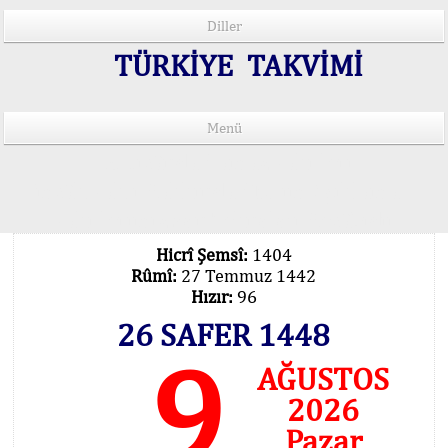
Diller
TÜRKİYE TAKVİMİ
Menü
15 Lisânda Namaz Vakitleri
İmsâk Vakti Hakkında Mühim Açıklama !..
Vakitlerimiz Son Teknoloji Hesâbıdır
Hicrî Şemsî:
1404
Rûmî:
27 Temmuz 1442
Hızır:
96
26 SAFER 1448
9
AĞUSTOS
2026
Pazar