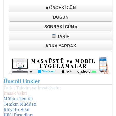
« ÖNCEKI GÜN
BUGÜN
SONRAKI GÜN »
TARIH
ARKA YAPRAK
Önemli Linkler
Farklı Takvim ve İmsâkiyeler
İmsâk Vakti
Mühim Tenbîh
Temkin Müddeti
Rü'yet-i Hilâl
Hilâl Rasadları