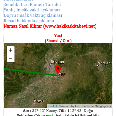
Senelik Hicrî Kamerî Târîhler
Yanlış imsâk vakti açıklaması
Doğru imsâk vakti açıklaması
Rasad hakkında açıklama
Namaz Nasıl Kılınır (www.hakikatkitabevi.net)
Yuci
(Shanxi / Çin )
+
−
Leaflet
| Powered by
Esri
|
Earthstar Geographics
Arz :
37° 42' Kuzey,
Tûl :
112° 43' Doğu
Şehirden Çıkan
yeşil
hat , kıble istikâmetidir.