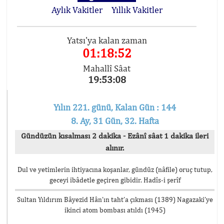
Aylık Vakitler
Yıllık Vakitler
Yatsı'ya kalan zaman
01:18:52
Mahallî Sâat
19:53:08
Yılın 221. günü, Kalan Gün : 144
8. Ay, 31 Gün, 32. Hafta
Gündüzün kısalması 2 dakika - Ezânî sâat 1 dakika ileri
alınır.
Dul ve yetimlerin ihtiyacına koşanlar, gündüz (nâfile) oruç tutup,
geceyi ibâdetle geçiren gibidir. Hadîs-i şerîf
Sultan Yıldırım Bâyezid Hân’ın taht’a çıkması (1389) Nagazaki’ye
ikinci atom bombası atıldı (1945)