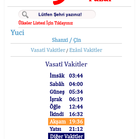
Ülkeler Listesi İçin Tıklayınız
Yuci
Shanxi / Çin
Vasatî Vakitler
Ezânî Vakitler
/
Vasatî Vakitler
İmsâk
03:44
Sabâh
04:00
Güneş
05:34
İşrak
06:19
Öğle
12:44
İkindi
16:32
Akşam
19:36
Yatsı
21:12
Diğer Vakitler