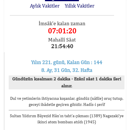
Aylık Vakitler
Yıllık Vakitler
İmsâk'e kalan zaman
07:01:20
Mahallî Sâat
21:54:40
Yılın 221. günü, Kalan Gün : 144
8. Ay, 31 Gün, 32. Hafta
Gündüzün kısalması 2 dakika - Ezânî sâat 1 dakika ileri
alınır.
Dul ve yetimlerin ihtiyacına koşanlar, gündüz (nâfile) oruç tutup,
geceyi ibâdetle geçiren gibidir. Hadîs-i şerîf
Sultan Yıldırım Bâyezid Hân’ın taht’a çıkması (1389) Nagazaki’ye
ikinci atom bombası atıldı (1945)