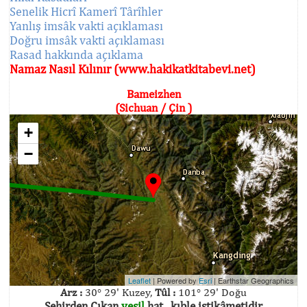
Senelik Hicrî Kamerî Târîhler
Yanlış imsâk vakti açıklaması
Doğru imsâk vakti açıklaması
Rasad hakkında açıklama
Namaz Nasıl Kılınır (www.hakikatkitabevi.net)
Bameizhen
(Sichuan / Çin )
+
−
Leaflet
| Powered by
Esri
|
Earthstar Geographics
Arz :
30° 29' Kuzey,
Tûl :
101° 29' Doğu
Şehirden Çıkan
yeşil
hat , kıble istikâmetidir.