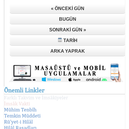
« ÖNCEKI GÜN
BUGÜN
SONRAKI GÜN »
TARIH
ARKA YAPRAK
Önemli Linkler
Farklı Takvim ve İmsâkiyeler
İmsâk Vakti
Mühim Tenbîh
Temkin Müddeti
Rü'yet-i Hilâl
Hilâl Rasadları