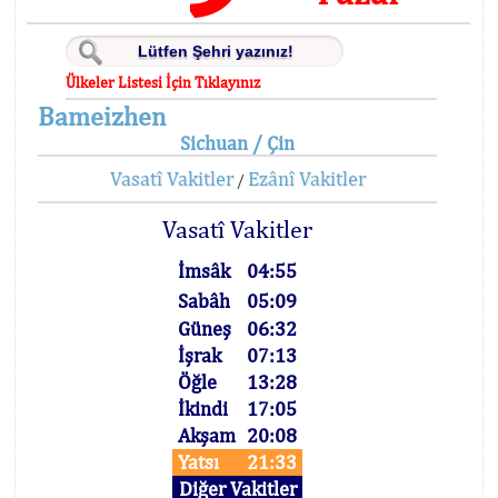
Ülkeler Listesi İçin Tıklayınız
Bameizhen
Sichuan / Çin
Vasatî Vakitler
Ezânî Vakitler
/
Vasatî Vakitler
İmsâk
04:55
Sabâh
05:09
Güneş
06:32
İşrak
07:13
Öğle
13:28
İkindi
17:05
Akşam
20:08
Yatsı
21:33
Diğer Vakitler