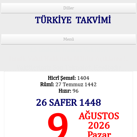
Diller
TÜRKİYE TAKVİMİ
Menü
15 Lisânda Namaz Vakitleri
İmsâk Vakti Hakkında Mühim Açıklama !..
Vakitlerimiz Son Teknoloji Hesâbıdır
Hicrî Şemsî:
1404
Rûmî:
27 Temmuz 1442
Hızır:
96
26 SAFER 1448
9
AĞUSTOS
2026
Pazar