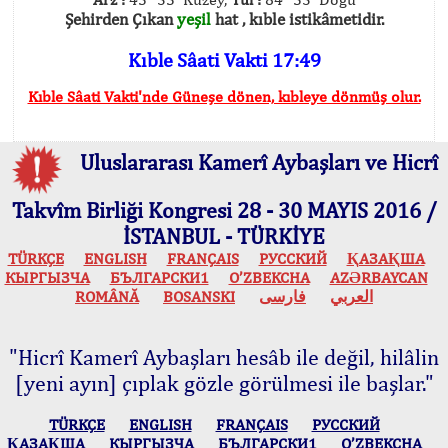
Şehirden Çıkan
yeşil
hat , kıble istikâmetidir.
Kıble Sâati Vakti 17:49
Kıble Sâati Vakti'nde Güneşe dönen, kıbleye dönmüş olur.
Uluslararası Kamerî Aybaşları ve Hicrî
Takvîm Birliği Kongresi 28 - 30 MAYIS 2016 /
İSTANBUL - TÜRKİYE
TÜRKÇE
ENGLISH
FRANÇAIS
РУССКИЙ
ҚАЗАҚША
КЫPГЫЗЧA
БЪЛГАРСКИ1
O’ZBEKCHA
AZӘRBAYCAN
ROMÂNĂ
BOSANSKI
فارسی
العربي
"Hicrî Kamerî Aybaşları hesâb ile değil, hilâlin
[yeni ayın] çıplak gözle görülmesi ile başlar."
TÜRKÇE
ENGLISH
FRANÇAIS
РУССКИЙ
ҚАЗАҚША
КЫPГЫЗЧA
БЪЛГАРСКИ1
O’ZBEKCHA