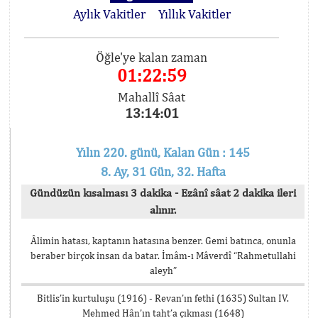
Aylık Vakitler
Yıllık Vakitler
Öğle'ye kalan zaman
01:22:59
Mahallî Sâat
13:14:01
Yılın 220. günü, Kalan Gün : 145
8. Ay, 31 Gün, 32. Hafta
Gündüzün kısalması 3 dakika - Ezânî sâat 2 dakika ileri
alınır.
Âlimin hatası, kaptanın hatasına benzer. Gemi batınca, onunla
beraber birçok insan da batar. İmâm-ı Mâverdî “Rahmetullahi
aleyh”
Bitlis’in kurtuluşu (1916) - Revan’ın fethi (1635) Sultan IV.
Mehmed Hân’ın taht’a çıkması (1648)