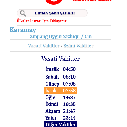
Ülkeler Listesi İçin Tıklayınız
Karamay
Xinjiang Uygur Zizhiqu / Çin
Vasatî Vakitler
Ezânî Vakitler
/
Vasatî Vakitler
İmsâk
04:50
Sabâh
05:10
Güneş
07:05
İşrak
07:58
Öğle
14:37
İkindi
18:35
Akşam
21:47
Yatsı
23:44
Diğer Vakitler