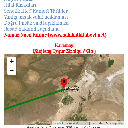
Hilâl Rasadları
Senelik Hicrî Kamerî Târîhler
Yanlış imsâk vakti açıklaması
Doğru imsâk vakti açıklaması
Rasad hakkında açıklama
Namaz Nasıl Kılınır (www.hakikatkitabevi.net)
Karamay
(Xinjiang Uygur Zizhiqu / Çin )
+
−
Leaflet
| Powered by
Esri
|
Earthstar Geographics
Arz :
45° 35' Kuzey,
Tûl :
84° 53' Doğu