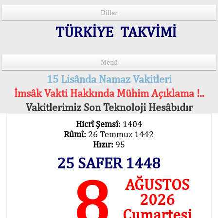
Diller
TÜRKİYE TAKVİMİ
Menü
15 Lisânda Namaz Vakitleri
İmsâk Vakti Hakkında Mühim Açıklama !..
Vakitlerimiz Son Teknoloji Hesâbıdır
Hicrî Şemsî:
1404
Rûmî:
26 Temmuz 1442
Hızır:
95
25 SAFER 1448
8
AĞUSTOS
2026
Cumartesi