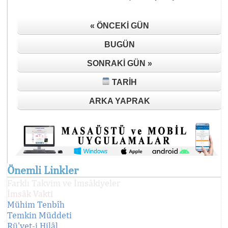
« ÖNCEKI GÜN
BUGÜN
SONRAKI GÜN »
TARIH
ARKA YAPRAK
Önemli Linkler
Farklı Takvim ve İmsâkiyeler
İmsâk Vakti
Mühim Tenbîh
Temkin Müddeti
Rü'yet-i Hilâl