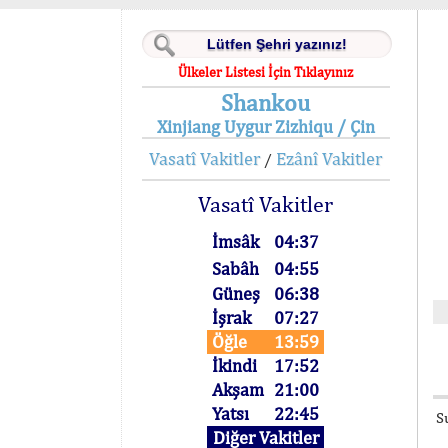
Ülkeler Listesi İçin Tıklayınız
Shankou
Xinjiang Uygur Zizhiqu / Çin
Vasatî Vakitler
Ezânî Vakitler
/
Vasatî Vakitler
İmsâk
04:37
Sabâh
04:55
Güneş
06:38
İşrak
07:27
Öğle
13:59
İkindi
17:52
Akşam
21:00
Yatsı
22:45
S
Diğer Vakitler