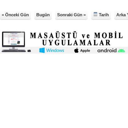
« Önceki Gün
Bugün
Sonraki Gün »
Tarih
Arka 