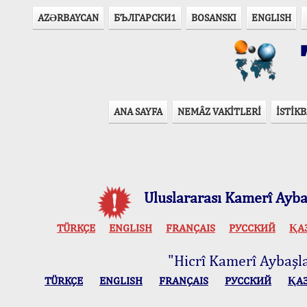
AZӘRBAYCAN
БЪЛГАРСКИ1
BOSANSKI
ENGLISH
T
ANA SAYFA
NEMÂZ VAKİTLERİ
İSTİKB
Uluslararası Kamerî Aybaş
TÜRKÇE
ENGLISH
FRANÇAIS
РУССКИЙ
ҚА
"Hicrî Kamerî Aybaşlar
TÜRKÇE
ENGLISH
FRANÇAIS
РУССКИЙ
ҚА