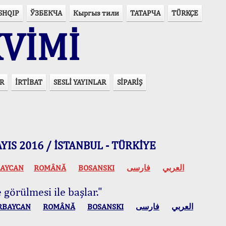
SHQIP
ЎЗБЕКЧА
Кыргыз тили
ТАТАРЧА
TÜRKÇE
VİMİ
R
İRTİBAT
SESLİ YAYINLAR
SİPARİŞ
 MAYIS 2016 / İSTANBUL - TÜRKİYE
AYCAN
ROMÂNĂ
BOSANSKI
فارسی
العربي
 görülmesi ile başlar."
RBAYCAN
ROMÂNĂ
BOSANSKI
فارسی
العربي