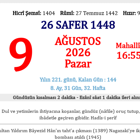
Hicrî Şemsî:
1404
Rûmî:
27 Temmuz 1442
Hızır:
26 SAFER 1448
9
AĞUSTOS
Mahallî
2026
16:5
Pazar
Yılın 221. günü, Kalan Gün : 144
8. Ay, 31 Gün, 32. Hafta
Gündüzün kısalması 2 dakika - Ezânî sâat 1 dakika ileri alını
Dul ve yetimlerin ihtiyacına koşanlar, gündüz (nâfile) oruç tutup,
ibâdetle geçiren gibidir. Hadîs-i şerîf
ultan Yıldırım Bâyezid Hân’ın taht’a çıkması (1389) Nagazaki’ye i
bombası atıldı (1945)