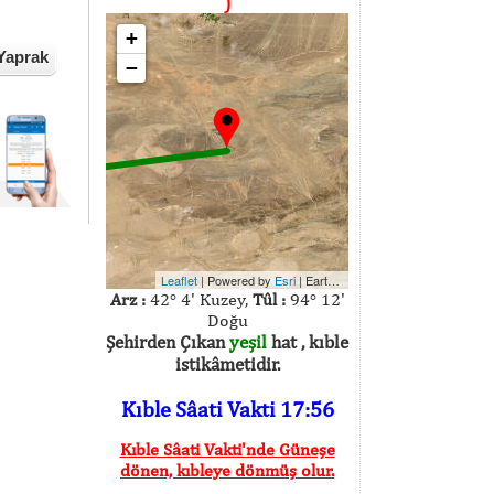
)
+
Yaprak
−
Leaflet
| Powered by
Esri
|
Earthstar Geographics
Arz :
42° 4' Kuzey,
Tûl :
94° 12'
Doğu
Şehirden Çıkan
yeşil
hat , kıble
istikâmetidir.
Kıble Sâati Vakti 17:56
Kıble Sâati Vakti'nde Güneşe
dönen, kıbleye dönmüş olur.