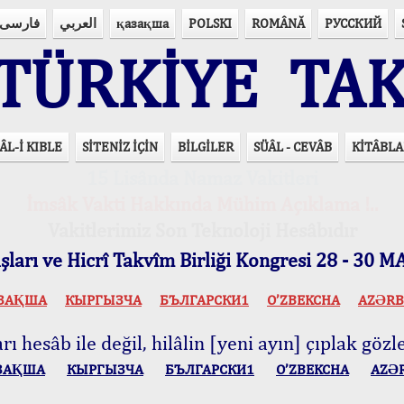
فارسی
العربي
қазақша
POLSKI
ROMÂNĂ
РУССКИЙ
ÜRKİYE TAK
ÂL-İ KIBLE
SİTENİZ İÇİN
BİLGİLER
SÜÂL - CEVÂB
KİTÂBLA
15 Lisânda Namaz Vakitleri
İmsâk Vakti Hakkında Mühim Açıklama !..
Vakitlerimiz Son Teknoloji Hesâbıdır
ları ve Hicrî Takvîm Birliği Kongresi 28 - 30
ЗАҚША
КЫPГЫЗЧA
БЪЛГАРСКИ1
O’ZBEKCHA
AZӘRB
ı hesâb ile değil, hilâlin [yeni ayın] çıplak gözle
ЗАҚША
КЫPГЫЗЧA
БЪЛГАРСКИ1
O’ZBEKCHA
AZӘ