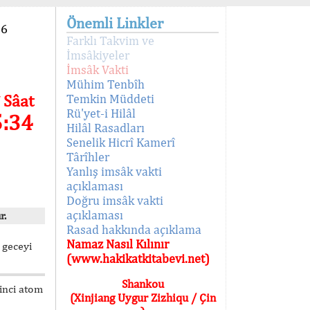
Önemli Linkler
96
Farklı Takvim ve
İmsâkiyeler
İmsâk Vakti
Mühim Tenbîh
 Sâat
Temkin Müddeti
Rü'yet-i Hilâl
5:34
Hilâl Rasadları
Senelik Hicrî Kamerî
Târîhler
Yanlış imsâk vakti
açıklaması
Doğru imsâk vakti
açıklaması
r.
Rasad hakkında açıklama
Namaz Nasıl Kılınır
 geceyi
(www.hakikatkitabevi.net)
Shankou
kinci atom
(Xinjiang Uygur Zizhiqu / Çin