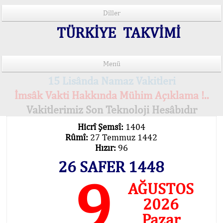
Diller
TÜRKİYE TAKVİMİ
Menü
15 Lisânda Namaz Vakitleri
İmsâk Vakti Hakkında Mühim Açıklama !..
Vakitlerimiz Son Teknoloji Hesâbıdır
Hicrî Şemsî:
1404
Rûmî:
27 Temmuz 1442
Hızır:
96
26 SAFER 1448
9
AĞUSTOS
2026
Pazar