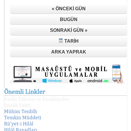
« ÖNCEKI GÜN
BUGÜN
SONRAKI GÜN »
TARIH
ARKA YAPRAK
Önemli Linkler
Farklı Takvim ve İmsâkiyeler
İmsâk Vakti
Mühim Tenbîh
Temkin Müddeti
Rü'yet-i Hilâl
Hilâl Rasadları