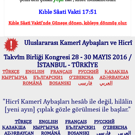
Kıble Sâati Vakti 17:51
Kıble Sâati Vakti'nde Güneşe dönen, kıbleye dönmüş olur.
Uluslararası Kamerî Aybaşları ve Hicrî
Takvîm Birliği Kongresi 28 - 30 MAYIS 2016 /
İSTANBUL - TÜRKİYE
TÜRKÇE
ENGLISH
FRANÇAIS
РУССКИЙ
ҚАЗАҚША
КЫPГЫЗЧA
БЪЛГАРСКИ1
O’ZBEKCHA
AZӘRBAYCAN
ROMÂNĂ
BOSANSKI
فارسی
العربي
"Hicrî Kamerî Aybaşları hesâb ile değil, hilâlin
[yeni ayın] çıplak gözle görülmesi ile başlar."
TÜRKÇE
ENGLISH
FRANÇAIS
РУССКИЙ
ҚАЗАҚША
КЫPГЫЗЧA
БЪЛГАРСКИ1
O’ZBEKCHA
AZӘRBAYCAN
ROMÂNĂ
BOSANSKI
فارسی
العربي