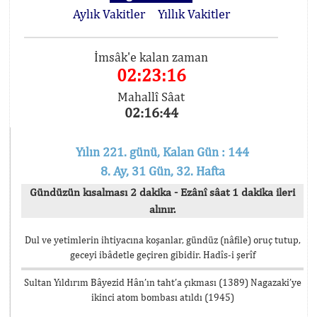
Aylık Vakitler
Yıllık Vakitler
İmsâk'e kalan zaman
02:23:15
Mahallî Sâat
02:16:45
Yılın 221. günü, Kalan Gün : 144
8. Ay, 31 Gün, 32. Hafta
Gündüzün kısalması 2 dakika - Ezânî sâat 1 dakika ileri
alınır.
Dul ve yetimlerin ihtiyacına koşanlar, gündüz (nâfile) oruç tutup,
geceyi ibâdetle geçiren gibidir. Hadîs-i şerîf
Sultan Yıldırım Bâyezid Hân’ın taht’a çıkması (1389) Nagazaki’ye
ikinci atom bombası atıldı (1945)