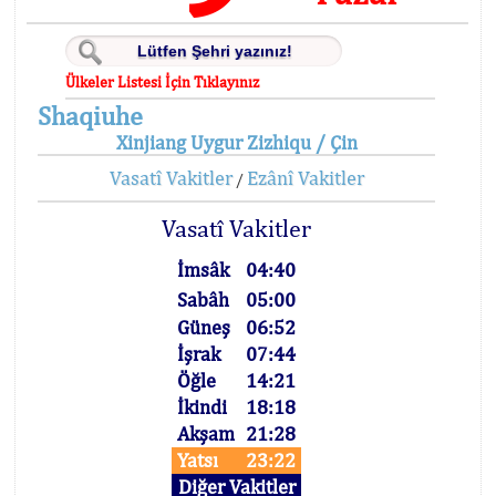
Ülkeler Listesi İçin Tıklayınız
Shaqiuhe
Xinjiang Uygur Zizhiqu / Çin
Vasatî Vakitler
Ezânî Vakitler
/
Vasatî Vakitler
İmsâk
04:40
Sabâh
05:00
Güneş
06:52
İşrak
07:44
Öğle
14:21
İkindi
18:18
Akşam
21:28
Yatsı
23:22
Diğer Vakitler