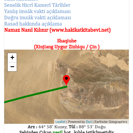
Senelik Hicrî Kamerî Târîhler
Yanlış imsâk vakti açıklaması
Doğru imsâk vakti açıklaması
Rasad hakkında açıklama
Namaz Nasıl Kılınır (www.hakikatkitabevi.net)
Shaqiuhe
(Xinjiang Uygur Zizhiqu / Çin )
+
−
Leaflet
| Powered by
Esri
|
Earthstar Geographics
Arz :
44° 58' Kuzey,
Tûl :
88° 53' Doğu
Şehirden Çıkan
yeşil
hat , kıble istikâmetidir.