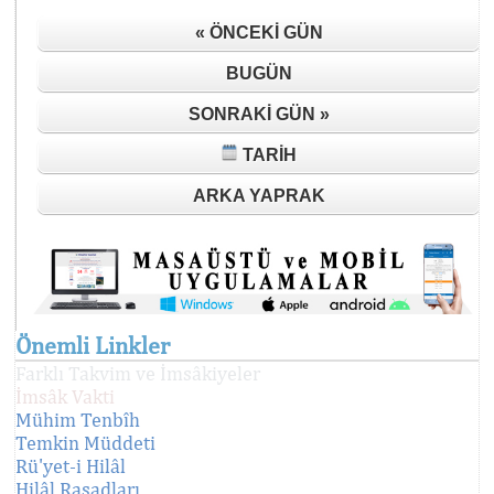
« ÖNCEKI GÜN
BUGÜN
SONRAKI GÜN »
TARIH
ARKA YAPRAK
Önemli Linkler
Farklı Takvim ve İmsâkiyeler
İmsâk Vakti
Mühim Tenbîh
Temkin Müddeti
Rü'yet-i Hilâl
Hilâl Rasadları