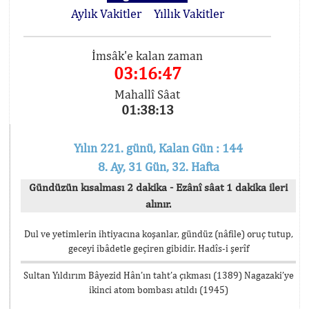
Aylık Vakitler
Yıllık Vakitler
İmsâk'e kalan zaman
03:16:47
Mahallî Sâat
01:38:13
Yılın 221. günü, Kalan Gün : 144
8. Ay, 31 Gün, 32. Hafta
Gündüzün kısalması 2 dakika - Ezânî sâat 1 dakika ileri
alınır.
Dul ve yetimlerin ihtiyacına koşanlar, gündüz (nâfile) oruç tutup,
geceyi ibâdetle geçiren gibidir. Hadîs-i şerîf
Sultan Yıldırım Bâyezid Hân’ın taht’a çıkması (1389) Nagazaki’ye
ikinci atom bombası atıldı (1945)