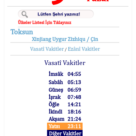
Ülkeler Listesi İçin Tıklayınız
Toksun
Xinjiang Uygur Zizhiqu / Çin
Vasatî Vakitler
Ezânî Vakitler
/
Vasatî Vakitler
İmsâk
04:55
Sabâh
05:13
Güneş
06:59
İşrak
07:48
Öğle
14:21
İkindi
18:16
Akşam
21:24
Yatsı
23:11
Diğer Vakitler