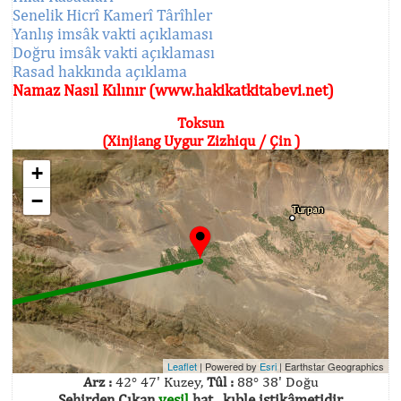
Senelik Hicrî Kamerî Târîhler
Yanlış imsâk vakti açıklaması
Doğru imsâk vakti açıklaması
Rasad hakkında açıklama
Namaz Nasıl Kılınır (www.hakikatkitabevi.net)
Toksun
(Xinjiang Uygur Zizhiqu / Çin )
+
−
Leaflet
| Powered by
Esri
|
Earthstar Geographics
Arz :
42° 47' Kuzey,
Tûl :
88° 38' Doğu
Şehirden Çıkan
yeşil
hat , kıble istikâmetidir.