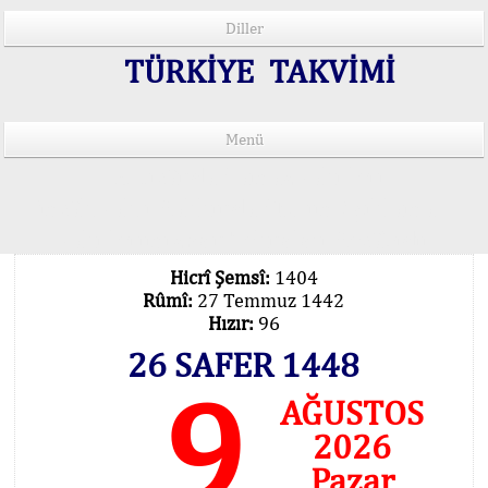
Diller
TÜRKİYE TAKVİMİ
Menü
15 Lisânda Namaz Vakitleri
İmsâk Vakti Hakkında Mühim Açıklama !..
Vakitlerimiz Son Teknoloji Hesâbıdır
Hicrî Şemsî:
1404
Rûmî:
27 Temmuz 1442
Hızır:
96
26 SAFER 1448
9
AĞUSTOS
2026
Pazar