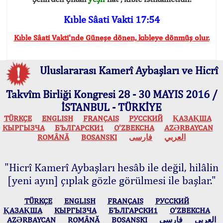
Kıble Sâati Vakti 17:54
Kıble Sâati Vakti'nde Güneşe dönen, kıbleye dönmüş olur.
Uluslararası Kamerî Aybaşları ve Hicrî
Takvîm Birliği Kongresi 28 - 30 MAYIS 2016 /
İSTANBUL - TÜRKİYE
TÜRKÇE
ENGLISH
FRANÇAIS
РУССКИЙ
ҚАЗАҚША
КЫPГЫЗЧA
БЪЛГАРСКИ1
O’ZBEKCHA
AZӘRBAYCAN
ROMÂNĂ
BOSANSKI
فارسی
العربي
"Hicrî Kamerî Aybaşları hesâb ile değil, hilâlin
[yeni ayın] çıplak gözle görülmesi ile başlar."
TÜRKÇE
ENGLISH
FRANÇAIS
РУССКИЙ
ҚАЗАҚША
КЫPГЫЗЧA
БЪЛГАРСКИ1
O’ZBEKCHA
AZӘRBAYCAN
ROMÂNĂ
BOSANSKI
فارسی
العربي