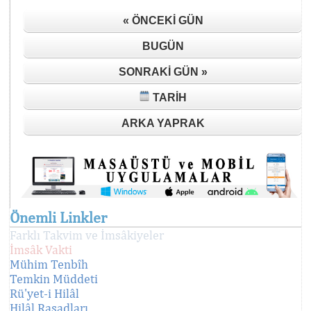
« ÖNCEKI GÜN
BUGÜN
SONRAKI GÜN »
TARIH
ARKA YAPRAK
Önemli Linkler
Farklı Takvim ve İmsâkiyeler
İmsâk Vakti
Mühim Tenbîh
Temkin Müddeti
Rü'yet-i Hilâl
Hilâl Rasadları