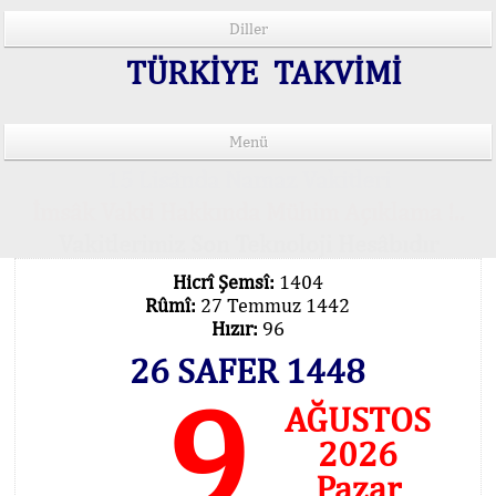
Diller
TÜRKİYE TAKVİMİ
Menü
15 Lisânda Namaz Vakitleri
İmsâk Vakti Hakkında Mühim Açıklama !..
Vakitlerimiz Son Teknoloji Hesâbıdır
Hicrî Şemsî:
1404
Rûmî:
27 Temmuz 1442
Hızır:
96
26 SAFER 1448
9
AĞUSTOS
2026
Pazar