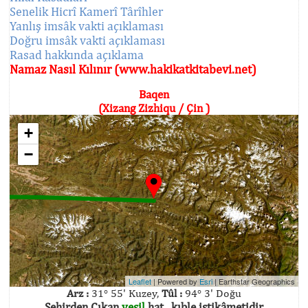
Senelik Hicrî Kamerî Târîhler
Yanlış imsâk vakti açıklaması
Doğru imsâk vakti açıklaması
Rasad hakkında açıklama
Namaz Nasıl Kılınır (www.hakikatkitabevi.net)
Baqen
(Xizang Zizhiqu / Çin )
+
−
Leaflet
| Powered by
Esri
|
Earthstar Geographics
Arz :
31° 55' Kuzey,
Tûl :
94° 3' Doğu
Şehirden Çıkan
yeşil
hat , kıble istikâmetidir.