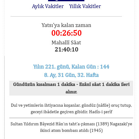
Aylık Vakitler
Yıllık Vakitler
Yatsı'ya kalan zaman
00:26:50
Mahallî Sâat
21:40:10
Yılın 221. günü, Kalan Gün : 144
8. Ay, 31 Gün, 32. Hafta
Gündüzün kısalması 1 dakika - Ezânî sâat 1 dakika ileri
alınır.
Dul ve yetimlerin ihtiyacına koşanlar, gündüz (nâfile) oruç tutup,
geceyi ibâdetle geçiren gibidir. Hadîs-i şerîf
Sultan Yıldırım Bâyezid Hân’ın taht’a çıkması (1389) Nagazaki’ye
ikinci atom bombası atıldı (1945)