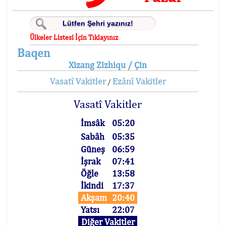
Ülkeler Listesi İçin Tıklayınız
Baqen
Xizang Zizhiqu / Çin
Vasatî Vakitler
Ezânî Vakitler
/
Vasatî Vakitler
İmsâk
05:20
Sabâh
05:35
Güneş
06:59
İşrak
07:41
Öğle
13:58
İkindi
17:37
Akşam
20:40
Yatsı
22:07
Diğer Vakitler