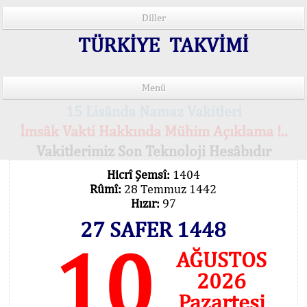
Diller
TÜRKİYE TAKVİMİ
Menü
15 Lisânda Namaz Vakitleri
İmsâk Vakti Hakkında Mühim Açıklama !..
Vakitlerimiz Son Teknoloji Hesâbıdır
Hicrî Şemsî:
1404
Rûmî:
28 Temmuz 1442
Hızır:
97
27 SAFER 1448
10
AĞUSTOS
2026
Pazartesi