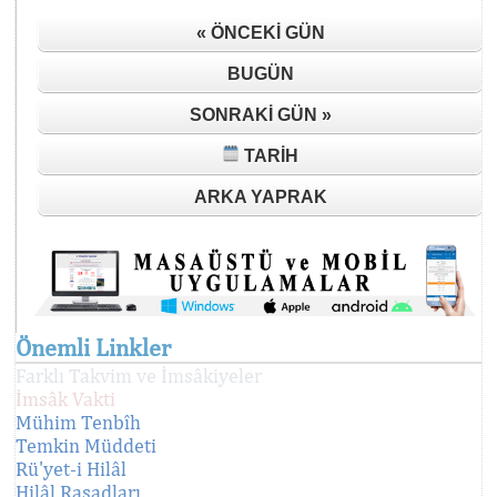
« ÖNCEKI GÜN
BUGÜN
SONRAKI GÜN »
TARIH
ARKA YAPRAK
Önemli Linkler
Farklı Takvim ve İmsâkiyeler
İmsâk Vakti
Mühim Tenbîh
Temkin Müddeti
Rü'yet-i Hilâl
Hilâl Rasadları