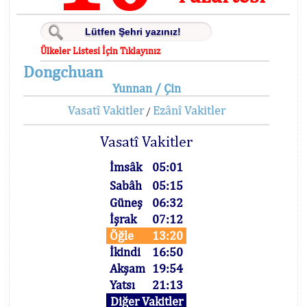
Ülkeler Listesi İçin Tıklayınız
Dongchuan
Yunnan / Çin
Vasatî Vakitler
Ezânî Vakitler
/
Vasatî Vakitler
İmsâk
05:01
Sabâh
05:15
Güneş
06:32
İşrak
07:12
Öğle
13:20
İkindi
16:50
Akşam
19:54
Yatsı
21:13
Diğer Vakitler