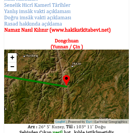
Senelik Hicrî Kamerî Târîhler
Yanlış imsâk vakti açıklaması
Doğru imsâk vakti açıklaması
Rasad hakkında açıklama
Namaz Nasıl Kılınır (www.hakikatkitabevi.net)
Dongchuan
(Yunnan / Çin )
+
−
Leaflet
| Powered by
Esri
|
Earthstar Geographics
Arz :
26° 5' Kuzey,
Tûl :
103° 11' Doğu
Şehirden Çıkan
yeşil
hat , kıble istikâmetidir.