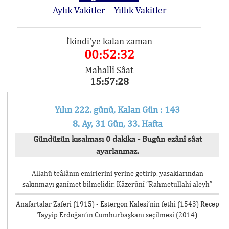
Aylık Vakitler
Yıllık Vakitler
İkindi'ye kalan zaman
00:52:32
Mahallî Sâat
15:57:28
Yılın 222. günü, Kalan Gün : 143
8. Ay, 31 Gün, 33. Hafta
Gündüzün kısalması 0 dakika - Bugün ezânî sâat
ayarlanmaz.
Allahü teâlânın emirlerini yerine getirip, yasaklarından
sakınmayı ganîmet bilmelidir. Kâzerûnî “Rahmetullahi aleyh”
Anafartalar Zaferi (1915) - Estergon Kalesi’nin fethi (1543) Recep
Tayyip Erdoğan’ın Cumhurbaşkanı seçilmesi (2014)