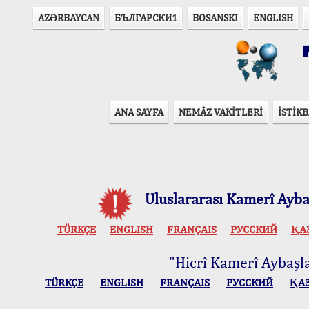
AZӘRBAYCAN
БЪЛГАРСКИ1
BOSANSKI
ENGLISH
T
ANA SAYFA
NEMÂZ VAKİTLERİ
İSTİKB
Uluslararası Kamerî Aybaş
TÜRKÇE
ENGLISH
FRANÇAIS
РУССКИЙ
ҚА
"Hicrî Kamerî Aybaşlar
TÜRKÇE
ENGLISH
FRANÇAIS
РУССКИЙ
ҚА