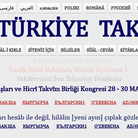
فارسی
العربي
қазақша
POLSKI
ROMÂNĂ
РУССКИЙ
ÜRKİYE TAK
ÂL-İ KIBLE
SİTENİZ İÇİN
BİLGİLER
SÜÂL - CEVÂB
KİTÂBLA
15 Lisânda Namaz Vakitleri
İmsâk Vakti Hakkında Mühim Açıklama !..
Vakitlerimiz Son Teknoloji Hesâbıdır
ları ve Hicrî Takvîm Birliği Kongresi 28 - 30
ЗАҚША
КЫPГЫЗЧA
БЪЛГАРСКИ1
O’ZBEKCHA
AZӘRB
ı hesâb ile değil, hilâlin [yeni ayın] çıplak gözle
ЗАҚША
КЫPГЫЗЧA
БЪЛГАРСКИ1
O’ZBEKCHA
AZӘ