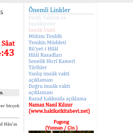
Önemli Linkler
95
Farklı Takvim ve
İmsâkiyeler
İmsâk Vakti
Mühim Tenbîh
 Sâat
Temkin Müddeti
Rü'yet-i Hilâl
4:43
Hilâl Rasadları
Senelik Hicrî Kamerî
Târîhler
Yanlış imsâk vakti
açıklaması
Doğru imsâk vakti
açıklaması
z.
Rasad hakkında açıklama
Namaz Nasıl Kılınır
ber birçok
(www.hakikatkitabevi.net)
Fugong
ed Hân’ın
(Yunnan / Çin )