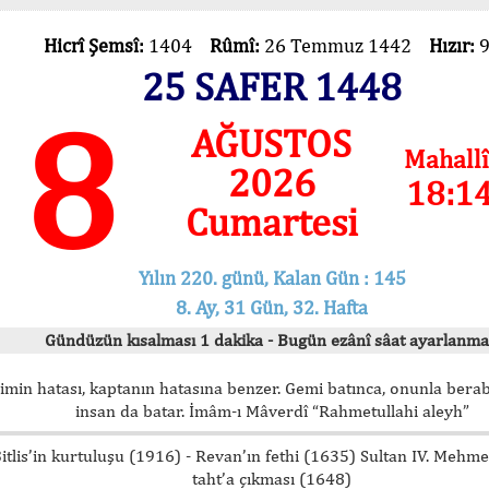
Hicrî Şemsî:
1404
Rûmî:
26 Temmuz 1442
Hızır:
25 SAFER 1448
8
AĞUSTOS
Mahallî
2026
18:1
Cumartesi
Yılın 220. günü, Kalan Gün : 145
8. Ay, 31 Gün, 32. Hafta
Gündüzün kısalması 1 dakika - Bugün ezânî sâat ayarlanma
imin hatası, kaptanın hatasına benzer. Gemi batınca, onunla bera
insan da batar. İmâm-ı Mâverdî “Rahmetullahi aleyh”
itlis’in kurtuluşu (1916) - Revan’ın fethi (1635) Sultan IV. Mehm
taht’a çıkması (1648)