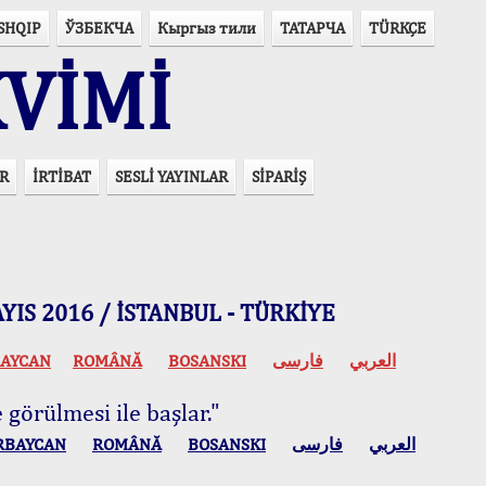
SHQIP
ЎЗБЕКЧА
Кыргыз тили
ТАТАРЧА
TÜRKÇE
VİMİ
R
İRTİBAT
SESLİ YAYINLAR
SİPARİŞ
 MAYIS 2016 / İSTANBUL - TÜRKİYE
AYCAN
ROMÂNĂ
BOSANSKI
فارسی
العربي
 görülmesi ile başlar."
RBAYCAN
ROMÂNĂ
BOSANSKI
فارسی
العربي