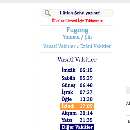
Ülkeler Listesi İçin Tıklayınız
Fugong
Yunnan / Çin
Vasatî Vakitler
Ezânî Vakitler
/
Vasatî Vakitler
İmsâk
05:15
Sabâh
05:29
Güneş
06:48
İşrak
07:27
Öğle
13:38
Âl
İkindi
17:09
Akşam
20:14
Yatsı
21:35
B
Diğer Vakitler