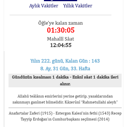
Aylık Vakitler
Yıllık Vakitler
Öğle'ye kalan zaman
01:30:05
Mahallî Sâat
12:04:55
Yılın 222. günü, Kalan Gün : 143
8. Ay, 31 Gün, 33. Hafta
Gündüzün kısalması 1 dakika - Ezânî sâat 1 dakika ileri
alınır.
Allahü teâlânın emirlerini yerine getirip, yasaklarından
sakınmayı ganîmet bilmelidir. Kâzerûnî “Rahmetullahi aleyh”
Anafartalar Zaferi (1915) - Estergon Kalesi’nin fethi (1543) Recep
Tayyip Erdoğan’ın Cumhurbaşkanı seçilmesi (2014)