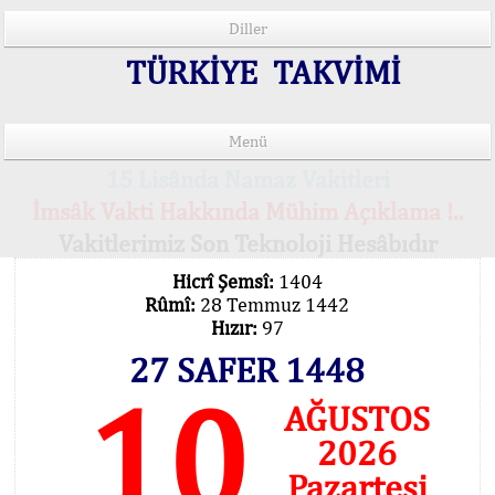
Diller
TÜRKİYE TAKVİMİ
Menü
15 Lisânda Namaz Vakitleri
İmsâk Vakti Hakkında Mühim Açıklama !..
Vakitlerimiz Son Teknoloji Hesâbıdır
Hicrî Şemsî:
1404
Rûmî:
28 Temmuz 1442
Hızır:
97
27 SAFER 1448
10
AĞUSTOS
2026
Pazartesi