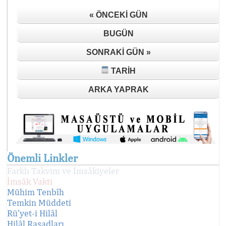
« ÖNCEKI GÜN
BUGÜN
SONRAKI GÜN »
TARIH
ARKA YAPRAK
Önemli Linkler
Farklı Takvim ve İmsâkiyeler
İmsâk Vakti
Mühim Tenbîh
Temkin Müddeti
Rü'yet-i Hilâl
Hilâl Rasadları