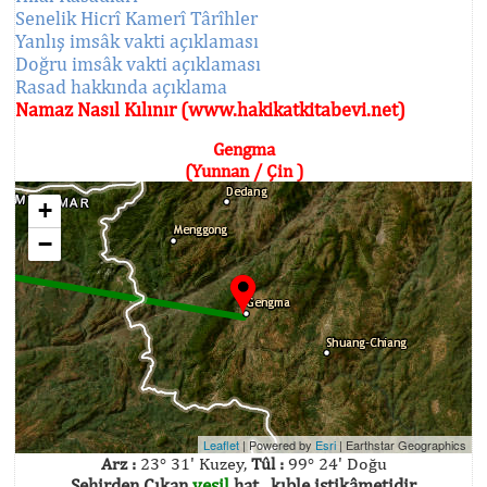
Senelik Hicrî Kamerî Târîhler
Yanlış imsâk vakti açıklaması
Doğru imsâk vakti açıklaması
Rasad hakkında açıklama
Namaz Nasıl Kılınır (www.hakikatkitabevi.net)
Gengma
(Yunnan / Çin )
+
−
Leaflet
| Powered by
Esri
|
Earthstar Geographics
Arz :
23° 31' Kuzey,
Tûl :
99° 24' Doğu
Şehirden Çıkan
yeşil
hat , kıble istikâmetidir.