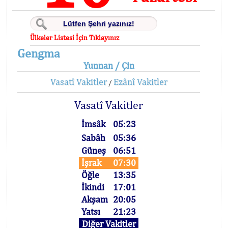
Ülkeler Listesi İçin Tıklayınız
Gengma
Yunnan / Çin
Vasatî Vakitler
Ezânî Vakitler
/
Vasatî Vakitler
İmsâk
05:23
Sabâh
05:36
Güneş
06:51
İşrak
07:30
Öğle
13:35
İkindi
17:01
Akşam
20:05
Yatsı
21:23
Diğer Vakitler