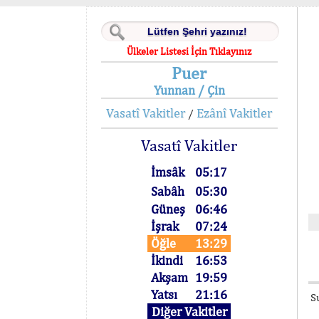
Ülkeler Listesi İçin Tıklayınız
Puer
Yunnan / Çin
Vasatî Vakitler
Ezânî Vakitler
/
Vasatî Vakitler
İmsâk
05:17
Sabâh
05:30
Güneş
06:46
İşrak
07:24
Öğle
13:29
İkindi
16:53
Akşam
19:59
Yatsı
21:16
S
Diğer Vakitler