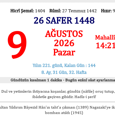
Hicrî Şemsî:
1404
Rûmî:
27 Temmuz 1442
Hızır:
26 SAFER 1448
9
AĞUSTOS
Mahallî
2026
14:2
Pazar
Yılın 221. günü, Kalan Gün : 144
8. Ay, 31 Gün, 32. Hafta
Gündüzün kısalması 1 dakika - Bugün ezânî sâat ayarlanma
Dul ve yetimlerin ihtiyacına koşanlar, gündüz (nâfile) oruç tutup,
ibâdetle geçiren gibidir. Hadîs-i şerîf
ultan Yıldırım Bâyezid Hân’ın taht’a çıkması (1389) Nagazaki’ye i
bombası atıldı (1945)