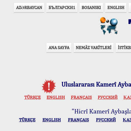
AZӘRBAYCAN
БЪЛГАРСКИ1
BOSANSKI
ENGLISH
T
ANA SAYFA
NEMÂZ VAKİTLERİ
İSTİKB
Uluslararası Kamerî Aybaş
TÜRKÇE
ENGLISH
FRANÇAIS
РУССКИЙ
ҚА
"Hicrî Kamerî Aybaşlar
TÜRKÇE
ENGLISH
FRANÇAIS
РУССКИЙ
ҚА