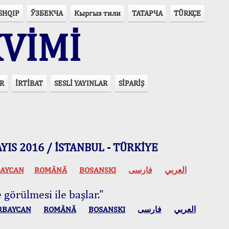
SHQIP
ЎЗБЕКЧА
Кыргыз тили
ТАТАРЧА
TÜRKÇE
VİMİ
R
İRTİBAT
SESLİ YAYINLAR
SİPARİŞ
 MAYIS 2016 / İSTANBUL - TÜRKİYE
AYCAN
ROMÂNĂ
BOSANSKI
فارسی
العربي
 görülmesi ile başlar."
RBAYCAN
ROMÂNĂ
BOSANSKI
فارسی
العربي