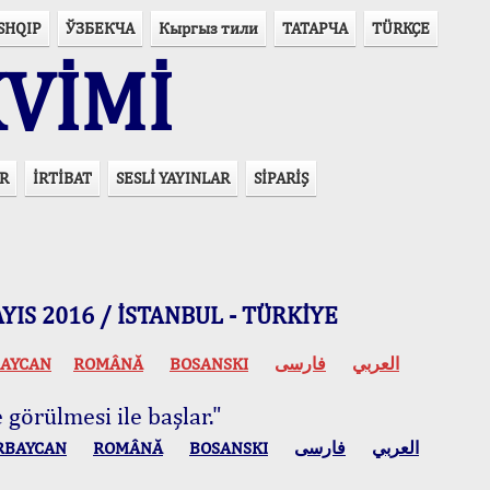
SHQIP
ЎЗБЕКЧА
Кыргыз тили
ТАТАРЧА
TÜRKÇE
VİMİ
R
İRTİBAT
SESLİ YAYINLAR
SİPARİŞ
 MAYIS 2016 / İSTANBUL - TÜRKİYE
AYCAN
ROMÂNĂ
BOSANSKI
فارسی
العربي
 görülmesi ile başlar."
RBAYCAN
ROMÂNĂ
BOSANSKI
فارسی
العربي