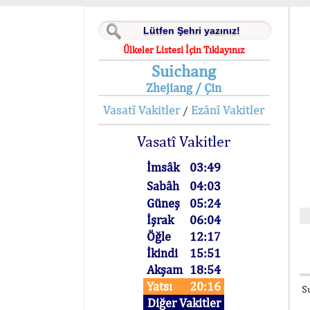
Ülkeler Listesi İçin Tıklayınız
Suichang
Zhejiang / Çin
Vasatî Vakitler
Ezânî Vakitler
/
Vasatî Vakitler
İmsâk
03:49
Sabâh
04:03
Güneş
05:24
İşrak
06:04
Öğle
12:17
İkindi
15:51
Akşam
18:54
Yatsı
20:16
S
Diğer Vakitler