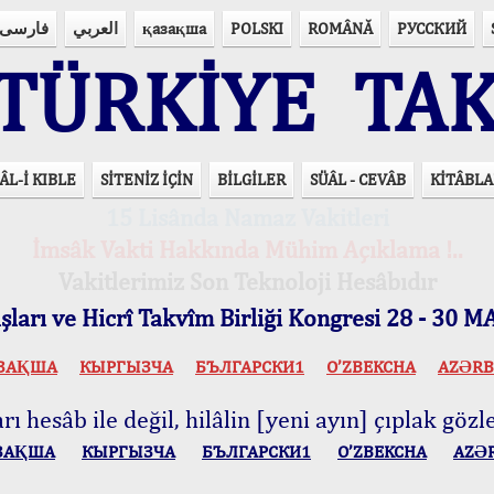
فارسی
العربي
қазақша
POLSKI
ROMÂNĂ
РУССКИЙ
ÜRKİYE TAK
ÂL-İ KIBLE
SİTENİZ İÇİN
BİLGİLER
SÜÂL - CEVÂB
KİTÂBLA
15 Lisânda Namaz Vakitleri
İmsâk Vakti Hakkında Mühim Açıklama !..
Vakitlerimiz Son Teknoloji Hesâbıdır
ları ve Hicrî Takvîm Birliği Kongresi 28 - 30
ЗАҚША
КЫPГЫЗЧA
БЪЛГАРСКИ1
O’ZBEKCHA
AZӘRB
ı hesâb ile değil, hilâlin [yeni ayın] çıplak gözle
ЗАҚША
КЫPГЫЗЧA
БЪЛГАРСКИ1
O’ZBEKCHA
AZӘ