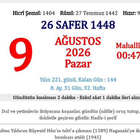
Hicrî Şemsî:
1404
Rûmî:
27 Temmuz 1442
Hızır:
26 SAFER 1448
9
AĞUSTOS
Mahallî
2026
00:4
Pazar
Yılın 221. günü, Kalan Gün : 144
8. Ay, 31 Gün, 32. Hafta
Gündüzün kısalması 2 dakika - Ezânî sâat 1 dakika ileri alını
Dul ve yetimlerin ihtiyacına koşanlar, gündüz (nâfile) oruç tutup,
ibâdetle geçiren gibidir. Hadîs-i şerîf
ultan Yıldırım Bâyezid Hân’ın taht’a çıkması (1389) Nagazaki’ye i
bombası atıldı (1945)