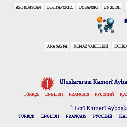
AZӘRBAYCAN
БЪЛГАРСКИ1
BOSANSKI
ENGLISH
T
ANA SAYFA
NEMÂZ VAKİTLERİ
İSTİKB
Uluslararası Kamerî Aybaş
TÜRKÇE
ENGLISH
FRANÇAIS
РУССКИЙ
ҚА
"Hicrî Kamerî Aybaşlar
TÜRKÇE
ENGLISH
FRANÇAIS
РУССКИЙ
ҚА