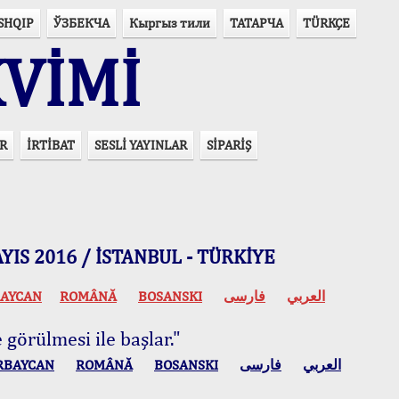
SHQIP
ЎЗБЕКЧА
Кыргыз тили
ТАТАРЧА
TÜRKÇE
VİMİ
R
İRTİBAT
SESLİ YAYINLAR
SİPARİŞ
 MAYIS 2016 / İSTANBUL - TÜRKİYE
AYCAN
ROMÂNĂ
BOSANSKI
فارسی
العربي
 görülmesi ile başlar."
RBAYCAN
ROMÂNĂ
BOSANSKI
فارسی
العربي