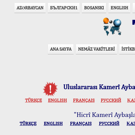
AZӘRBAYCAN
БЪЛГАРСКИ1
BOSANSKI
ENGLISH
T
ANA SAYFA
NEMÂZ VAKİTLERİ
İSTİKB
Uluslararası Kamerî Aybaş
TÜRKÇE
ENGLISH
FRANÇAIS
РУССКИЙ
ҚА
"Hicrî Kamerî Aybaşlar
TÜRKÇE
ENGLISH
FRANÇAIS
РУССКИЙ
ҚА