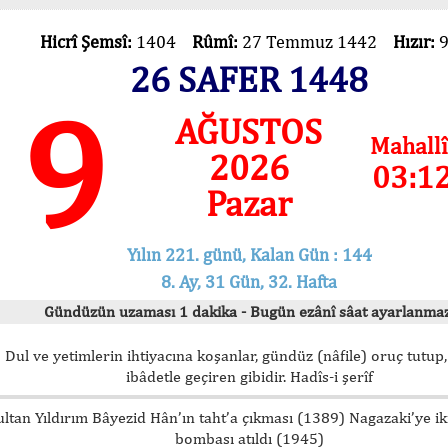
Hicrî Şemsî:
1404
Rûmî:
27 Temmuz 1442
Hızır:
26 SAFER 1448
9
AĞUSTOS
Mahallî
2026
03:1
Pazar
Yılın 221. günü, Kalan Gün : 144
8. Ay, 31 Gün, 32. Hafta
Gündüzün uzaması 1 dakika - Bugün ezânî sâat ayarlanmaz
Dul ve yetimlerin ihtiyacına koşanlar, gündüz (nâfile) oruç tutup,
ibâdetle geçiren gibidir. Hadîs-i şerîf
ultan Yıldırım Bâyezid Hân’ın taht’a çıkması (1389) Nagazaki’ye i
bombası atıldı (1945)