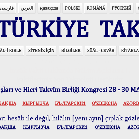
فارسی
العربي
қазақша
POLSKI
ROMÂNĂ
РУССКИЙ
ÜRKİYE TAK
ÂL-İ KIBLE
SİTENİZ İÇİN
BİLGİLER
SÜÂL - CEVÂB
KİTÂBLA
15 Lisânda Namaz Vakitleri
İmsâk Vakti Hakkında Mühim Açıklama !..
Vakitlerimiz Son Teknoloji Hesâbıdır
ları ve Hicrî Takvîm Birliği Kongresi 28 - 30
ЗАҚША
КЫPГЫЗЧA
БЪЛГАРСКИ1
O’ZBEKCHA
AZӘRB
ı hesâb ile değil, hilâlin [yeni ayın] çıplak gözle
ЗАҚША
КЫPГЫЗЧA
БЪЛГАРСКИ1
O’ZBEKCHA
AZӘ