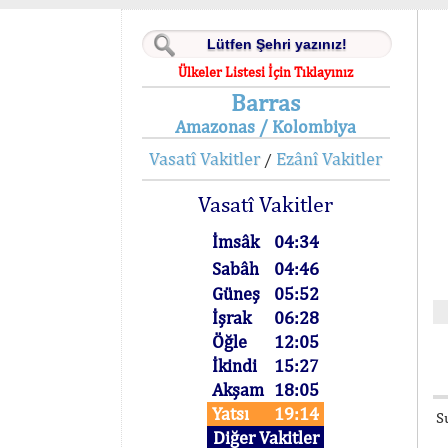
Ülkeler Listesi İçin Tıklayınız
Barras
Amazonas / Kolombiya
Vasatî Vakitler
Ezânî Vakitler
/
Vasatî Vakitler
İmsâk
04:34
Sabâh
04:46
Güneş
05:52
İşrak
06:28
Öğle
12:05
İkindi
15:27
Akşam
18:05
Yatsı
19:14
S
Diğer Vakitler