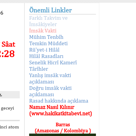
Önemli Linkler
96
Farklı Takvim ve
İmsâkiyeler
İmsâk Vakti
Mühim Tenbîh
 Sâat
Temkin Müddeti
Rü'yet-i Hilâl
2:28
Hilâl Rasadları
Senelik Hicrî Kamerî
Târîhler
Yanlış imsâk vakti
açıklaması
Doğru imsâk vakti
açıklaması
.
Rasad hakkında açıklama
Namaz Nasıl Kılınır
 geceyi
(www.hakikatkitabevi.net)
Barras
kinci atom
(Amazonas / Kolombiya )