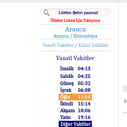
Ülkeler Listesi İçin Tıklayınız
Arauca
Arauca / Kolombiya
Vasatî Vakitler
Ezânî Vakitler
/
Vasatî Vakitler
İmsâk
04:13
Sabâh
04:25
Güneş
05:32
İşrak
06:08
Öğle
11:56
Ç
İkindi
15:14
Akşam
18:06
Yatsı
19:16
Diğer Vakitler