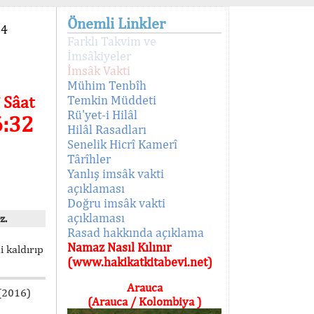
Önemli Linkler
94
Farklı Takvim ve
İmsâkiyeler
İmsâk Vakti
Mühim Tenbîh
 Sâat
Temkin Müddeti
Rü'yet-i Hilâl
6:32
Hilâl Rasadları
Senelik Hicrî Kamerî
Târîhler
Yanlış imsâk vakti
açıklaması
Doğru imsâk vakti
açıklaması
z.
Rasad hakkında açıklama
Namaz Nasıl Kılınır
i kaldırıp
(www.hakikatkitabevi.net)
Arauca
 (2016)
(Arauca / Kolombiya )