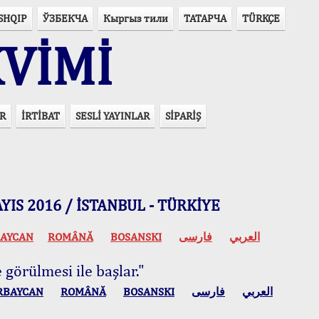
SHQIP
ЎЗБЕКЧА
Кыргыз тили
ТАТАРЧА
TÜRKÇE
VİMİ
R
İRTİBAT
SESLİ YAYINLAR
SİPARİŞ
 MAYIS 2016 / İSTANBUL - TÜRKİYE
AYCAN
ROMÂNĂ
BOSANSKI
فارسی
العربي
 görülmesi ile başlar."
RBAYCAN
ROMÂNĂ
BOSANSKI
فارسی
العربي