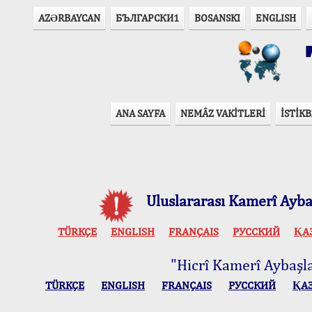
AZӘRBAYCAN
БЪЛГАРСКИ1
BOSANSKI
ENGLISH
T
ANA SAYFA
NEMÂZ VAKİTLERİ
İSTİKB
Uluslararası Kamerî Aybaş
TÜRKÇE
ENGLISH
FRANÇAIS
РУССКИЙ
ҚА
"Hicrî Kamerî Aybaşlar
TÜRKÇE
ENGLISH
FRANÇAIS
РУССКИЙ
ҚА