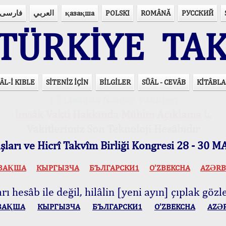
فارسی
العربي
қазақша
POLSKI
ROMÂNĂ
РУССКИЙ
ÜRKİYE TAK
ÂL-İ KIBLE
SİTENİZ İÇİN
BİLGİLER
SÜÂL - CEVÂB
KİTÂBLA
15 Lisânda Namaz Vakitleri
İmsâk Vakti Hakkında Mühim Açıklama !..
Vakitlerimiz Son Teknoloji Hesâbıdır
ları ve Hicrî Takvîm Birliği Kongresi 28 - 30
ЗАҚША
КЫPГЫЗЧA
БЪЛГАРСКИ1
O’ZBEKCHA
AZӘRB
ı hesâb ile değil, hilâlin [yeni ayın] çıplak gözle
ЗАҚША
КЫPГЫЗЧA
БЪЛГАРСКИ1
O’ZBEKCHA
AZӘ