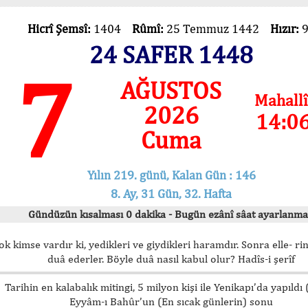
Hicrî Şemsî:
1404
Rûmî:
25 Temmuz 1442
Hızır:
24 SAFER 1448
7
AĞUSTOS
Mahallî
2026
14:0
Cuma
Yılın 219. günü, Kalan Gün : 146
8. Ay, 31 Gün, 32. Hafta
Gündüzün kısalması 0 dakika - Bugün ezânî sâat ayarlanma
ok kimse vardır ki, yedikleri ve giydikleri haramdır. Sonra elle- rin
duâ ederler. Böyle duâ nasıl kabul olur? Hadîs-i şerîf
Tarihin en kalabalık mitingi, 5 milyon kişi ile Yenikapı’da yapıldı
Eyyâm-ı Bahûr’un (En sıcak günlerin) sonu