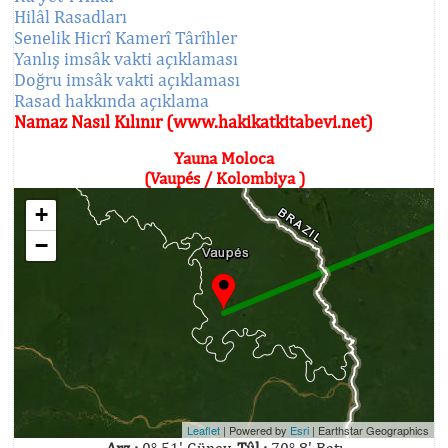
Hilâl Rasadları
Senelik Hicrî Kamerî Târîhler
Yanlış imsâk vakti açıklaması
Doğru imsâk vakti açıklaması
Rasad hakkında açıklama
Namaz Nasıl Kılınır (www.hakikatkitabevi.net)
Yauna Moloca
(Vaupés / Kolombiya )
+
−
Leaflet
| Powered by
Esri
|
Earthstar Geographics
Arz :
0° 51' Güney,
Tûl :
70° 8' Batı