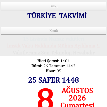
Diller
TÜRKİYE TAKVİMİ
Menü
15 Lisânda Namaz Vakitleri
İmsâk Vakti Hakkında Mühim Açıklama !..
Vakitlerimiz Son Teknoloji Hesâbıdır
Hicrî Şemsî:
1404
Rûmî:
26 Temmuz 1442
Hızır:
95
25 SAFER 1448
8
AĞUSTOS
2026
Cumartesi