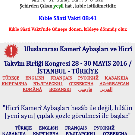
Şehirden Çıkan
yeşil
hat , kıble istikâmetidir.
Kıble Sâati Vakti 08:41
Kıble Sâati Vakti'nde Güneşe dönen, kıbleye dönmüş olur.
Uluslararası Kamerî Aybaşları ve Hicrî
Takvîm Birliği Kongresi 28 - 30 MAYIS 2016 /
İSTANBUL - TÜRKİYE
TÜRKÇE
ENGLISH
FRANÇAIS
РУССКИЙ
ҚАЗАҚША
КЫPГЫЗЧA
БЪЛГАРСКИ1
O’ZBEKCHA
AZӘRBAYCAN
ROMÂNĂ
BOSANSKI
فارسی
العربي
"Hicrî Kamerî Aybaşları hesâb ile değil, hilâlin
[yeni ayın] çıplak gözle görülmesi ile başlar."
TÜRKÇE
ENGLISH
FRANÇAIS
РУССКИЙ
ҚАЗАҚША
КЫPГЫЗЧA
БЪЛГАРСКИ1
O’ZBEKCHA