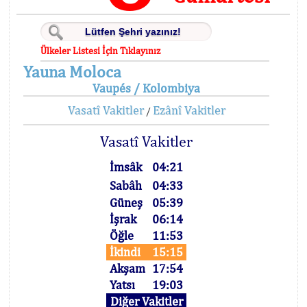
Ülkeler Listesi İçin Tıklayınız
Yauna Moloca
Vaupés / Kolombiya
Vasatî Vakitler
Ezânî Vakitler
/
Vasatî Vakitler
İmsâk
04:21
Sabâh
04:33
Güneş
05:39
İşrak
06:14
Öğle
11:53
İkindi
15:15
Akşam
17:54
Yatsı
19:03
Diğer Vakitler