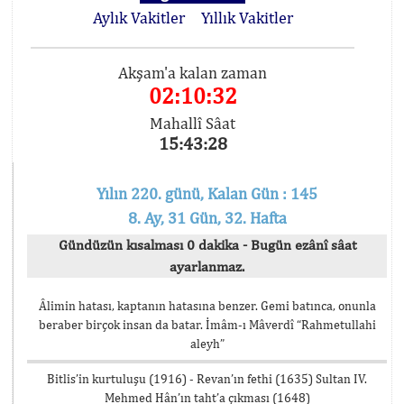
Aylık Vakitler
Yıllık Vakitler
Akşam'a kalan zaman
02:10:32
Mahallî Sâat
15:43:28
Yılın 220. günü, Kalan Gün : 145
8. Ay, 31 Gün, 32. Hafta
Gündüzün kısalması 0 dakika - Bugün ezânî sâat
ayarlanmaz.
Âlimin hatası, kaptanın hatasına benzer. Gemi batınca, onunla
beraber birçok insan da batar. İmâm-ı Mâverdî “Rahmetullahi
aleyh”
Bitlis’in kurtuluşu (1916) - Revan’ın fethi (1635) Sultan IV.
Mehmed Hân’ın taht’a çıkması (1648)