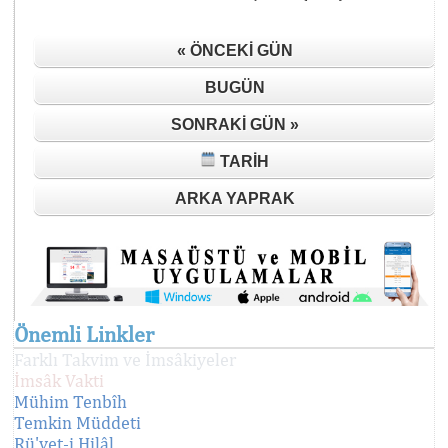
« ÖNCEKI GÜN
BUGÜN
SONRAKI GÜN »
TARIH
ARKA YAPRAK
Önemli Linkler
Farklı Takvim ve İmsâkiyeler
İmsâk Vakti
Mühim Tenbîh
Temkin Müddeti
Rü'yet-i Hilâl