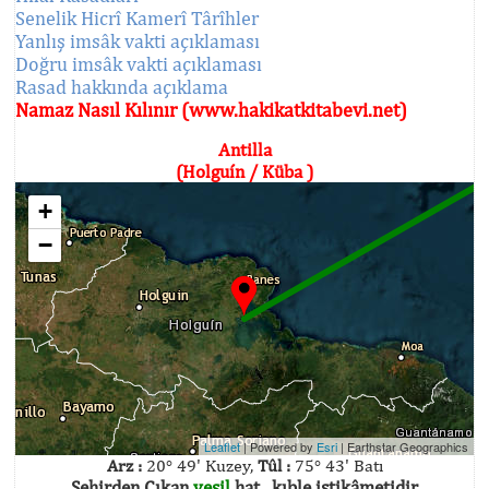
Senelik Hicrî Kamerî Târîhler
Yanlış imsâk vakti açıklaması
Doğru imsâk vakti açıklaması
Rasad hakkında açıklama
Namaz Nasıl Kılınır (www.hakikatkitabevi.net)
Antilla
(Holguín / Küba )
+
−
Leaflet
| Powered by
Esri
|
Earthstar Geographics
Arz :
20° 49' Kuzey,
Tûl :
75° 43' Batı
Şehirden Çıkan
yeşil
hat , kıble istikâmetidir.