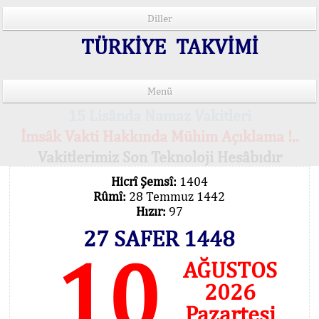
Diller
TÜRKİYE TAKVİMİ
Menü
15 Lisânda Namaz Vakitleri
İmsâk Vakti Hakkında Mühim Açıklama !..
Vakitlerimiz Son Teknoloji Hesâbıdır
Hicrî Şemsî:
1404
Rûmî:
28 Temmuz 1442
Hızır:
97
27 SAFER 1448
10
AĞUSTOS
2026
Pazartesi