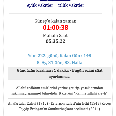
Aylık Vakitler
Yıllık Vakitler
Güneş'e kalan zaman
01:00:38
Mahallî Sâat
05:35:22
Yılın 222. günü, Kalan Gün : 143
8. Ay, 31 Gün, 33. Hafta
Gündüzün kısalması 1 dakika - Bugün ezânî sâat
ayarlanmaz.
Allahü teâlânın emirlerini yerine getirip, yasaklarından
sakınmayı ganîmet bilmelidir. Kâzerûnî “Rahmetullahi aleyh”
Anafartalar Zaferi (1915) - Estergon Kalesi’nin fethi (1543) Recep
Tayyip Erdoğan’ın Cumhurbaşkanı seçilmesi (2014)