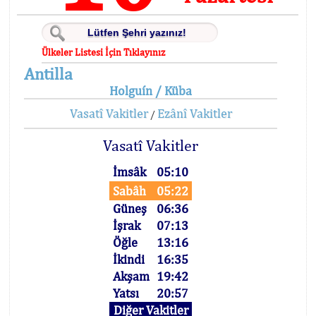
Ülkeler Listesi İçin Tıklayınız
Antilla
Holguín / Küba
Vasatî Vakitler
Ezânî Vakitler
/
Vasatî Vakitler
İmsâk
05:10
Sabâh
05:22
Güneş
06:36
İşrak
07:13
Öğle
13:16
İkindi
16:35
Akşam
19:42
Yatsı
20:57
Diğer Vakitler