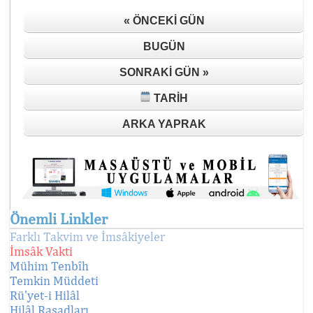
« ÖNCEKI GÜN
BUGÜN
SONRAKI GÜN »
TARIH
ARKA YAPRAK
Önemli Linkler
Farklı Takvim ve İmsâkiyeler
İmsâk Vakti
Mühim Tenbîh
Temkin Müddeti
Rü'yet-i Hilâl
Hilâl Rasadları