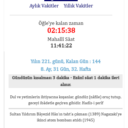
Aylık Vakitler
Yıllık Vakitler
Öğle'ye kalan zaman
02:15:38
Mahallî Sâat
11:41:22
Yılın 221. günü, Kalan Gün : 144
8. Ay, 31 Gün, 32. Hafta
Gündüzün kısalması 3 dakika - Ezânî sâat 1 dakika ileri
alınır.
Dul ve yetimlerin ihtiyacına koşanlar, gündüz (nâfile) oruç tutup,
geceyi ibâdetle geçiren gibidir. Hadîs-i şerîf
Sultan Yıldırım Bâyezid Hân’ın taht’a çıkması (1389) Nagazaki’ye
ikinci atom bombası atıldı (1945)