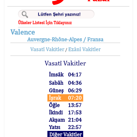
Ülkeler Listesi İçin Tıklayınız
Valence
Auvergne-Rhône-Alpes / Fransa
Vasatî Vakitler
Ezânî Vakitler
/
Vasatî Vakitler
İmsâk
04:17
Sabâh
04:36
Güneş
06:29
İşrak
07:20
Öğle
13:57
İkindi
17:53
Akşam
21:04
Yatsı
22:57
Diğer Vakitler