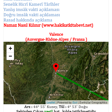
Senelik Hicrî Kamerî Târîhler
Yanlış imsâk vakti açıklaması
Doğru imsâk vakti açıklaması
Rasad hakkında açıklama
Namaz Nasıl Kılınır (www.hakikatkitabevi.net)
Valence
(Auvergne-Rhône-Alpes / Fransa )
+
−
Leaflet
| Powered by
Esri
|
Earthstar Geographics
Arz :
44° 55' Kuzey,
Tûl :
4° 53' Doğu
Şehirden Çıkan
yeşil
hat , kıble istikâmetidir.