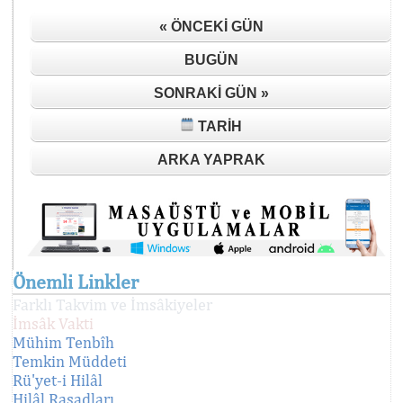
« ÖNCEKI GÜN
BUGÜN
SONRAKI GÜN »
TARIH
ARKA YAPRAK
Önemli Linkler
Farklı Takvim ve İmsâkiyeler
İmsâk Vakti
Mühim Tenbîh
Temkin Müddeti
Rü'yet-i Hilâl
Hilâl Rasadları