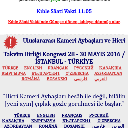
Kıble Sâati Vakti 11:05
Kıble Sâati Vakti'nde Güneşe dönen, kıbleye dönmüş olur.
Uluslararası Kamerî Aybaşları ve Hicrî
Takvîm Birliği Kongresi 28 - 30 MAYIS 2016 /
İSTANBUL - TÜRKİYE
TÜRKÇE
ENGLISH
FRANÇAIS
РУССКИЙ
ҚАЗАҚША
КЫPГЫЗЧA
БЪЛГАРСКИ1
O’ZBEKCHA
AZӘRBAYCAN
ROMÂNĂ
BOSANSKI
فارسی
العربي
"Hicrî Kamerî Aybaşları hesâb ile değil, hilâlin
[yeni ayın] çıplak gözle görülmesi ile başlar."
TÜRKÇE
ENGLISH
FRANÇAIS
РУССКИЙ
ҚАЗАҚША
КЫPГЫЗЧA
БЪЛГАРСКИ1
O’ZBEKCHA
AZӘRBAYCAN
ROMÂNĂ
BOSANSKI
فارسی
العربي