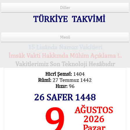
Diller
TÜRKİYE TAKVİMİ
Menü
15 Lisânda Namaz Vakitleri
İmsâk Vakti Hakkında Mühim Açıklama !..
Vakitlerimiz Son Teknoloji Hesâbıdır
Hicrî Şemsî:
1404
Rûmî:
27 Temmuz 1442
Hızır:
96
26 SAFER 1448
9
AĞUSTOS
2026
Pazar