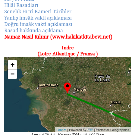
Hilâl Rasadları
Senelik Hicrî Kamerî Târîhler
Yanlış imsâk vakti açıklaması
Doğru imsâk vakti açıklaması
Rasad hakkında açıklama
Namaz Nasıl Kılınır (www.hakikatkitabevi.net)
Indre
(Loire-Atlantique / Fransa )
+
−
Leaflet
| Powered by
Esri
|
Earthstar Geographics
Arz :
47° 11' Kuzey,
Tûl :
1° 40' Batı