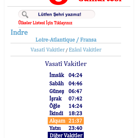
Ülkeler Listesi İçin Tıklayınız
Indre
Loire-Atlantique / Fransa
Vasatî Vakitler
Ezânî Vakitler
/
Vasatî Vakitler
İmsâk
04:24
Sabâh
04:46
Güneş
06:47
İşrak
07:42
Öğle
14:24
İkindi
18:23
Akşam
21:37
Yatsı
23:40
Diğer Vakitler