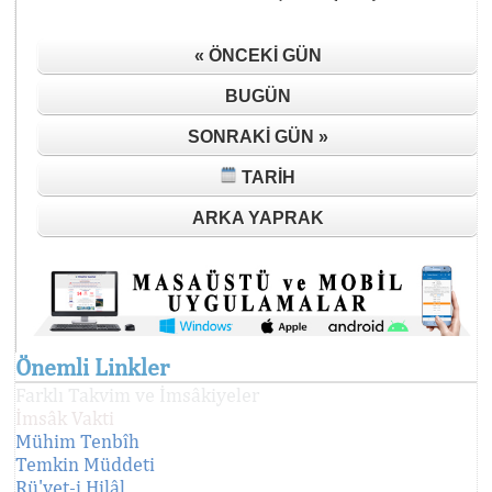
« ÖNCEKI GÜN
BUGÜN
SONRAKI GÜN »
TARIH
ARKA YAPRAK
Önemli Linkler
Farklı Takvim ve İmsâkiyeler
İmsâk Vakti
Mühim Tenbîh
Temkin Müddeti
Rü'yet-i Hilâl