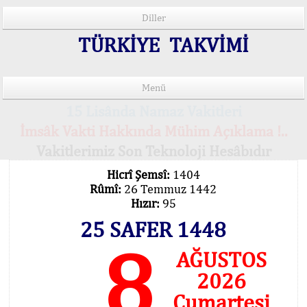
Diller
TÜRKİYE TAKVİMİ
Menü
15 Lisânda Namaz Vakitleri
İmsâk Vakti Hakkında Mühim Açıklama !..
Vakitlerimiz Son Teknoloji Hesâbıdır
Hicrî Şemsî:
1404
Rûmî:
26 Temmuz 1442
Hızır:
95
25 SAFER 1448
8
AĞUSTOS
2026
Cumartesi