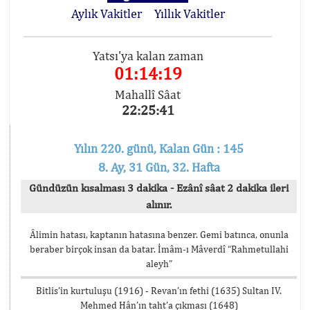
Aylık Vakitler
Yıllık Vakitler
Yatsı'ya kalan zaman
01:14:18
Mahallî Sâat
22:25:42
Yılın 220. günü, Kalan Gün : 145
8. Ay, 31 Gün, 32. Hafta
Gündüzün kısalması 3 dakika - Ezânî sâat 2 dakika ileri
alınır.
Âlimin hatası, kaptanın hatasına benzer. Gemi batınca, onunla
beraber birçok insan da batar. İmâm-ı Mâverdî “Rahmetullahi
aleyh”
Bitlis’in kurtuluşu (1916) - Revan’ın fethi (1635) Sultan IV.
Mehmed Hân’ın taht’a çıkması (1648)