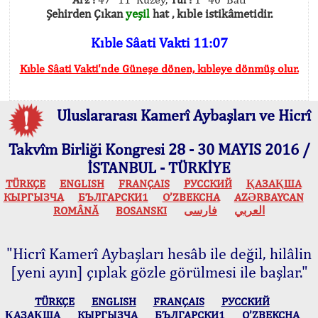
Şehirden Çıkan
yeşil
hat , kıble istikâmetidir.
Kıble Sâati Vakti 11:07
Kıble Sâati Vakti'nde Güneşe dönen, kıbleye dönmüş olur.
Uluslararası Kamerî Aybaşları ve Hicrî
Takvîm Birliği Kongresi 28 - 30 MAYIS 2016 /
İSTANBUL - TÜRKİYE
TÜRKÇE
ENGLISH
FRANÇAIS
РУССКИЙ
ҚАЗАҚША
КЫPГЫЗЧA
БЪЛГАРСКИ1
O’ZBEKCHA
AZӘRBAYCAN
ROMÂNĂ
BOSANSKI
فارسی
العربي
"Hicrî Kamerî Aybaşları hesâb ile değil, hilâlin
[yeni ayın] çıplak gözle görülmesi ile başlar."
TÜRKÇE
ENGLISH
FRANÇAIS
РУССКИЙ
ҚАЗАҚША
КЫPГЫЗЧA
БЪЛГАРСКИ1
O’ZBEKCHA