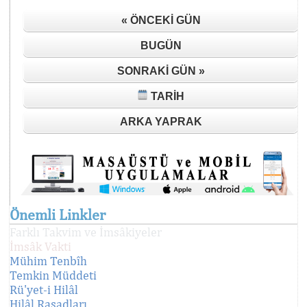
« ÖNCEKI GÜN
BUGÜN
SONRAKI GÜN »
TARIH
ARKA YAPRAK
Önemli Linkler
Farklı Takvim ve İmsâkiyeler
İmsâk Vakti
Mühim Tenbîh
Temkin Müddeti
Rü'yet-i Hilâl
Hilâl Rasadları