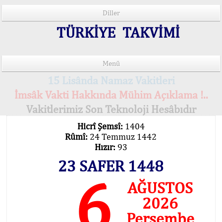
Diller
TÜRKİYE TAKVİMİ
Menü
15 Lisânda Namaz Vakitleri
İmsâk Vakti Hakkında Mühim Açıklama !..
Vakitlerimiz Son Teknoloji Hesâbıdır
Hicrî Şemsî:
1404
Rûmî:
24 Temmuz 1442
Hızır:
93
23 SAFER 1448
6
AĞUSTOS
2026
Perşembe