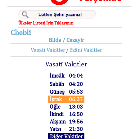
Ülkeler Listesi İçin Tıklayınız
Chebli
Blida / Cezayir
Vasatî Vakitler
Ezânî Vakitler
/
Vasatî Vakitler
İmsâk
04:04
Sabâh
04:20
Güneş
05:53
İşrak
06:37
Öğle
13:03
İkindi
16:50
Akşam
19:56
Yatsı
21:30
Diğer Vakitler