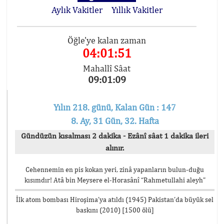
Aylık Vakitler
Yıllık Vakitler
Öğle'ye kalan zaman
04:01:51
Mahallî Sâat
09:01:09
Yılın 218. günü, Kalan Gün : 147
8. Ay, 31 Gün, 32. Hafta
Gündüzün kısalması 2 dakika - Ezânî sâat 1 dakika ileri
alınır.
Cehennemin en pis kokan yeri, zinâ yapanların bulun-duğu
kısımdır! Atâ bin Meysere el-Horasânî “Rahmetullahi aleyh”
İlk atom bombası Hiroşima’ya atıldı (1945) Pakistan’da büyük sel
baskını (2010) [1500 ölü]