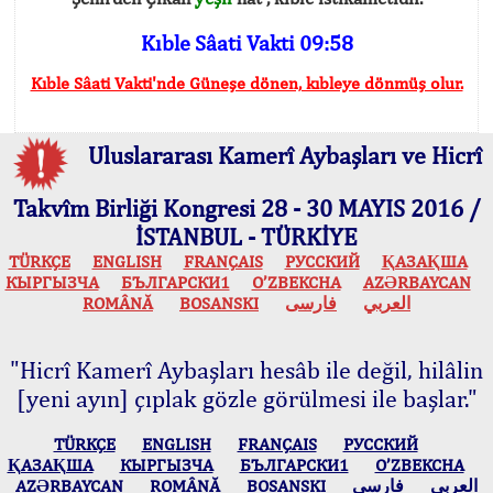
Kıble Sâati Vakti 09:58
Kıble Sâati Vakti'nde Güneşe dönen, kıbleye dönmüş olur.
Uluslararası Kamerî Aybaşları ve Hicrî
Takvîm Birliği Kongresi 28 - 30 MAYIS 2016 /
İSTANBUL - TÜRKİYE
TÜRKÇE
ENGLISH
FRANÇAIS
РУССКИЙ
ҚАЗАҚША
КЫPГЫЗЧA
БЪЛГАРСКИ1
O’ZBEKCHA
AZӘRBAYCAN
ROMÂNĂ
BOSANSKI
فارسی
العربي
"Hicrî Kamerî Aybaşları hesâb ile değil, hilâlin
[yeni ayın] çıplak gözle görülmesi ile başlar."
TÜRKÇE
ENGLISH
FRANÇAIS
РУССКИЙ
ҚАЗАҚША
КЫPГЫЗЧA
БЪЛГАРСКИ1
O’ZBEKCHA
AZӘRBAYCAN
ROMÂNĂ
BOSANSKI
فارسی
العربي