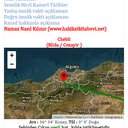
Senelik Hicrî Kamerî Târîhler
Yanlış imsâk vakti açıklaması
Doğru imsâk vakti açıklaması
Rasad hakkında açıklama
Namaz Nasıl Kılınır (www.hakikatkitabevi.net)
Chebli
(Blida / Cezayir )
+
−
Leaflet
| Powered by
Esri
|
Earthstar Geographics
Arz :
36° 34' Kuzey,
Tûl :
3° 0' Doğu
Şehirden Çıkan
yeşil
hat , kıble istikâmetidir.