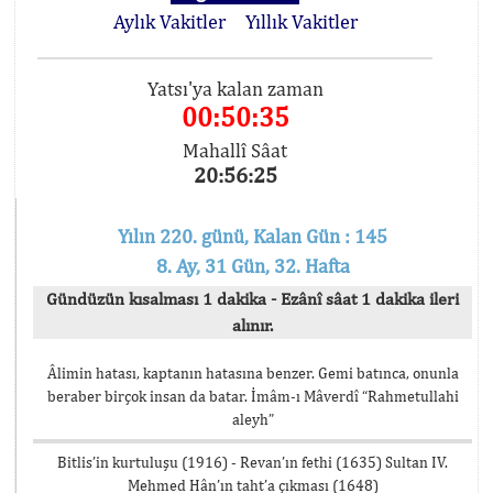
Aylık Vakitler
Yıllık Vakitler
Yatsı'ya kalan zaman
00:50:34
Mahallî Sâat
20:56:26
Yılın 220. günü, Kalan Gün : 145
8. Ay, 31 Gün, 32. Hafta
Gündüzün kısalması 1 dakika - Ezânî sâat 1 dakika ileri
alınır.
Âlimin hatası, kaptanın hatasına benzer. Gemi batınca, onunla
beraber birçok insan da batar. İmâm-ı Mâverdî “Rahmetullahi
aleyh”
Bitlis’in kurtuluşu (1916) - Revan’ın fethi (1635) Sultan IV.
Mehmed Hân’ın taht’a çıkması (1648)