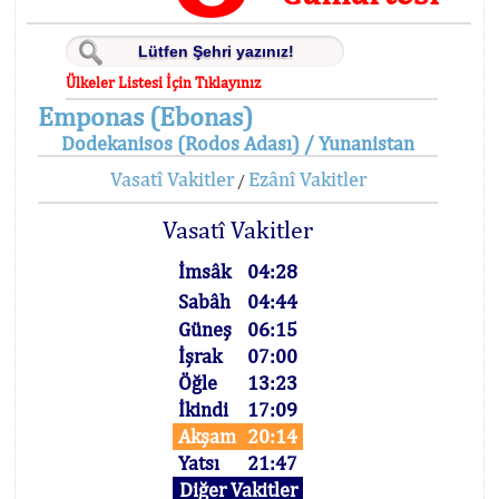
Ülkeler Listesi İçin Tıklayınız
Emponas (Ebonas)
Dodekanisos (Rodos Adası) / Yunanistan
Vasatî Vakitler
Ezânî Vakitler
/
Vasatî Vakitler
İmsâk
04:28
Sabâh
04:44
Güneş
06:15
İşrak
07:00
Öğle
13:23
İkindi
17:09
Akşam
20:14
Yatsı
21:47
Diğer Vakitler