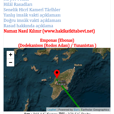
Hilâl Rasadları
Senelik Hicrî Kamerî Târîhler
Yanlış imsâk vakti açıklaması
Doğru imsâk vakti açıklaması
Rasad hakkında açıklama
Namaz Nasıl Kılınır (www.hakikatkitabevi.net)
Emponas (Ebonas)
(Dodekanisos (Rodos Adası) / Yunanistan )
+
−
Leaflet
| Powered by
Esri
|
Earthstar Geographics
Arz :
36° 14' Kuzey,
Tûl :
27° 51' Doğu