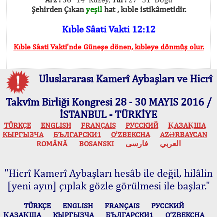
Şehirden Çıkan
yeşil
hat , kıble istikâmetidir.
Kıble Sâati Vakti 12:12
Kıble Sâati Vakti'nde Güneşe dönen, kıbleye dönmüş olur.
Uluslararası Kamerî Aybaşları ve Hicrî
Takvîm Birliği Kongresi 28 - 30 MAYIS 2016 /
İSTANBUL - TÜRKİYE
TÜRKÇE
ENGLISH
FRANÇAIS
РУССКИЙ
ҚАЗАҚША
КЫPГЫЗЧA
БЪЛГАРСКИ1
O’ZBEKCHA
AZӘRBAYCAN
ROMÂNĂ
BOSANSKI
فارسی
العربي
"Hicrî Kamerî Aybaşları hesâb ile değil, hilâlin
[yeni ayın] çıplak gözle görülmesi ile başlar."
TÜRKÇE
ENGLISH
FRANÇAIS
РУССКИЙ
ҚАЗАҚША
КЫPГЫЗЧA
БЪЛГАРСКИ1
O’ZBEKCHA