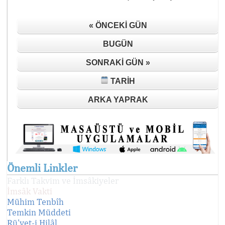
« ÖNCEKI GÜN
BUGÜN
SONRAKI GÜN »
TARIH
ARKA YAPRAK
Önemli Linkler
Farklı Takvim ve İmsâkiyeler
İmsâk Vakti
Mühim Tenbîh
Temkin Müddeti
Rü'yet-i Hilâl