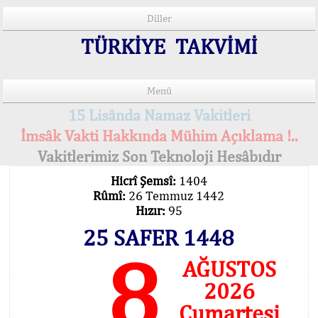
Diller
TÜRKİYE TAKVİMİ
Menü
15 Lisânda Namaz Vakitleri
İmsâk Vakti Hakkında Mühim Açıklama !..
Vakitlerimiz Son Teknoloji Hesâbıdır
Hicrî Şemsî:
1404
Rûmî:
26 Temmuz 1442
Hızır:
95
25 SAFER 1448
8
AĞUSTOS
2026
Cumartesi