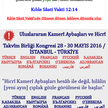
Kıble Sâati Vakti 12:14
Kıble Sâati Vakti'nde Güneşe dönen, kıbleye dönmüş olur.
Uluslararası Kamerî Aybaşları ve Hicrî
Takvîm Birliği Kongresi 28 - 30 MAYIS 2016 /
İSTANBUL - TÜRKİYE
TÜRKÇE
ENGLISH
FRANÇAIS
РУССКИЙ
ҚАЗАҚША
КЫPГЫЗЧA
БЪЛГАРСКИ1
O’ZBEKCHA
AZӘRBAYCAN
ROMÂNĂ
BOSANSKI
فارسی
العربي
"Hicrî Kamerî Aybaşları hesâb ile değil, hilâlin
[yeni ayın] çıplak gözle görülmesi ile başlar."
TÜRKÇE
ENGLISH
FRANÇAIS
РУССКИЙ
ҚАЗАҚША
КЫPГЫЗЧA
БЪЛГАРСКИ1
O’ZBEKCHA
AZӘRBAYCAN
ROMÂNĂ
BOSANSKI
فارسی
العربي