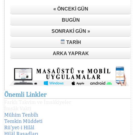
« ÖNCEKI GÜN
BUGÜN
SONRAKI GÜN »
TARIH
ARKA YAPRAK
Önemli Linkler
Farklı Takvim ve İmsâkiyeler
İmsâk Vakti
Mühim Tenbîh
Temkin Müddeti
Rü'yet-i Hilâl
Hilâl Rasadları