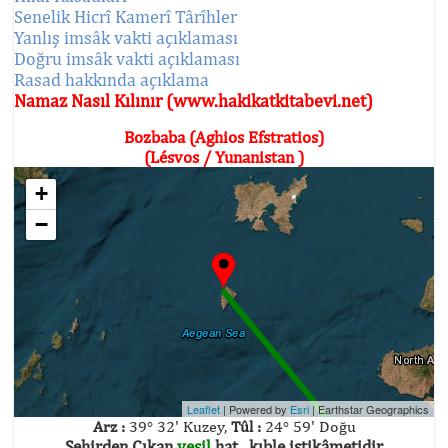
Senelik Hicrî Kamerî Târîhler
Yanlış imsâk vakti açıklaması
Doğru imsâk vakti açıklaması
Rasad hakkında açıklama
Namaz Nasıl Kılınır (www.hakikatkitabevi.net)
Bozbaba (Aghios Efstratios)
(Lésvos / Yunanistan )
+
−
Leaflet
| Powered by
Esri
|
Earthstar Geographics
Arz :
39° 32' Kuzey,
Tûl :
24° 59' Doğu
Şehirden Çıkan
yeşil
hat , kıble istikâmetidir.