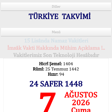
Diller
TÜRKİYE TAKVİMİ
Menü
15 Lisânda Namaz Vakitleri
İmsâk Vakti Hakkında Mühim Açıklama !..
Vakitlerimiz Son Teknoloji Hesâbıdır
Hicrî Şemsî:
1404
Rûmî:
25 Temmuz 1442
Hızır:
94
24 SAFER 1448
7
AĞUSTOS
2026
Cuma