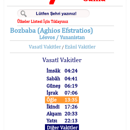
Ülkeler Listesi İçin Tıklayınız
Bozbaba (Aghios Efstratios)
Lésvos / Yunanistan
Vasatî Vakitler
Ezânî Vakitler
/
Vasatî Vakitler
İmsâk
04:24
Sabâh
04:41
Güneş
06:19
İşrak
07:06
Öğle
13:35
İkindi
17:26
Akşam
20:33
Yatsı
22:13
Diğer Vakitler