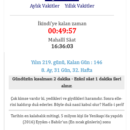
Aylık Vakitler
Yıllık Vakitler
İkindi'ye kalan zaman
00:49:56
Mahallî Sâat
16:36:04
Yılın 219. günü, Kalan Gün : 146
8. Ay, 31 Gün, 32. Hafta
Gündüzün kısalması 2 dakika - Ezânî sâat 1 dakika ileri
alınır.
Çok kimse vardır ki, yedikleri ve giydikleri haramdır. Sonra elle-
rini kaldırıp duâ ederler. Böyle duâ nasıl kabul olur? Hadîs-i şerîf
Tarihin en kalabalık mitingi, 5 milyon kişi ile Yenikapı’da yapıldı
(2016) Eyyâm-ı Bahûr’un (En sıcak günlerin) sonu