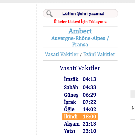
Ülkeler Listesi İçin Tıklayınız
Ambert
Auvergne-Rhône-Alpes /
Fransa
Vasatî Vakitler
Ezânî Vakitler
/
Vasatî Vakitler
İmsâk
04:13
Sabâh
04:33
Güneş
06:29
İşrak
07:22
Ç
Öğle
14:02
İkindi
18:00
Akşam
21:13
Yatsı
23:10