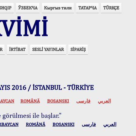
SHQIP
ЎЗБЕКЧА
Кыргыз тили
ТАТАРЧА
TÜRKÇE
VİMİ
R
İRTİBAT
SESLİ YAYINLAR
SİPARİŞ
 MAYIS 2016 / İSTANBUL - TÜRKİYE
AYCAN
ROMÂNĂ
BOSANSKI
فارسی
العربي
 görülmesi ile başlar."
RBAYCAN
ROMÂNĂ
BOSANSKI
فارسی
العربي