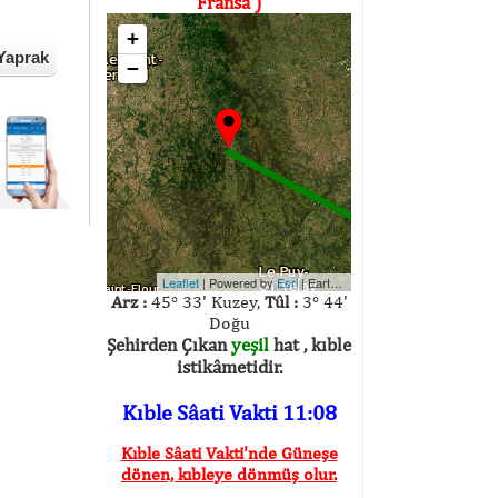
Fransa )
+
Yaprak
−
Leaflet
| Powered by
Esri
|
Earthstar Geographics
Arz :
45° 33' Kuzey,
Tûl :
3° 44'
Doğu
Şehirden Çıkan
yeşil
hat , kıble
istikâmetidir.
Kıble Sâati Vakti 11:08
Kıble Sâati Vakti'nde Güneşe
dönen, kıbleye dönmüş olur.