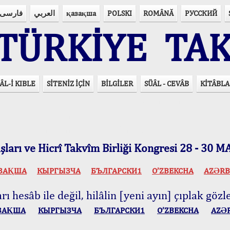
فارسی
العربي
қазақша
POLSKI
ROMÂNĂ
РУССКИЙ
ÜRKİYE TAK
ÂL-İ KIBLE
SİTENİZ İÇİN
BİLGİLER
SÜÂL - CEVÂB
KİTÂBLA
15 Lisânda Namaz Vakitleri
İmsâk Vakti Hakkında Mühim Açıklama !..
Vakitlerimiz Son Teknoloji Hesâbıdır
ları ve Hicrî Takvîm Birliği Kongresi 28 - 30
ЗАҚША
КЫPГЫЗЧA
БЪЛГАРСКИ1
O’ZBEKCHA
AZӘRB
ı hesâb ile değil, hilâlin [yeni ayın] çıplak gözle
ЗАҚША
КЫPГЫЗЧA
БЪЛГАРСКИ1
O’ZBEKCHA
AZӘ