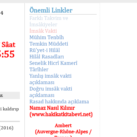
Önemli Linkler
94
Farklı Takvim ve
İmsâkiyeler
İmsâk Vakti
Mühim Tenbîh
 Sâat
Temkin Müddeti
Rü'yet-i Hilâl
5:55
Hilâl Rasadları
Senelik Hicrî Kamerî
Târîhler
Yanlış imsâk vakti
açıklaması
Doğru imsâk vakti
açıklaması
r.
Rasad hakkında açıklama
Namaz Nasıl Kılınır
i kaldırıp
(www.hakikatkitabevi.net)
Ambert
 (2016)
(Auvergne-Rhône-Alpes /