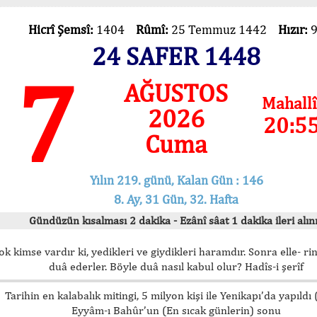
Hicrî Şemsî:
1404
Rûmî:
25 Temmuz 1442
Hızır:
24 SAFER 1448
7
AĞUSTOS
Mahallî
2026
20:5
Cuma
Yılın 219. günü, Kalan Gün : 146
8. Ay, 31 Gün, 32. Hafta
Gündüzün kısalması 2 dakika - Ezânî sâat 1 dakika ileri alını
ok kimse vardır ki, yedikleri ve giydikleri haramdır. Sonra elle- rin
duâ ederler. Böyle duâ nasıl kabul olur? Hadîs-i şerîf
Tarihin en kalabalık mitingi, 5 milyon kişi ile Yenikapı’da yapıldı
Eyyâm-ı Bahûr’un (En sıcak günlerin) sonu