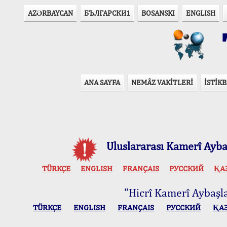
AZӘRBAYCAN
БЪЛГАРСКИ1
BOSANSKI
ENGLISH
T
ANA SAYFA
NEMÂZ VAKİTLERİ
İSTİKB
Uluslararası Kamerî Aybaş
TÜRKÇE
ENGLISH
FRANÇAIS
РУССКИЙ
ҚА
"Hicrî Kamerî Aybaşlar
TÜRKÇE
ENGLISH
FRANÇAIS
РУССКИЙ
ҚА