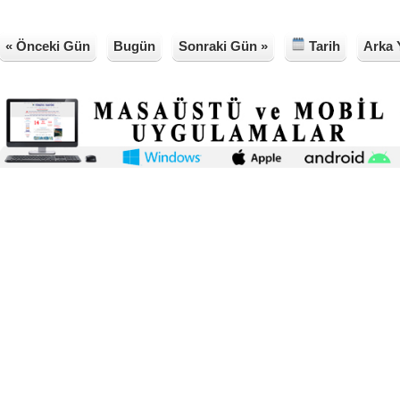
« Önceki Gün
Bugün
Sonraki Gün »
Tarih
Arka 