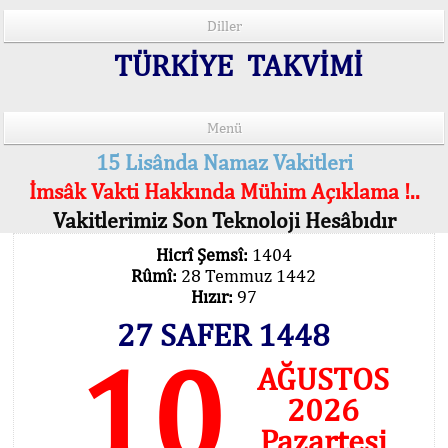
Diller
TÜRKİYE TAKVİMİ
Menü
15 Lisânda Namaz Vakitleri
İmsâk Vakti Hakkında Mühim Açıklama !..
Vakitlerimiz Son Teknoloji Hesâbıdır
Hicrî Şemsî:
1404
Rûmî:
28 Temmuz 1442
Hızır:
97
27 SAFER 1448
10
AĞUSTOS
2026
Pazartesi