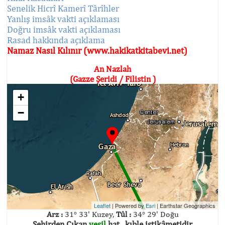
Senelik Hicrî Kamerî Târîhler
Yanlış imsâk vakti açıklaması
Doğru imsâk vakti açıklaması
Rasad hakkında açıklama
Namaz Nasıl Kılınır (www.hakikatkitabevi.net)
An Nazlah
(Gazze Şeridi / Filistin )
+
−
Leaflet
| Powered by
Esri
|
Earthstar Geographics
Arz :
31° 33' Kuzey,
Tûl :
34° 29' Doğu
Şehirden Çıkan
yeşil
hat , kıble istikâmetidir.