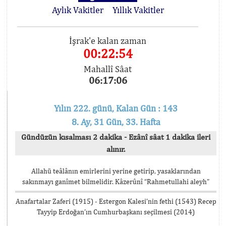
Aylık Vakitler
Yıllık Vakitler
İşrak'e kalan zaman
00:22:54
Mahallî Sâat
06:17:06
Yılın 222. günü, Kalan Gün : 143
8. Ay, 31 Gün, 33. Hafta
Gündüzün kısalması 2 dakika - Ezânî sâat 1 dakika ileri
alınır.
Allahü teâlânın emirlerini yerine getirip, yasaklarından
sakınmayı ganîmet bilmelidir. Kâzerûnî “Rahmetullahi aleyh”
Anafartalar Zaferi (1915) - Estergon Kalesi’nin fethi (1543) Recep
Tayyip Erdoğan’ın Cumhurbaşkanı seçilmesi (2014)