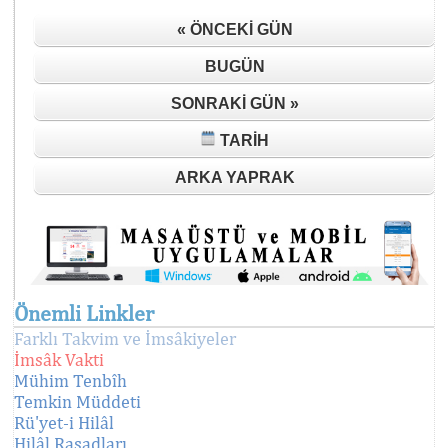
« ÖNCEKI GÜN
BUGÜN
SONRAKI GÜN »
TARIH
ARKA YAPRAK
Önemli Linkler
Farklı Takvim ve İmsâkiyeler
İmsâk Vakti
Mühim Tenbîh
Temkin Müddeti
Rü'yet-i Hilâl
Hilâl Rasadları