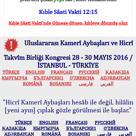
Kıble Sâati Vakti 12:15
Kıble Sâati Vakti'nde Güneşe dönen, kıbleye dönmüş olur.
Uluslararası Kamerî Aybaşları ve Hicrî
Takvîm Birliği Kongresi 28 - 30 MAYIS 2016 /
İSTANBUL - TÜRKİYE
TÜRKÇE
ENGLISH
FRANÇAIS
РУССКИЙ
ҚАЗАҚША
КЫPГЫЗЧA
БЪЛГАРСКИ1
O’ZBEKCHA
AZӘRBAYCAN
ROMÂNĂ
BOSANSKI
فارسی
العربي
"Hicrî Kamerî Aybaşları hesâb ile değil, hilâlin
[yeni ayın] çıplak gözle görülmesi ile başlar."
TÜRKÇE
ENGLISH
FRANÇAIS
РУССКИЙ
ҚАЗАҚША
КЫPГЫЗЧA
БЪЛГАРСКИ1
O’ZBEKCHA
AZӘRBAYCAN
ROMÂNĂ
BOSANSKI
فارسی
العربي