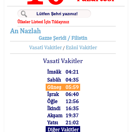
Ülkeler Listesi İçin Tıklayınız
An Nazlah
Gazze Şeridi / Filistin
Vasatî Vakitler
Ezânî Vakitler
/
Vasatî Vakitler
İmsâk
04:21
Sabâh
04:35
Güneş
05:59
İşrak
06:40
Öğle
12:56
İkindi
16:35
Akşam
19:37
Yatsı
21:02
Diğer Vakitler