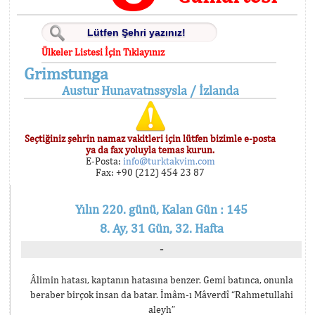
Ülkeler Listesi İçin Tıklayınız
Grimstunga
Austur Hunavatnssysla / İzlanda
Seçtiğiniz şehrin namaz vakitleri için lütfen bizimle e-posta
ya da fax yoluyla temas kurun.
E-Posta:
info@turktakvim.com
Fax: +90 (212) 454 23 87
Yılın 220. günü, Kalan Gün : 145
8. Ay, 31 Gün, 32. Hafta
-
Âlimin hatası, kaptanın hatasına benzer. Gemi batınca, onunla
beraber birçok insan da batar. İmâm-ı Mâverdî “Rahmetullahi
aleyh”