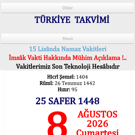
Diller
TÜRKİYE TAKVİMİ
Menü
15 Lisânda Namaz Vakitleri
İmsâk Vakti Hakkında Mühim Açıklama !..
Vakitlerimiz Son Teknoloji Hesâbıdır
Hicrî Şemsî:
1404
Rûmî:
26 Temmuz 1442
Hızır:
95
25 SAFER 1448
8
AĞUSTOS
2026
Cumartesi