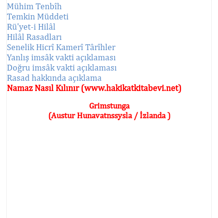
Mühim Tenbîh
Temkin Müddeti
Rü'yet-i Hilâl
Hilâl Rasadları
Senelik Hicrî Kamerî Târîhler
Yanlış imsâk vakti açıklaması
Doğru imsâk vakti açıklaması
Rasad hakkında açıklama
Namaz Nasıl Kılınır (www.hakikatkitabevi.net)
Grimstunga
(Austur Hunavatnssysla / İzlanda )