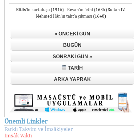
Bitlis’in kurtuluşu (1916) - Revan’ın fethi (1635) Sultan IV.
Mehmed Hân’ın taht’a çıkması (1648)
« ÖNCEKI GÜN
BUGÜN
SONRAKI GÜN »
TARIH
ARKA YAPRAK
Önemli Linkler
Farklı Takvim ve İmsâkiyeler
İmsâk Vakti