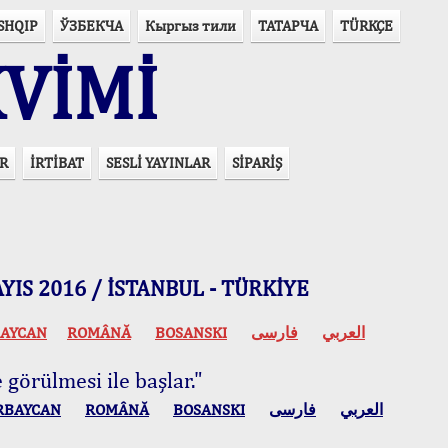
SHQIP
ЎЗБЕКЧА
Кыргыз тили
ТАТАРЧА
TÜRKÇE
VİMİ
R
İRTİBAT
SESLİ YAYINLAR
SİPARİŞ
 MAYIS 2016 / İSTANBUL - TÜRKİYE
AYCAN
ROMÂNĂ
BOSANSKI
فارسی
العربي
 görülmesi ile başlar."
RBAYCAN
ROMÂNĂ
BOSANSKI
فارسی
العربي