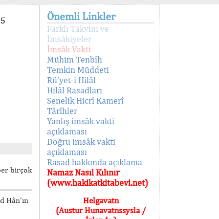
Önemli Linkler
95
Farklı Takvim ve
İmsâkiyeler
İmsâk Vakti
Mühim Tenbîh
Temkin Müddeti
Rü'yet-i Hilâl
Hilâl Rasadları
Senelik Hicrî Kamerî
Târîhler
Yanlış imsâk vakti
açıklaması
Doğru imsâk vakti
açıklaması
Rasad hakkında açıklama
ber birçok
Namaz Nasıl Kılınır
(www.hakikatkitabevi.net)
ed Hân’ın
Helgavatn
(Austur Hunavatnssysla /