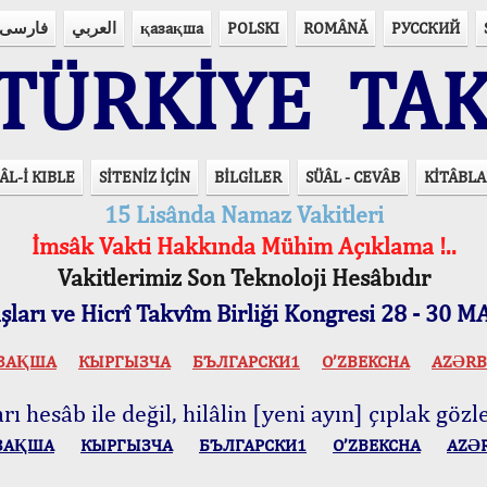
فارسی
العربي
қазақша
POLSKI
ROMÂNĂ
РУССКИЙ
ÜRKİYE TAK
ÂL-İ KIBLE
SİTENİZ İÇİN
BİLGİLER
SÜÂL - CEVÂB
KİTÂBLA
15 Lisânda Namaz Vakitleri
İmsâk Vakti Hakkında Mühim Açıklama !..
Vakitlerimiz Son Teknoloji Hesâbıdır
ları ve Hicrî Takvîm Birliği Kongresi 28 - 30
ЗАҚША
КЫPГЫЗЧA
БЪЛГАРСКИ1
O’ZBEKCHA
AZӘRB
ı hesâb ile değil, hilâlin [yeni ayın] çıplak gözle
ЗАҚША
КЫPГЫЗЧA
БЪЛГАРСКИ1
O’ZBEKCHA
AZӘ