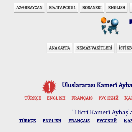
AZӘRBAYCAN
БЪЛГАРСКИ1
BOSANSKI
ENGLISH
T
ANA SAYFA
NEMÂZ VAKİTLERİ
İSTİKB
Uluslararası Kamerî Aybaş
TÜRKÇE
ENGLISH
FRANÇAIS
РУССКИЙ
ҚА
"Hicrî Kamerî Aybaşlar
TÜRKÇE
ENGLISH
FRANÇAIS
РУССКИЙ
ҚА