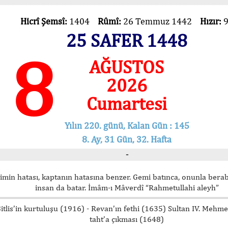
Hicrî Şemsî:
1404
Rûmî:
26 Temmuz 1442
Hızır:
25 SAFER 1448
8
AĞUSTOS
2026
Cumartesi
Yılın 220. günü, Kalan Gün : 145
8. Ay, 31 Gün, 32. Hafta
-
imin hatası, kaptanın hatasına benzer. Gemi batınca, onunla bera
insan da batar. İmâm-ı Mâverdî “Rahmetullahi aleyh”
itlis’in kurtuluşu (1916) - Revan’ın fethi (1635) Sultan IV. Mehm
taht’a çıkması (1648)