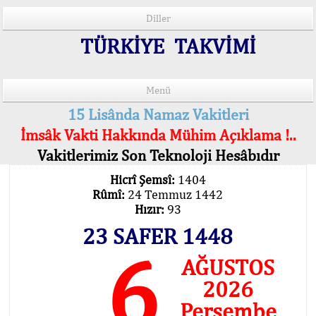
Diller
TÜRKİYE TAKVİMİ
Menü
15 Lisânda Namaz Vakitleri
İmsâk Vakti Hakkında Mühim Açıklama !..
Vakitlerimiz Son Teknoloji Hesâbıdır
Hicrî Şemsî:
1404
Rûmî:
24 Temmuz 1442
Hızır:
93
23 SAFER 1448
6
AĞUSTOS
2026
Perşembe