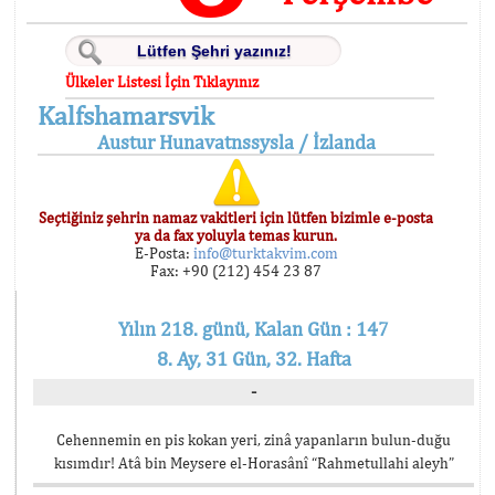
Ülkeler Listesi İçin Tıklayınız
Kalfshamarsvik
Austur Hunavatnssysla / İzlanda
Seçtiğiniz şehrin namaz vakitleri için lütfen bizimle e-posta
ya da fax yoluyla temas kurun.
E-Posta:
info@turktakvim.com
Fax: +90 (212) 454 23 87
Yılın 218. günü, Kalan Gün : 147
8. Ay, 31 Gün, 32. Hafta
-
Cehennemin en pis kokan yeri, zinâ yapanların bulun-duğu
kısımdır! Atâ bin Meysere el-Horasânî “Rahmetullahi aleyh”