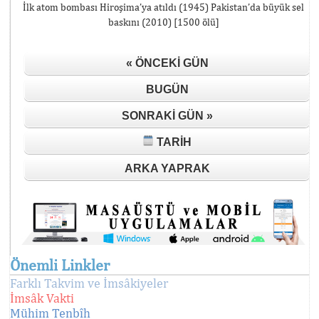
İlk atom bombası Hiroşima’ya atıldı (1945) Pakistan’da büyük sel
baskını (2010) [1500 ölü]
« ÖNCEKI GÜN
BUGÜN
SONRAKI GÜN »
TARIH
ARKA YAPRAK
Önemli Linkler
Farklı Takvim ve İmsâkiyeler
İmsâk Vakti
Mühim Tenbîh