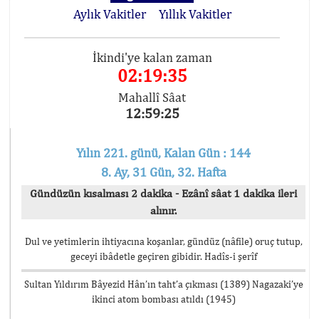
Aylık Vakitler
Yıllık Vakitler
İkindi'ye kalan zaman
02:19:35
Mahallî Sâat
12:59:25
Yılın 221. günü, Kalan Gün : 144
8. Ay, 31 Gün, 32. Hafta
Gündüzün kısalması 2 dakika - Ezânî sâat 1 dakika ileri
alınır.
Dul ve yetimlerin ihtiyacına koşanlar, gündüz (nâfile) oruç tutup,
geceyi ibâdetle geçiren gibidir. Hadîs-i şerîf
Sultan Yıldırım Bâyezid Hân’ın taht’a çıkması (1389) Nagazaki’ye
ikinci atom bombası atıldı (1945)