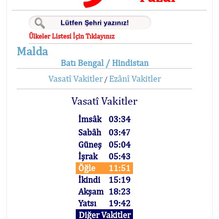
Ülkeler Listesi İçin Tıklayınız
Malda
Batı Bengal / Hindistan
Vasatî Vakitler
Ezânî Vakitler
/
Vasatî Vakitler
İmsâk
03:34
Sabâh
03:47
Güneş
05:04
İşrak
05:43
Öğle
11:51
İkindi
15:19
Akşam
18:23
Yatsı
19:42
Diğer Vakitler