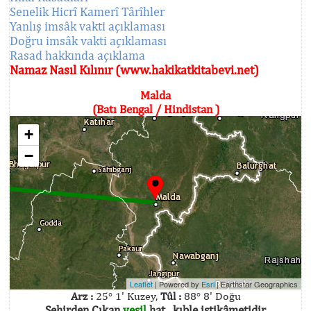
Senelik Hicrî Kamerî Târîhler
Yanlış imsâk vakti açıklaması
Doğru imsâk vakti açıklaması
Rasad hakkında açıklama
Namaz Nasıl Kılınır (www.hakikatkitabevi.net)
Malda
(Batı Bengal / Hindistan )
+
−
Leaflet
| Powered by
Esri
|
Earthstar Geographics
Arz :
25° 1' Kuzey,
Tûl :
88° 8' Doğu
Şehirden Çıkan
yeşil
hat , kıble istikâmetidir.