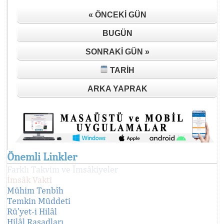
« ÖNCEKI GÜN
BUGÜN
SONRAKI GÜN »
TARIH
ARKA YAPRAK
Önemli Linkler
Farklı Takvim ve İmsâkiyeler
İmsâk Vakti
Mühim Tenbîh
Temkin Müddeti
Rü'yet-i Hilâl
Hilâl Rasadları