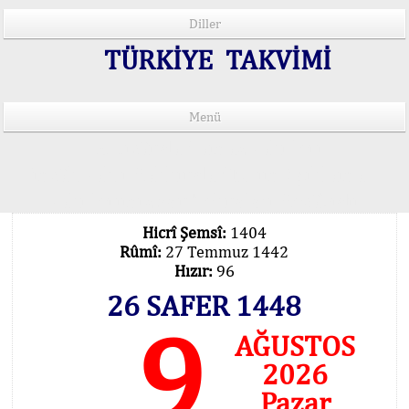
Diller
TÜRKİYE TAKVİMİ
Menü
15 Lisânda Namaz Vakitleri
İmsâk Vakti Hakkında Mühim Açıklama !..
Vakitlerimiz Son Teknoloji Hesâbıdır
Hicrî Şemsî:
1404
Rûmî:
27 Temmuz 1442
Hızır:
96
26 SAFER 1448
9
AĞUSTOS
2026
Pazar