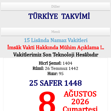
Diller
TÜRKİYE TAKVİMİ
Menü
15 Lisânda Namaz Vakitleri
İmsâk Vakti Hakkında Mühim Açıklama !..
Vakitlerimiz Son Teknoloji Hesâbıdır
Hicrî Şemsî:
1404
Rûmî:
26 Temmuz 1442
Hızır:
95
25 SAFER 1448
8
AĞUSTOS
2026
Cumartesi