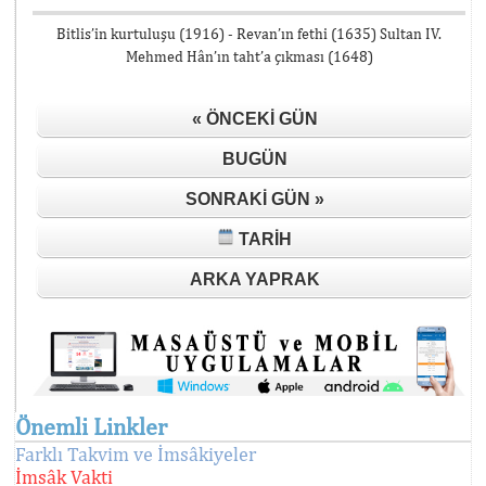
Bitlis’in kurtuluşu (1916) - Revan’ın fethi (1635) Sultan IV.
Mehmed Hân’ın taht’a çıkması (1648)
« ÖNCEKI GÜN
BUGÜN
SONRAKI GÜN »
TARIH
ARKA YAPRAK
Önemli Linkler
Farklı Takvim ve İmsâkiyeler
İmsâk Vakti