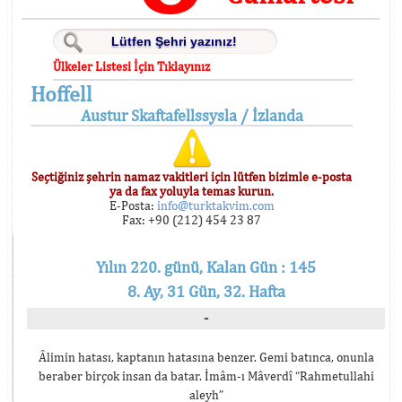
Ülkeler Listesi İçin Tıklayınız
Hoffell
Austur Skaftafellssysla / İzlanda
Seçtiğiniz şehrin namaz vakitleri için lütfen bizimle e-posta
ya da fax yoluyla temas kurun.
E-Posta:
info@turktakvim.com
Fax: +90 (212) 454 23 87
Yılın 220. günü, Kalan Gün : 145
8. Ay, 31 Gün, 32. Hafta
-
Âlimin hatası, kaptanın hatasına benzer. Gemi batınca, onunla
beraber birçok insan da batar. İmâm-ı Mâverdî “Rahmetullahi
aleyh”