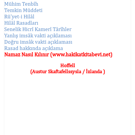
Mühim Tenbîh
Temkin Müddeti
Rü'yet-i Hilâl
Hilâl Rasadları
Senelik Hicrî Kamerî Târîhler
Yanlış imsâk vakti açıklaması
Doğru imsâk vakti açıklaması
Rasad hakkında açıklama
Namaz Nasıl Kılınır (www.hakikatkitabevi.net)
Hoffell
(Austur Skaftafellssysla / İzlanda )