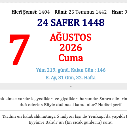
Hicrî Şemsî:
1404
Rûmî:
25 Temmuz 1442
Hızır:
24 SAFER 1448
7
AĞUSTOS
2026
Cuma
Yılın 219. günü, Kalan Gün : 146
8. Ay, 31 Gün, 32. Hafta
-
ok kimse vardır ki, yedikleri ve giydikleri haramdır. Sonra elle- rin
duâ ederler. Böyle duâ nasıl kabul olur? Hadîs-i şerîf
Tarihin en kalabalık mitingi, 5 milyon kişi ile Yenikapı’da yapıldı
Eyyâm-ı Bahûr’un (En sıcak günlerin) sonu