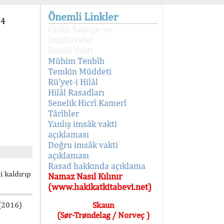
Önemli Linkler
94
Farklı Takvim ve
İmsâkiyeler
İmsâk Vakti
Mühim Tenbîh
Temkin Müddeti
Rü'yet-i Hilâl
Hilâl Rasadları
Senelik Hicrî Kamerî
Târîhler
Yanlış imsâk vakti
açıklaması
Doğru imsâk vakti
açıklaması
Rasad hakkında açıklama
i kaldırıp
Namaz Nasıl Kılınır
(www.hakikatkitabevi.net)
 (2016)
Skaun
(Sør-Trøndelag / Norveç )