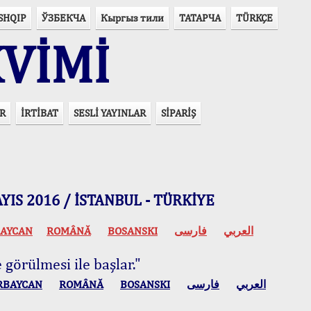
SHQIP
ЎЗБЕКЧА
Кыргыз тили
ТАТАРЧА
TÜRKÇE
VİMİ
R
İRTİBAT
SESLİ YAYINLAR
SİPARİŞ
 MAYIS 2016 / İSTANBUL - TÜRKİYE
AYCAN
ROMÂNĂ
BOSANSKI
فارسی
العربي
 görülmesi ile başlar."
RBAYCAN
ROMÂNĂ
BOSANSKI
فارسی
العربي