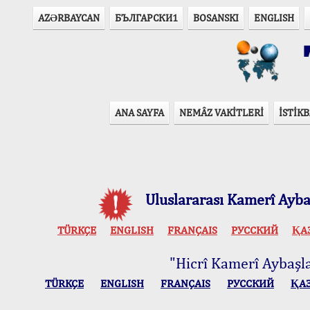
AZӘRBAYCAN
БЪЛГАРСКИ1
BOSANSKI
ENGLISH
T
ANA SAYFA
NEMÂZ VAKİTLERİ
İSTİKB
Uluslararası Kamerî Aybaş
TÜRKÇE
ENGLISH
FRANÇAIS
РУССКИЙ
ҚА
"Hicrî Kamerî Aybaşlar
TÜRKÇE
ENGLISH
FRANÇAIS
РУССКИЙ
ҚА