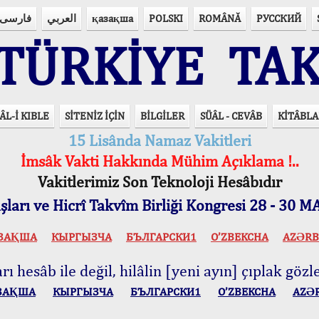
فارسی
العربي
қазақша
POLSKI
ROMÂNĂ
РУССКИЙ
ÜRKİYE TAK
ÂL-İ KIBLE
SİTENİZ İÇİN
BİLGİLER
SÜÂL - CEVÂB
KİTÂBLA
15 Lisânda Namaz Vakitleri
İmsâk Vakti Hakkında Mühim Açıklama !..
Vakitlerimiz Son Teknoloji Hesâbıdır
ları ve Hicrî Takvîm Birliği Kongresi 28 - 30
ЗАҚША
КЫPГЫЗЧA
БЪЛГАРСКИ1
O’ZBEKCHA
AZӘRB
ı hesâb ile değil, hilâlin [yeni ayın] çıplak gözle
ЗАҚША
КЫPГЫЗЧA
БЪЛГАРСКИ1
O’ZBEKCHA
AZӘ