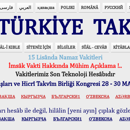
فارسی
العربي
қазақша
POLSKI
ROMÂNĂ
РУССКИЙ
ÜRKİYE TAK
ÂL-İ KIBLE
SİTENİZ İÇİN
BİLGİLER
SÜÂL - CEVÂB
KİTÂBLA
15 Lisânda Namaz Vakitleri
İmsâk Vakti Hakkında Mühim Açıklama !..
Vakitlerimiz Son Teknoloji Hesâbıdır
ları ve Hicrî Takvîm Birliği Kongresi 28 - 30
ЗАҚША
КЫPГЫЗЧA
БЪЛГАРСКИ1
O’ZBEKCHA
AZӘRB
ı hesâb ile değil, hilâlin [yeni ayın] çıplak gözle
ЗАҚША
КЫPГЫЗЧA
БЪЛГАРСКИ1
O’ZBEKCHA
AZӘ