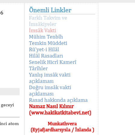
Önemli Linkler
96
Farklı Takvim ve
İmsâkiyeler
İmsâk Vakti
Mühim Tenbîh
Temkin Müddeti
Rü'yet-i Hilâl
Hilâl Rasadları
Senelik Hicrî Kamerî
Târîhler
Yanlış imsâk vakti
açıklaması
Doğru imsâk vakti
açıklaması
Rasad hakkında açıklama
 geceyi
Namaz Nasıl Kılınır
(www.hakikatkitabevi.net)
kinci atom
Munkathvera
(Eyjafjardharsysla / İzlanda )