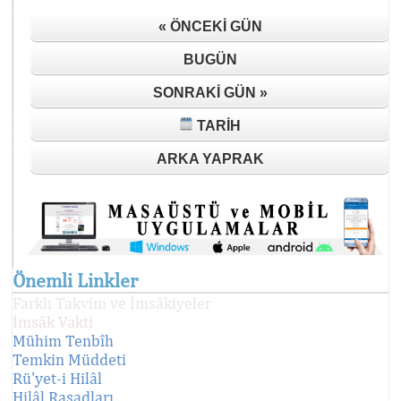
« ÖNCEKI GÜN
BUGÜN
SONRAKI GÜN »
TARIH
ARKA YAPRAK
Önemli Linkler
Farklı Takvim ve İmsâkiyeler
İmsâk Vakti
Mühim Tenbîh
Temkin Müddeti
Rü'yet-i Hilâl
Hilâl Rasadları