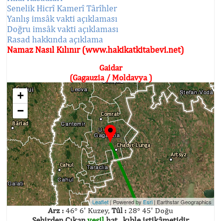
Senelik Hicrî Kamerî Târîhler
Yanlış imsâk vakti açıklaması
Doğru imsâk vakti açıklaması
Rasad hakkında açıklama
Namaz Nasıl Kılınır (www.hakikatkitabevi.net)
Gaidar
(Gagauzia / Moldavya )
+
−
Leaflet
| Powered by
Esri
|
Earthstar Geographics
Arz :
46° 6' Kuzey,
Tûl :
28° 45' Doğu
Şehirden Çıkan
yeşil
hat , kıble istikâmetidir.