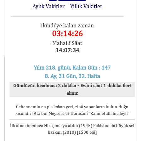
Aylık Vakitler
Yıllık Vakitler
İkindi'ye kalan zaman
03:14:26
Mahallî Sâat
14:07:34
Yılın 218. günü, Kalan Gün : 147
8. Ay, 31 Gün, 32. Hafta
Gündüzün kısalması 2 dakika - Ezânî sâat 1 dakika ileri
alınır.
Cehennemin en pis kokan yeri, zinâ yapanların bulun-duğu
kısımdır! Atâ bin Meysere el-Horasânî “Rahmetullahi aleyh”
İlk atom bombası Hiroşima’ya atıldı (1945) Pakistan’da büyük sel
baskını (2010) [1500 ölü]