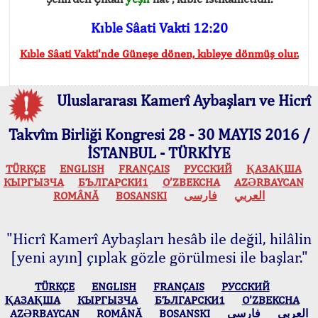
Kıble Sâati Vakti 12:20
Kıble Sâati Vakti'nde Güneşe dönen, kıbleye dönmüş olur.
Uluslararası Kamerî Aybaşları ve Hicrî
Takvîm Birliği Kongresi 28 - 30 MAYIS 2016 /
İSTANBUL - TÜRKİYE
TÜRKÇE
ENGLISH
FRANÇAIS
РУССКИЙ
ҚАЗАҚША
КЫPГЫЗЧA
БЪЛГАРСКИ1
O’ZBEKCHA
AZӘRBAYCAN
ROMÂNĂ
BOSANSKI
فارسی
العربي
"Hicrî Kamerî Aybaşları hesâb ile değil, hilâlin
[yeni ayın] çıplak gözle görülmesi ile başlar."
TÜRKÇE
ENGLISH
FRANÇAIS
РУССКИЙ
ҚАЗАҚША
КЫPГЫЗЧA
БЪЛГАРСКИ1
O’ZBEKCHA
AZӘRBAYCAN
ROMÂNĂ
BOSANSKI
فارسی
العربي