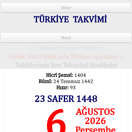
Diller
TÜRKİYE TAKVİMİ
Menü
15 Lisânda Namaz Vakitleri
İmsâk Vakti Hakkında Mühim Açıklama !..
Vakitlerimiz Son Teknoloji Hesâbıdır
Hicrî Şemsî:
1404
Rûmî:
24 Temmuz 1442
Hızır:
93
23 SAFER 1448
6
AĞUSTOS
2026
Perşembe