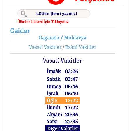
Ülkeler Listesi İçin Tıklayınız
Gaidar
Gagauzia / Moldavya
Vasatî Vakitler
Ezânî Vakitler
/
Vasatî Vakitler
İmsâk
03:26
Sabâh
03:47
Güneş
05:46
İşrak
06:40
Öğle
13:22
İkindi
17:22
Akşam
20:36
Yatsı
22:35
Diğer Vakitler