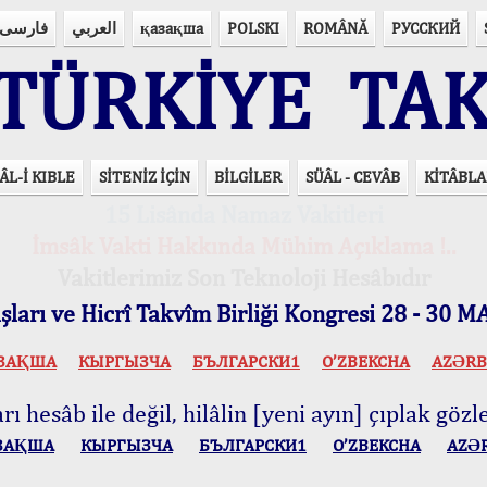
فارسی
العربي
қазақша
POLSKI
ROMÂNĂ
РУССКИЙ
ÜRKİYE TAK
ÂL-İ KIBLE
SİTENİZ İÇİN
BİLGİLER
SÜÂL - CEVÂB
KİTÂBLA
15 Lisânda Namaz Vakitleri
İmsâk Vakti Hakkında Mühim Açıklama !..
Vakitlerimiz Son Teknoloji Hesâbıdır
ları ve Hicrî Takvîm Birliği Kongresi 28 - 30
ЗАҚША
КЫPГЫЗЧA
БЪЛГАРСКИ1
O’ZBEKCHA
AZӘRB
ı hesâb ile değil, hilâlin [yeni ayın] çıplak gözle
ЗАҚША
КЫPГЫЗЧA
БЪЛГАРСКИ1
O’ZBEKCHA
AZӘ