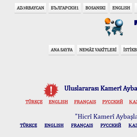
AZӘRBAYCAN
БЪЛГАРСКИ1
BOSANSKI
ENGLISH
T
ANA SAYFA
NEMÂZ VAKİTLERİ
İSTİKB
Uluslararası Kamerî Aybaş
TÜRKÇE
ENGLISH
FRANÇAIS
РУССКИЙ
ҚА
"Hicrî Kamerî Aybaşlar
TÜRKÇE
ENGLISH
FRANÇAIS
РУССКИЙ
ҚА