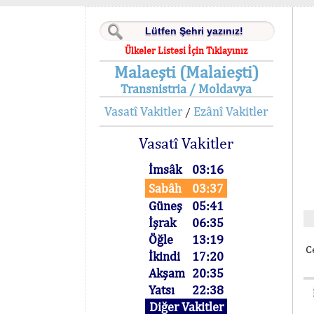
Ülkeler Listesi İçin Tıklayınız
Malaeşti (Malaieşti)
Transnistria / Moldavya
Vasatî Vakitler
Ezânî Vakitler
/
Vasatî Vakitler
İmsâk
03:16
Sabâh
03:37
Güneş
05:41
İşrak
06:35
Öğle
13:19
C
İkindi
17:20
Akşam
20:35
Yatsı
22:38
Diğer Vakitler