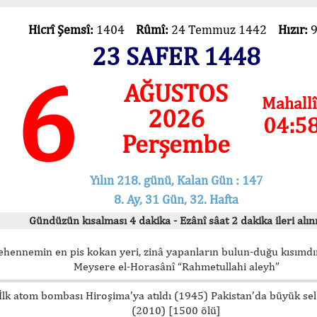
Hicrî Şemsî:
1404
Rûmî:
24 Temmuz 1442
Hızır:
23 SAFER 1448
6
AĞUSTOS
Mahallî
2026
04:5
Perşembe
Yılın 218. günü, Kalan Gün : 147
8. Ay, 31 Gün, 32. Hafta
Gündüzün kısalması 4 dakika - Ezânî sâat 2 dakika ileri alını
ehennemin en pis kokan yeri, zinâ yapanların bulun-duğu kısımdır
Meysere el-Horasânî “Rahmetullahi aleyh”
İlk atom bombası Hiroşima’ya atıldı (1945) Pakistan’da büyük sel
(2010) [1500 ölü]