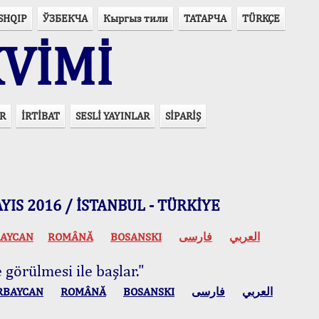
SHQIP
ЎЗБЕКЧА
Кыргыз тили
ТАТАРЧА
TÜRKÇE
VİMİ
R
İRTİBAT
SESLİ YAYINLAR
SİPARİŞ
 MAYIS 2016 / İSTANBUL - TÜRKİYE
AYCAN
ROMÂNĂ
BOSANSKI
فارسی
العربي
 görülmesi ile başlar."
RBAYCAN
ROMÂNĂ
BOSANSKI
فارسی
العربي