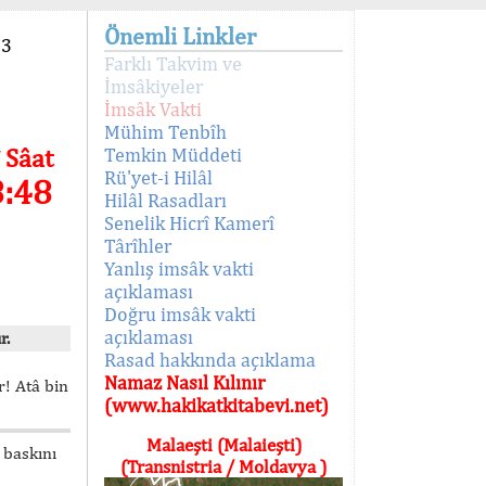
Önemli Linkler
93
Farklı Takvim ve
İmsâkiyeler
İmsâk Vakti
Mühim Tenbîh
 Sâat
Temkin Müddeti
Rü'yet-i Hilâl
8:48
Hilâl Rasadları
Senelik Hicrî Kamerî
Târîhler
Yanlış imsâk vakti
açıklaması
Doğru imsâk vakti
açıklaması
r.
Rasad hakkında açıklama
Namaz Nasıl Kılınır
! Atâ bin
(www.hakikatkitabevi.net)
Malaeşti (Malaieşti)
 baskını
(Transnistria / Moldavya )