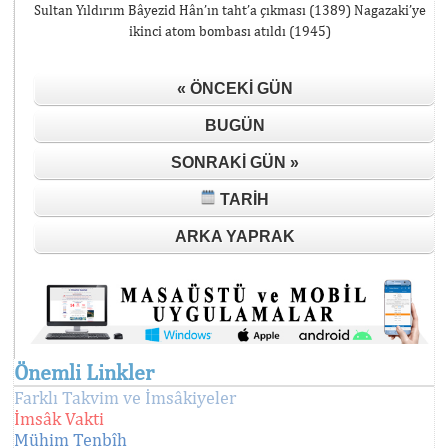
Sultan Yıldırım Bâyezid Hân’ın taht’a çıkması (1389) Nagazaki’ye
ikinci atom bombası atıldı (1945)
« ÖNCEKI GÜN
BUGÜN
SONRAKI GÜN »
TARIH
ARKA YAPRAK
Önemli Linkler
Farklı Takvim ve İmsâkiyeler
İmsâk Vakti
Mühim Tenbîh