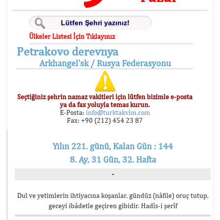
Ülkeler Listesi İçin Tıklayınız
Petrakovo derevnya
Arkhangel'sk / Rusya Federasyonu
Seçtiğiniz şehrin namaz vakitleri için lütfen bizimle e-posta
ya da fax yoluyla temas kurun.
E-Posta:
info@turktakvim.com
Fax: +90 (212) 454 23 87
Yılın 221. günü, Kalan Gün : 144
8. Ay, 31 Gün, 32. Hafta
-
Dul ve yetimlerin ihtiyacına koşanlar, gündüz (nâfile) oruç tutup,
geceyi ibâdetle geçiren gibidir. Hadîs-i şerîf