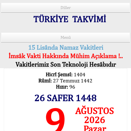
Diller
TÜRKİYE TAKVİMİ
Menü
15 Lisânda Namaz Vakitleri
İmsâk Vakti Hakkında Mühim Açıklama !..
Vakitlerimiz Son Teknoloji Hesâbıdır
Hicrî Şemsî:
1404
Rûmî:
27 Temmuz 1442
Hızır:
96
26 SAFER 1448
9
AĞUSTOS
2026
Pazar