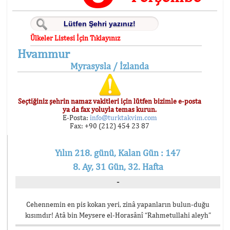
Ülkeler Listesi İçin Tıklayınız
Hvammur
Myrasysla / İzlanda
Seçtiğiniz şehrin namaz vakitleri için lütfen bizimle e-posta
ya da fax yoluyla temas kurun.
E-Posta:
info@turktakvim.com
Fax: +90 (212) 454 23 87
Yılın 218. günü, Kalan Gün : 147
8. Ay, 31 Gün, 32. Hafta
-
Cehennemin en pis kokan yeri, zinâ yapanların bulun-duğu
kısımdır! Atâ bin Meysere el-Horasânî “Rahmetullahi aleyh”