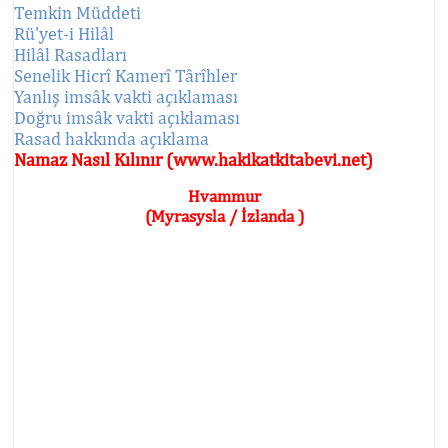
Temkin Müddeti
Rü'yet-i Hilâl
Hilâl Rasadları
Senelik Hicrî Kamerî Târîhler
Yanlış imsâk vakti açıklaması
Doğru imsâk vakti açıklaması
Rasad hakkında açıklama
Namaz Nasıl Kılınır (www.hakikatkitabevi.net)
Hvammur
(Myrasysla / İzlanda )