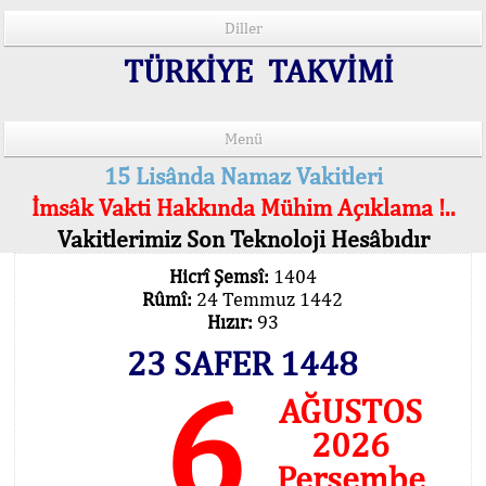
Diller
TÜRKİYE TAKVİMİ
Menü
15 Lisânda Namaz Vakitleri
İmsâk Vakti Hakkında Mühim Açıklama !..
Vakitlerimiz Son Teknoloji Hesâbıdır
Hicrî Şemsî:
1404
Rûmî:
24 Temmuz 1442
Hızır:
93
23 SAFER 1448
6
AĞUSTOS
2026
Perşembe