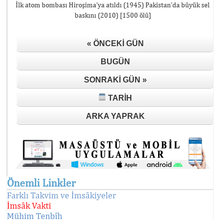
İlk atom bombası Hiroşima’ya atıldı (1945) Pakistan’da büyük sel
baskını (2010) [1500 ölü]
« ÖNCEKI GÜN
BUGÜN
SONRAKI GÜN »
TARIH
ARKA YAPRAK
Önemli Linkler
Farklı Takvim ve İmsâkiyeler
İmsâk Vakti
Mühim Tenbîh