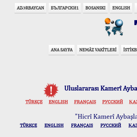
AZӘRBAYCAN
БЪЛГАРСКИ1
BOSANSKI
ENGLISH
T
ANA SAYFA
NEMÂZ VAKİTLERİ
İSTİKB
Uluslararası Kamerî Aybaş
TÜRKÇE
ENGLISH
FRANÇAIS
РУССКИЙ
ҚА
"Hicrî Kamerî Aybaşlar
TÜRKÇE
ENGLISH
FRANÇAIS
РУССКИЙ
ҚА