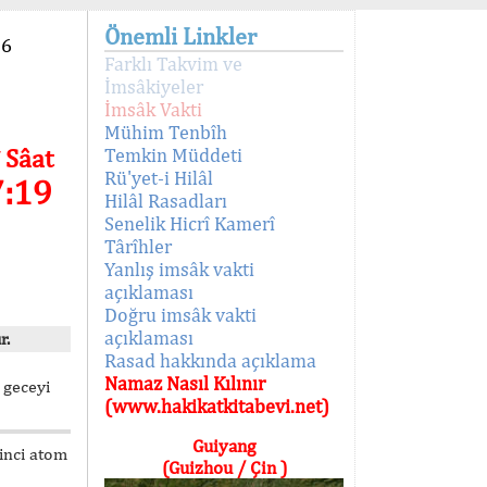
Önemli Linkler
96
Farklı Takvim ve
İmsâkiyeler
İmsâk Vakti
Mühim Tenbîh
 Sâat
Temkin Müddeti
Rü'yet-i Hilâl
7:19
Hilâl Rasadları
Senelik Hicrî Kamerî
Târîhler
Yanlış imsâk vakti
açıklaması
Doğru imsâk vakti
açıklaması
r.
Rasad hakkında açıklama
Namaz Nasıl Kılınır
 geceyi
(www.hakikatkitabevi.net)
Guiyang
kinci atom
(Guizhou / Çin )