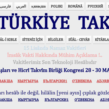
فارسی
العربي
қазақша
POLSKI
ROMÂNĂ
РУССКИЙ
ÜRKİYE TAK
ÂL-İ KIBLE
SİTENİZ İÇİN
BİLGİLER
SÜÂL - CEVÂB
KİTÂBLA
15 Lisânda Namaz Vakitleri
İmsâk Vakti Hakkında Mühim Açıklama !..
Vakitlerimiz Son Teknoloji Hesâbıdır
ları ve Hicrî Takvîm Birliği Kongresi 28 - 30
ЗАҚША
КЫPГЫЗЧA
БЪЛГАРСКИ1
O’ZBEKCHA
AZӘRB
ı hesâb ile değil, hilâlin [yeni ayın] çıplak gözle
ЗАҚША
КЫPГЫЗЧA
БЪЛГАРСКИ1
O’ZBEKCHA
AZӘ