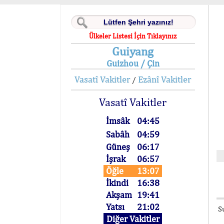
Ülkeler Listesi İçin Tıklayınız
Guiyang
Guizhou / Çin
Vasatî Vakitler
Ezânî Vakitler
/
Vasatî Vakitler
İmsâk
04:45
Sabâh
04:59
Güneş
06:17
İşrak
06:57
Öğle
13:07
İkindi
16:38
Akşam
19:41
Yatsı
21:02
S
Diğer Vakitler