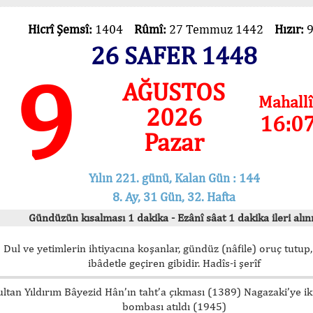
Hicrî Şemsî:
1404
Rûmî:
27 Temmuz 1442
Hızır:
26 SAFER 1448
9
AĞUSTOS
Mahallî
2026
16:0
Pazar
Yılın 221. günü, Kalan Gün : 144
8. Ay, 31 Gün, 32. Hafta
Gündüzün kısalması 1 dakika - Ezânî sâat 1 dakika ileri alını
Dul ve yetimlerin ihtiyacına koşanlar, gündüz (nâfile) oruç tutup,
ibâdetle geçiren gibidir. Hadîs-i şerîf
ultan Yıldırım Bâyezid Hân’ın taht’a çıkması (1389) Nagazaki’ye i
bombası atıldı (1945)