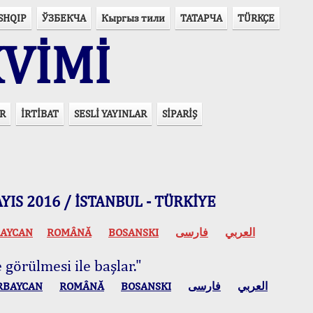
SHQIP
ЎЗБЕКЧА
Кыргыз тили
ТАТАРЧА
TÜRKÇE
VİMİ
R
İRTİBAT
SESLİ YAYINLAR
SİPARİŞ
 MAYIS 2016 / İSTANBUL - TÜRKİYE
AYCAN
ROMÂNĂ
BOSANSKI
فارسی
العربي
 görülmesi ile başlar."
RBAYCAN
ROMÂNĂ
BOSANSKI
فارسی
العربي