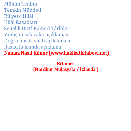
Mühim Tenbîh
Temkin Müddeti
Rü'yet-i Hilâl
Hilâl Rasadları
Senelik Hicrî Kamerî Târîhler
Yanlış imsâk vakti açıklaması
Doğru imsâk vakti açıklaması
Rasad hakkında açıklama
Namaz Nasıl Kılınır (www.hakikatkitabevi.net)
Brimnes
(Nordhur Mulasysla / İzlanda )