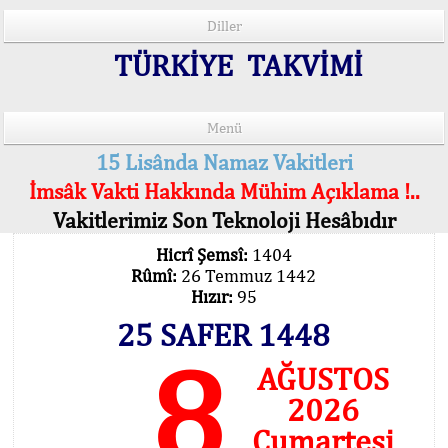
Diller
TÜRKİYE TAKVİMİ
Menü
15 Lisânda Namaz Vakitleri
İmsâk Vakti Hakkında Mühim Açıklama !..
Vakitlerimiz Son Teknoloji Hesâbıdır
Hicrî Şemsî:
1404
Rûmî:
26 Temmuz 1442
Hızır:
95
25 SAFER 1448
8
AĞUSTOS
2026
Cumartesi