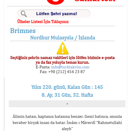
Ülkeler Listesi İçin Tıklayınız
Brimnes
Nordhur Mulasysla / İzlanda
Seçtiğiniz şehrin namaz vakitleri için lütfen bizimle e-posta
ya da fax yoluyla temas kurun.
E-Posta:
info@turktakvim.com
Fax: +90 (212) 454 23 87
Yılın 220. günü, Kalan Gün : 145
8. Ay, 31 Gün, 32. Hafta
-
Âlimin hatası, kaptanın hatasına benzer. Gemi batınca, onunla
beraber birçok insan da batar. İmâm-ı Mâverdî “Rahmetullahi
aleyh”