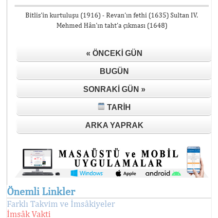
Bitlis’in kurtuluşu (1916) - Revan’ın fethi (1635) Sultan IV.
Mehmed Hân’ın taht’a çıkması (1648)
« ÖNCEKI GÜN
BUGÜN
SONRAKI GÜN »
TARIH
ARKA YAPRAK
Önemli Linkler
Farklı Takvim ve İmsâkiyeler
İmsâk Vakti