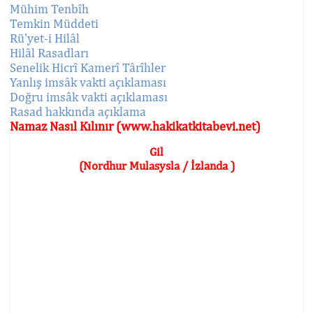
Mühim Tenbîh
Temkin Müddeti
Rü'yet-i Hilâl
Hilâl Rasadları
Senelik Hicrî Kamerî Târîhler
Yanlış imsâk vakti açıklaması
Doğru imsâk vakti açıklaması
Rasad hakkında açıklama
Namaz Nasıl Kılınır (www.hakikatkitabevi.net)
Gil
(Nordhur Mulasysla / İzlanda )