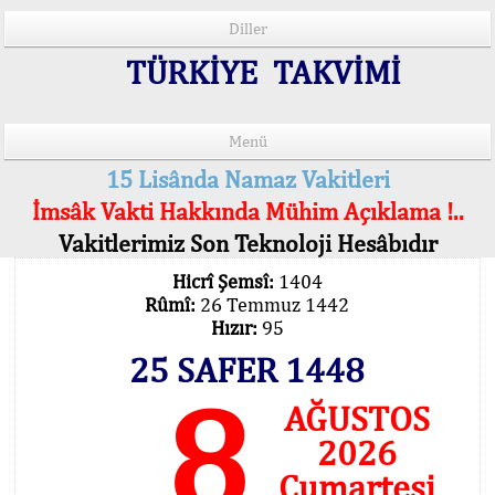
Diller
TÜRKİYE TAKVİMİ
Menü
15 Lisânda Namaz Vakitleri
İmsâk Vakti Hakkında Mühim Açıklama !..
Vakitlerimiz Son Teknoloji Hesâbıdır
Hicrî Şemsî:
1404
Rûmî:
26 Temmuz 1442
Hızır:
95
25 SAFER 1448
8
AĞUSTOS
2026
Cumartesi