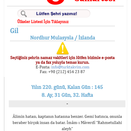
Ülkeler Listesi İçin Tıklayınız
Gil
Nordhur Mulasysla / İzlanda
Seçtiğiniz şehrin namaz vakitleri için lütfen bizimle e-posta
ya da fax yoluyla temas kurun.
E-Posta:
info@turktakvim.com
Fax: +90 (212) 454 23 87
Yılın 220. günü, Kalan Gün : 145
8. Ay, 31 Gün, 32. Hafta
-
Âlimin hatası, kaptanın hatasına benzer. Gemi batınca, onunla
beraber birçok insan da batar. İmâm-ı Mâverdî “Rahmetullahi
aleyh”