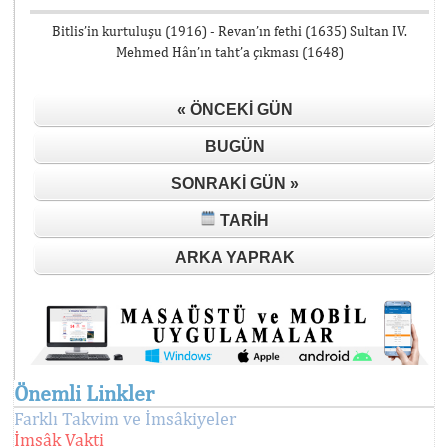
Bitlis’in kurtuluşu (1916) - Revan’ın fethi (1635) Sultan IV.
Mehmed Hân’ın taht’a çıkması (1648)
« ÖNCEKI GÜN
BUGÜN
SONRAKI GÜN »
TARIH
ARKA YAPRAK
Önemli Linkler
Farklı Takvim ve İmsâkiyeler
İmsâk Vakti