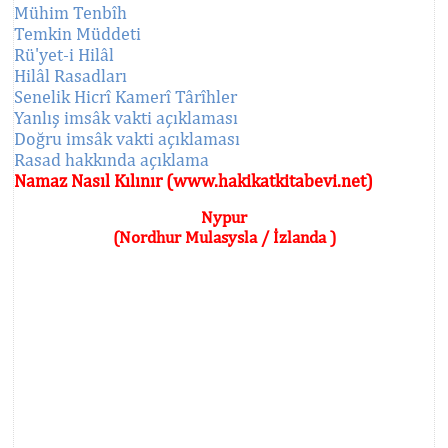
Mühim Tenbîh
Temkin Müddeti
Rü'yet-i Hilâl
Hilâl Rasadları
Senelik Hicrî Kamerî Târîhler
Yanlış imsâk vakti açıklaması
Doğru imsâk vakti açıklaması
Rasad hakkında açıklama
Namaz Nasıl Kılınır (www.hakikatkitabevi.net)
Nypur
(Nordhur Mulasysla / İzlanda )