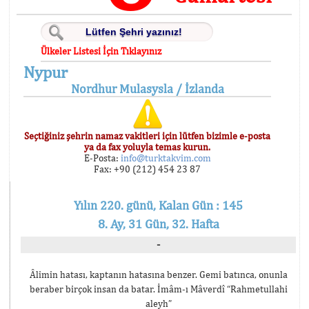
Ülkeler Listesi İçin Tıklayınız
Nypur
Nordhur Mulasysla / İzlanda
Seçtiğiniz şehrin namaz vakitleri için lütfen bizimle e-posta
ya da fax yoluyla temas kurun.
E-Posta:
info@turktakvim.com
Fax: +90 (212) 454 23 87
Yılın 220. günü, Kalan Gün : 145
8. Ay, 31 Gün, 32. Hafta
-
Âlimin hatası, kaptanın hatasına benzer. Gemi batınca, onunla
beraber birçok insan da batar. İmâm-ı Mâverdî “Rahmetullahi
aleyh”