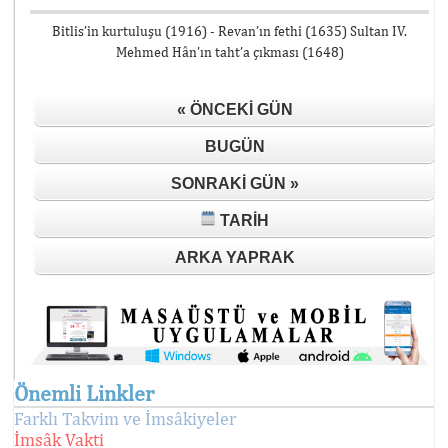
Bitlis’in kurtuluşu (1916) - Revan’ın fethi (1635) Sultan IV.
Mehmed Hân’ın taht’a çıkması (1648)
« ÖNCEKI GÜN
BUGÜN
SONRAKI GÜN »
TARIH
ARKA YAPRAK
Önemli Linkler
Farklı Takvim ve İmsâkiyeler
İmsâk Vakti