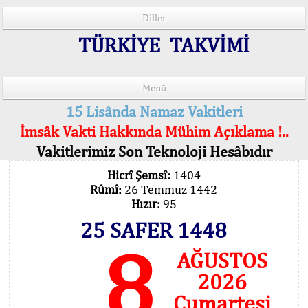
Diller
TÜRKİYE TAKVİMİ
Menü
15 Lisânda Namaz Vakitleri
İmsâk Vakti Hakkında Mühim Açıklama !..
Vakitlerimiz Son Teknoloji Hesâbıdır
Hicrî Şemsî:
1404
Rûmî:
26 Temmuz 1442
Hızır:
95
25 SAFER 1448
8
AĞUSTOS
2026
Cumartesi