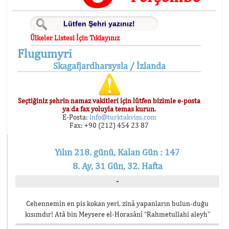
Ülkeler Listesi İçin Tıklayınız
Flugumyri
Skagafjardharsysla / İzlanda
Seçtiğiniz şehrin namaz vakitleri için lütfen bizimle e-posta
ya da fax yoluyla temas kurun.
E-Posta:
info@turktakvim.com
Fax: +90 (212) 454 23 87
Yılın 218. günü, Kalan Gün : 147
8. Ay, 31 Gün, 32. Hafta
-
Cehennemin en pis kokan yeri, zinâ yapanların bulun-duğu
kısımdır! Atâ bin Meysere el-Horasânî “Rahmetullahi aleyh”