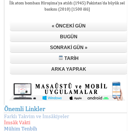
İlk atom bombası Hiroşima’ya atıldı (1945) Pakistan’da büyük sel
baskını (2010) [1500 ölü]
« ÖNCEKI GÜN
BUGÜN
SONRAKI GÜN »
TARIH
ARKA YAPRAK
Önemli Linkler
Farklı Takvim ve İmsâkiyeler
İmsâk Vakti
Mühim Tenbîh