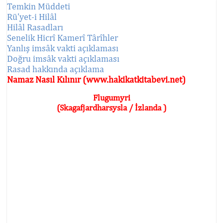
Temkin Müddeti
Rü'yet-i Hilâl
Hilâl Rasadları
Senelik Hicrî Kamerî Târîhler
Yanlış imsâk vakti açıklaması
Doğru imsâk vakti açıklaması
Rasad hakkında açıklama
Namaz Nasıl Kılınır (www.hakikatkitabevi.net)
Flugumyri
(Skagafjardharsysla / İzlanda )