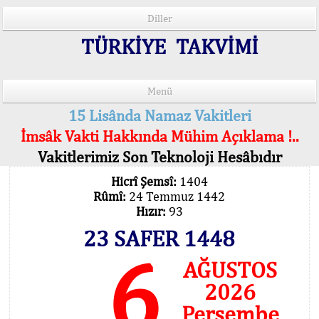
Diller
TÜRKİYE TAKVİMİ
Menü
15 Lisânda Namaz Vakitleri
İmsâk Vakti Hakkında Mühim Açıklama !..
Vakitlerimiz Son Teknoloji Hesâbıdır
Hicrî Şemsî:
1404
Rûmî:
24 Temmuz 1442
Hızır:
93
23 SAFER 1448
6
AĞUSTOS
2026
Perşembe