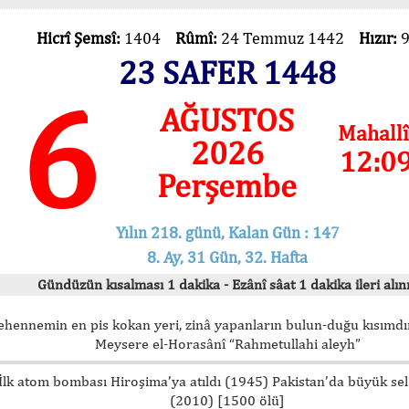
Hicrî Şemsî:
1404
Rûmî:
24 Temmuz 1442
Hızır:
23 SAFER 1448
6
AĞUSTOS
Mahallî
2026
12:0
Perşembe
Yılın 218. günü, Kalan Gün : 147
8. Ay, 31 Gün, 32. Hafta
Gündüzün kısalması 1 dakika - Ezânî sâat 1 dakika ileri alını
ehennemin en pis kokan yeri, zinâ yapanların bulun-duğu kısımdır
Meysere el-Horasânî “Rahmetullahi aleyh”
İlk atom bombası Hiroşima’ya atıldı (1945) Pakistan’da büyük sel
(2010) [1500 ölü]