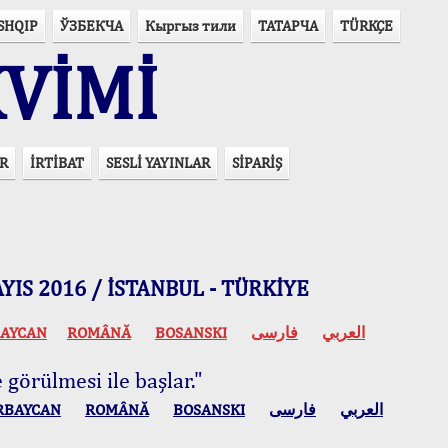
SHQIP
ЎЗБЕКЧА
Кыргыз тили
ТАТАРЧА
TÜRKÇE
VİMİ
R
İRTİBAT
SESLİ YAYINLAR
SİPARİŞ
 MAYIS 2016 / İSTANBUL - TÜRKİYE
AYCAN
ROMÂNĂ
BOSANSKI
فارسی
العربي
 görülmesi ile başlar."
RBAYCAN
ROMÂNĂ
BOSANSKI
فارسی
العربي