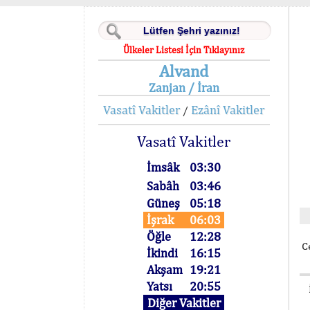
Ülkeler Listesi İçin Tıklayınız
Alvand
Zanjan / İran
Vasatî Vakitler
Ezânî Vakitler
/
Vasatî Vakitler
İmsâk
03:30
Sabâh
03:46
Güneş
05:18
İşrak
06:03
Öğle
12:28
C
İkindi
16:15
Akşam
19:21
Yatsı
20:55
Diğer Vakitler