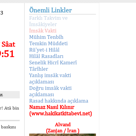
Önemli Linkler
93
Farklı Takvim ve
İmsâkiyeler
İmsâk Vakti
Mühim Tenbîh
 Sâat
Temkin Müddeti
Rü'yet-i Hilâl
9:51
Hilâl Rasadları
Senelik Hicrî Kamerî
Târîhler
Yanlış imsâk vakti
açıklaması
Doğru imsâk vakti
açıklaması
r.
Rasad hakkında açıklama
Namaz Nasıl Kılınır
! Atâ bin
(www.hakikatkitabevi.net)
Alvand
 baskını
(Zanjan / İran )