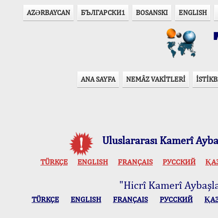
AZӘRBAYCAN
БЪЛГАРСКИ1
BOSANSKI
ENGLISH
T
ANA SAYFA
NEMÂZ VAKİTLERİ
İSTİKB
Uluslararası Kamerî Aybaş
TÜRKÇE
ENGLISH
FRANÇAIS
РУССКИЙ
ҚА
"Hicrî Kamerî Aybaşlar
TÜRKÇE
ENGLISH
FRANÇAIS
РУССКИЙ
ҚА